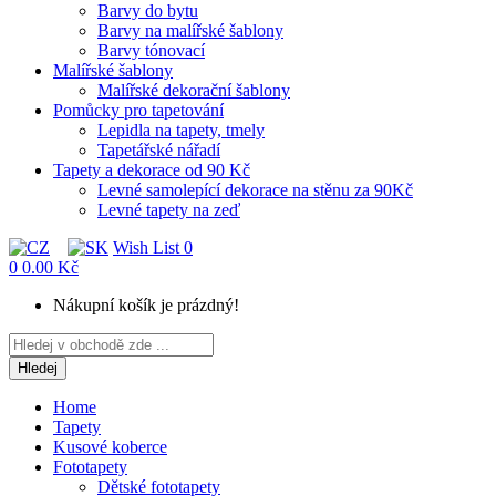
Barvy do bytu
Barvy na malířské šablony
Barvy tónovací
Malířské šablony
Malířské dekorační šablony
Pomůcky pro tapetování
Lepidla na tapety, tmely
Tapetářské nářadí
Tapety a dekorace od 90 Kč
Levné samolepící dekorace na stěnu za 90Kč
Levné tapety na zeď
Wish List
0
0
0.00 Kč
Nákupní košík je prázdný!
Hledej
Home
Tapety
Kusové koberce
Fototapety
Dětské fototapety