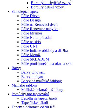
Bordury kuchyňské vzory
Bordury dětské vzory
Samolepící tapety
Fólie Dřevo
Fólie Design
Fólie na Renovaci dveří
Fólie Renovace nábytku
Fólie Mramor
Fólie Natur přírodní
Fólie na sklo
Fólie UNI
Fólie Imitace obklady a dlažba
Fólie Metráž
Fólie SKLADEM
Fólie protisluneční na okna a sklo
Barvy
Barvy tónovací
Barvy do bytu
Barvy na malířské šablony
Malířské šablony
Malířské dekorační šablony
Pomůcky pro tapetování
Lepidla na tapety, tmely
Tapetářské nářadí
Tapety a dekorace od 90 Kč