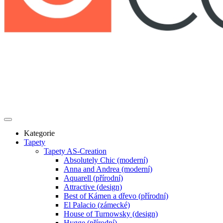
Kategorie
Tapety
Tapety AS-Creation
Absolutely Chic (moderní)
Anna and Andrea (moderní)
Aquarell (přírodní)
Attractive (design)
Best of Kámen a dřevo (přírodní)
El Palacio (zámecké)
House of Turnowsky (design)
Hygge (přírodní)