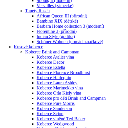
Spotlight (moderní)
Versailles (zámecké)
Tapety Rasch
African Queen III (přírodní)
Bambino XIX (dětské)
Barbara Home collection 3 (moderní)
Florentine 3 (přírodní)
Indian Style (grafika)
Schöner Wohnen (domácí značkové)
Kusové koberce
Koberce Brink and Campman
Koberce Atelier vlna
Koberce Decor
Koberce Estella
Koberce Florence Broadhurst
Koberce Harlequin
Koberce Laura Ashley
Koberce Marimekko vlna
Koberce Orla Kiely vlna
Koberce pro děti Brink and Campman
Koberce Pure Morris
Koberce Sanderson
Koberce Scion
Koberce vlněné Ted Baker
Koberce Wedgwood