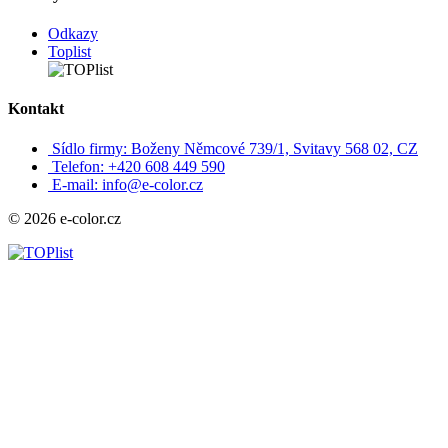
Odkazy
Toplist
Kontakt
Sídlo firmy: Boženy Němcové 739/1, Svitavy 568 02, CZ
Telefon: +420 608 449 590
E-mail: info@e-color.cz
© 2026 e-color.cz