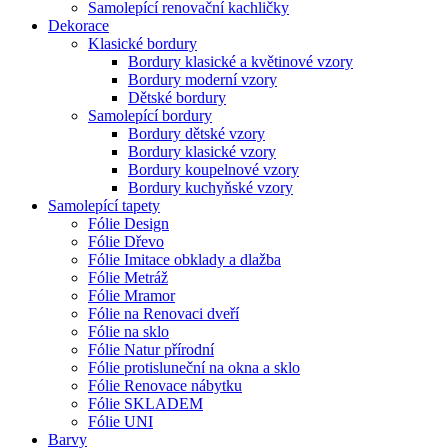
Samolepící renovační kachličky
Dekorace
Klasické bordury
Bordury klasické a květinové vzory
Bordury moderní vzory
Dětské bordury
Samolepící bordury
Bordury dětské vzory
Bordury klasické vzory
Bordury koupelnové vzory
Bordury kuchyňské vzory
Samolepící tapety
Fólie Design
Fólie Dřevo
Fólie Imitace obklady a dlažba
Fólie Metráž
Fólie Mramor
Fólie na Renovaci dveří
Fólie na sklo
Fólie Natur přírodní
Fólie protisluneční na okna a sklo
Fólie Renovace nábytku
Fólie SKLADEM
Fólie UNI
Barvy