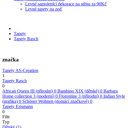
Levné samolepící dekorace na stěnu za 90Kč
Levné tapety na zeď
Tapety
Tapety Rasch
značka
Tapety AS-Creation
1
Tapety Rasch
0
African Queen III (přírodní)
0
Bambino XIX (dětské)
0
Barbara
Home collection 3 (moderní)
0
Florentine 3 (přírodní)
0
Indian Style
(grafika)
0
Schöner Wohnen (domácí značkové)
0
Tapety Erismann
0
Filtr
Typ
Dětské
(1)