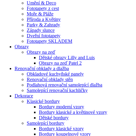
Umění & Deco
Fototapety z cest
Moře & Pláže
Příroda a Květiny
Parky & Zahrady
Západy slunce
Dveřní fototapety
Fototapety SKLADEM
Obrazy
Obrazy na zeď
Dětské obrazy Lilly and Luis
Obrazy na zeď Patel 2
Renovační obklady a dlažba
Obkladové kuchyňské panely
Renovační obklady stěn
Podlahová renovační samolepící dlažba
Samolepící renovační kachličky
Dekorace
Klasické bordury
Bordury moderní vzory
Bordury klasické a květinové vzory
Dětské bordury
Samolepící bordury
Bordury klasické vzory
Bordury koupelnové vzory