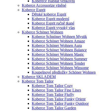
Koberece Habitat venkovní
Koberce Accessorize vlněné
Koberce Esprit
Dětské koberce Esprit
Koberce Esprit moderní
Koberce Esprit ručně tkané
Koberce Esprit vysoký vlas
Koberce Schöner Wohnen
Koberce Schnöner Wohnen Mystik
Koberce Schöner Wohnen Amaze
Koberce Schöner Wohnen Aura
Koberce Schöner Wohnen Balance
Koberce Schöner Wohnen Magic
Koberce Schöner Wohnen Summer
Koberce Schöner Wohnen Tender
Koberce Schöner Wohnen Winsome
Koupelnové předložky Schöner Wohnen
Koberce SKLADEM
Koberce Tom Tailor
Koberce Tom Tailor Cozy
Koberce Tom Tailor Fine Lines
Koberce Tom Tailor Fluffy
Koberce Tom Tailor Funky Orient
Koberce Tom Tailor Funky Outdoor
Koberce Tom Tailor Garden