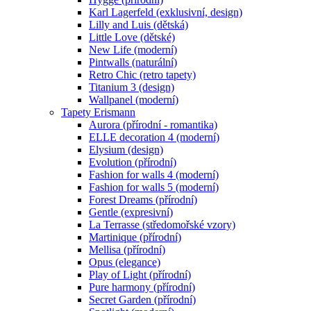
Karl Lagerfeld (exklusivní, design)
Lilly and Luis (dětská)
Little Love (dětské)
New Life (moderní)
Pintwalls (naturální)
Retro Chic (retro tapety)
Titanium 3 (design)
Wallpanel (moderní)
Tapety Erismann
Aurora (přírodní - romantika)
ELLE decoration 4 (moderní)
Elysium (design)
Evolution (přírodní)
Fashion for walls 4 (moderní)
Fashion for walls 5 (moderní)
Forest Dreams (přírodní)
Gentle (expresivní)
La Terrasse (středomořské vzory)
Martinique (přírodní)
Mellisa (přírodní)
Opus (elegance)
Play of Light (přírodní)
Pure harmony (přírodní)
Secret Garden (přírodní)