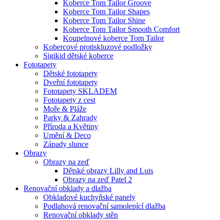
Koberce Tom Tailor Groove
Koberce Tom Tailor Shapes
Koberce Tom Tailor Shine
Koberce Tom Tailor Smooth Comfort
Koupelnové koberce Tom Tailor
Kobercové protiskluzové podložky
Sigikid dětské koberce
Fototapety
Dětské fototapety
Dveřní fototapety
Fototapety SKLADEM
Fototapety z cest
Moře & Pláže
Parky & Zahrady
Příroda a Květiny
Umění & Deco
Západy slunce
Obrazy
Obrazy na zeď
Dětské obrazy Lilly and Luis
Obrazy na zeď Patel 2
Renovační obklady a dlažba
Obkladové kuchyňské panely
Podlahová renovační samolepící dlažba
Renovační obklady stěn