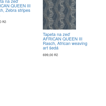
ta na zeď
ICAN QUEEN III
h, Zebra stripes
á
0 Kč
Tapeta na zeď
AFRICAN QUEEN III
Rasch, African weaving
art šedá
699,00 Kč