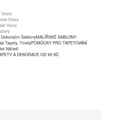
é Vzory
nové Vzory
ské Vzory
Vzory
 Dekorační Šablony
MALÍŘSKÉ ŠABLONY
Na Tapety, Tmely
POMŮCKY PRO TAPETOVÁNÍ
ské Nářadí
APETY A DEKORACE OD 90 KČ