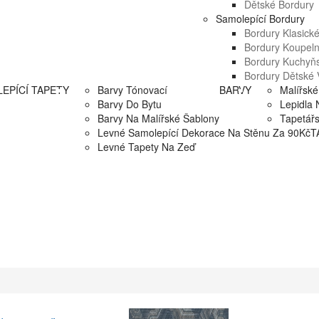
Dětské Bordury
Samolepící Bordury
Bordury Klasick
Bordury Koupel
Bordury Kuchyň
Bordury Dětské 
EPÍCÍ TAPETY
Barvy Tónovací
BARVY
Malířské
Barvy Do Bytu
Lepidla 
Barvy Na Malířské Šablony
Tapetář
Levné Samolepící Dekorace Na Stěnu Za 90Kč
T
Levné Tapety Na Zeď