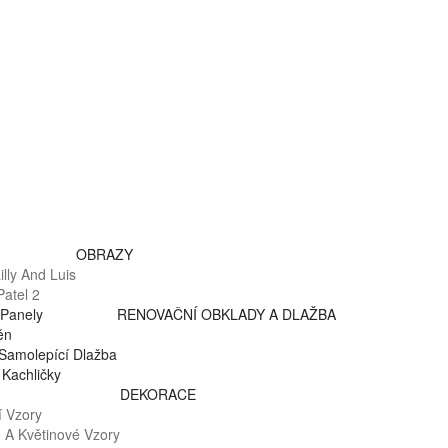
OBRAZY
lly And Luis
atel 2
Panely
RENOVAČNÍ OBKLADY A DLAŽBA
ěn
Samolepící Dlažba
Kachličky
DEKORACE
 Vzory
é A Květinové Vzory