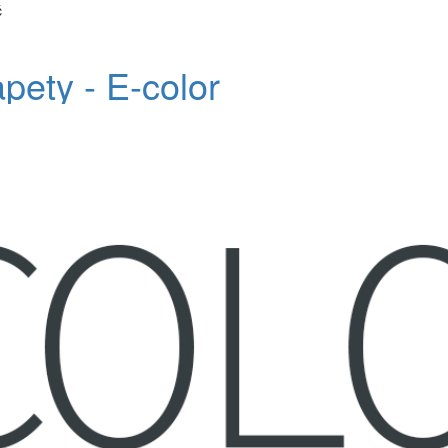
č
apety - E-color