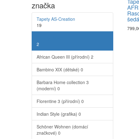
Tape
značka
AFR
Rasc
šed
Tapety AS-Creation
19
799,0
Tapety Rasch
2
African Queen III (přírodní)
2
Bambino XIX (dětské)
0
Barbara Home collection 3
(moderní)
0
Florentine 3 (přírodní)
0
Indian Style (grafika)
0
Schöner Wohnen (domácí
značkové)
0