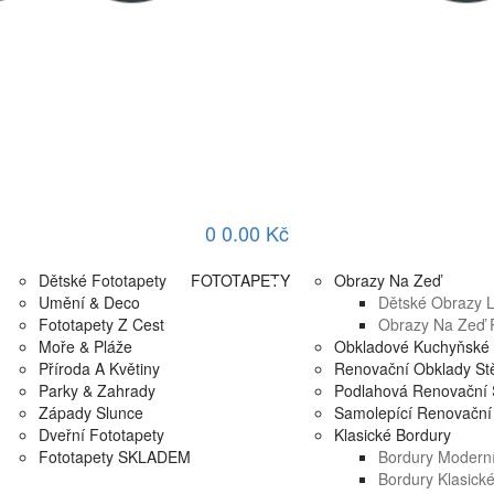
0
0.00 Kč
Dětské Fototapety
FOTOTAPETY
Obrazy Na Zeď
Umění & Deco
Dětské Obrazy Li
Fototapety Z Cest
Obrazy Na Zeď P
Moře & Pláže
Obkladové Kuchyňské 
Příroda A Květiny
Renovační Obklady St
Parky & Zahrady
Podlahová Renovační 
Západy Slunce
Samolepící Renovační 
Dveřní Fototapety
Klasické Bordury
Fototapety SKLADEM
Bordury Moderní
Bordury Klasick