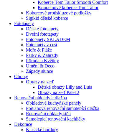
Koberce Tom Tailor Smooth Comfort
Koupelnové koberce Tom Tailor
Kobercové protiskluzové podložky
Sigikid dětské koberce
Fototapety
Dětské fototapety
Dveřní fototapety
Fototapety SKLADEM
Fototapety z cest
Moře & Pláže
Parky & Zahrady
Příroda a Květiny
Umění & Deco
Západy slunce
Obrazy
Obrazy na zeď
Dětské obrazy Lilly and Luis
Obrazy na zeď Patel 2
Renovační obklady a dlažba
Obkladové kuchyňské panely
Podlahová renovační samolepící dlažba
Renovační obklady stěn
Samolepící renovační kachličky
Dekorace
Klasické bordury