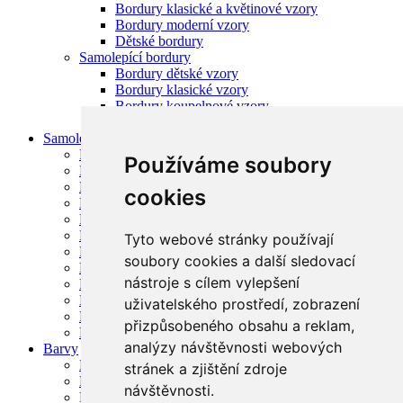
Bordury klasické a květinové vzory
Bordury moderní vzory
Dětské bordury
Samolepící bordury
Bordury dětské vzory
Bordury klasické vzory
Bordury koupelnové vzory
Bordury kuchyňské vzory
Samolepící tapety
Fólie Design
Používáme soubory
Fólie Dřevo
Fólie Imitace obklady a dlažba
cookies
Fólie Metráž
Fólie Mramor
Fólie na Renovaci dveří
Tyto webové stránky používají
Fólie na sklo
soubory cookies a další sledovací
Fólie Natur přírodní
nástroje s cílem vylepšení
Fólie protisluneční na okna a sklo
Fólie Renovace nábytku
uživatelského prostředí, zobrazení
Fólie SKLADEM
přizpůsobeného obsahu a reklam,
Fólie UNI
analýzy návštěvnosti webových
Barvy
Barvy do bytu
stránek a zjištění zdroje
Barvy na malířské šablony
návštěvnosti.
Barvy tónovací