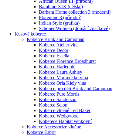
African Queen III (přírodní)
Bambino XIX (dětské)
Barbara Home collection 3 (moderní)
Florentine 3 (přírodní)
Indian Style (grafika)
Schöner Wohnen (domácí značkové)
Kusové koberce
Koberce Brink and Campman
Koberce Atelier vlna
Koberce Decor
Koberce Estella
Koberce Florence Broadhurst
Koberce Harlequin
Koberce Laura Ashley
Koberce Marimekko vlna
Koberce Orla Kiely vlna
Koberce pro děti Brink and Campman
Koberce Pure Morris
Koberce Sanderson
Koberce Scion
Koberce vlněné Ted Baker
Koberce Wedgwood
Koberece Habitat venkovní
Koberce Accessorize vlněné
Koberce Esprit