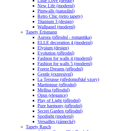
Little Love (dětské)
New Life (moderní)
Pintwalls (naturální)
Retro Chic (retro tapety)
Titanium 3 (design)
Wallpanel (moderní)
Tapety Erismann
Aurora (přírodní - romantika)
ELLE decoration 4 (moderní)
Elysium (design)
Evolution (přírodní)
Fashion for walls 4 (moderní)
Fashion for walls 5 (moderní)
Forest Dreams (přírodní)
Gentle (expresivní)
La Terrasse (středomořské vzory)
Martinique (přírodní)
Mellisa (přírodní)
Opus (elegance)
Play of Light (přírodní)
Pure harmony (přírodní)
Secret Garden (přírodní)
Spotlight (moderní)
Versailles (zámecké)
Tapety Rasch