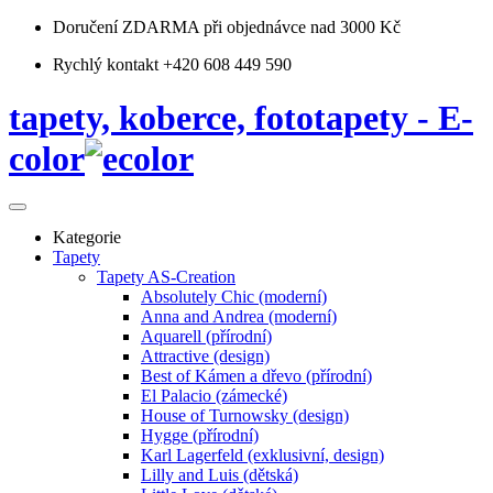
Doručení ZDARMA
při objednávce nad 3000 Kč
Rychlý kontakt +420 608 449 590
tapety, koberce, fototapety - E-
color
Kategorie
Tapety
Tapety AS-Creation
Absolutely Chic (moderní)
Anna and Andrea (moderní)
Aquarell (přírodní)
Attractive (design)
Best of Kámen a dřevo (přírodní)
El Palacio (zámecké)
House of Turnowsky (design)
Hygge (přírodní)
Karl Lagerfeld (exklusivní, design)
Lilly and Luis (dětská)