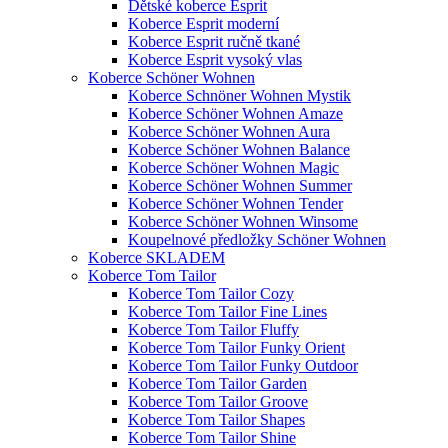
Dětské koberce Esprit
Koberce Esprit moderní
Koberce Esprit ručně tkané
Koberce Esprit vysoký vlas
Koberce Schöner Wohnen
Koberce Schnöner Wohnen Mystik
Koberce Schöner Wohnen Amaze
Koberce Schöner Wohnen Aura
Koberce Schöner Wohnen Balance
Koberce Schöner Wohnen Magic
Koberce Schöner Wohnen Summer
Koberce Schöner Wohnen Tender
Koberce Schöner Wohnen Winsome
Koupelnové předložky Schöner Wohnen
Koberce SKLADEM
Koberce Tom Tailor
Koberce Tom Tailor Cozy
Koberce Tom Tailor Fine Lines
Koberce Tom Tailor Fluffy
Koberce Tom Tailor Funky Orient
Koberce Tom Tailor Funky Outdoor
Koberce Tom Tailor Garden
Koberce Tom Tailor Groove
Koberce Tom Tailor Shapes
Koberce Tom Tailor Shine