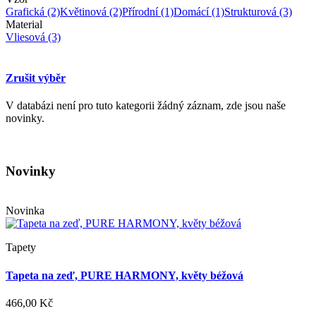
Grafická
(2)
Květinová
(2)
Přírodní
(1)
Domácí
(1)
Strukturová
(3)
Material
Vliesová
(3)
Zrušit výběr
V databázi není pro tuto kategorii žádný záznam, zde jsou naše
novinky.
Novinky
Novinka
Tapety
Tapeta na zeď, PURE HARMONY, květy béžová
466,00 Kč