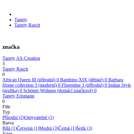
Tapety
Tapety Rasch
značka
Tapety AS-Creation
3
Tapety Rasch
0
African Queen III (přírodní)
0
Bambino XIX (dětské)
0
Barbara
Home collection 3 (moderní)
0
Florentine 3 (přírodní)
0
Indian Style
(grafika)
0
Schöner Wohnen (domácí značkové)
0
Tapety Erismann
0
Filtr
Typ
Přírodní
(2)
Omyvatelné
(1)
Barva
Bílá
(1)
Červená
(1)
Modrá
(3)
Černá
(1)
Šedá
(3)
Vzor