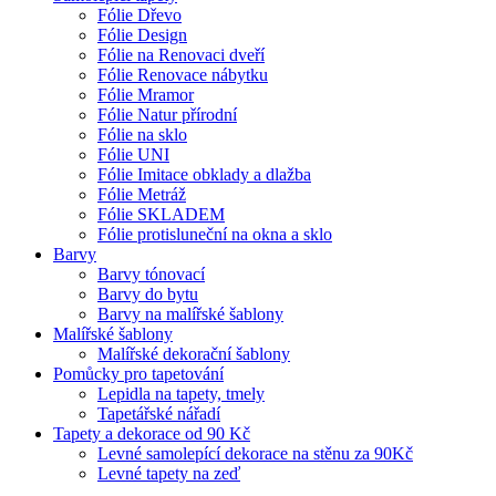
Fólie Dřevo
Fólie Design
Fólie na Renovaci dveří
Fólie Renovace nábytku
Fólie Mramor
Fólie Natur přírodní
Fólie na sklo
Fólie UNI
Fólie Imitace obklady a dlažba
Fólie Metráž
Fólie SKLADEM
Fólie protisluneční na okna a sklo
Barvy
Barvy tónovací
Barvy do bytu
Barvy na malířské šablony
Malířské šablony
Malířské dekorační šablony
Pomůcky pro tapetování
Lepidla na tapety, tmely
Tapetářské nářadí
Tapety a dekorace od 90 Kč
Levné samolepící dekorace na stěnu za 90Kč
Levné tapety na zeď