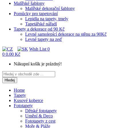
Malířské šablony
Malířské dekorační šablony
Pomůcky pro tapetování
Lepidla na tapety, tmely
Tapetářské nářadí
Tapety a dekorace od 90 Kč
Levné samolepící dekorace na stěnu za 90Kč
Levné tapety na zeď
Wish List
0
0
0.00 Kč
Nákupní košík je prázdný!
Hledej
Home
Tapety
Kusové koberce
Fototapety
Dětské fototapety
Umění & Deco
Fototapety z cest
Moře & Pláže