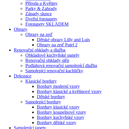
Příroda a Květiny
Parky & Zahrady
Západy slunce
Dveřní fototapety
Fototapety SKLADEM
Obrazy
Obrazy na zeď
Dětské obrazy Lilly and Luis
Obrazy na zeď Patel 2
Renovační obklady a dlažba
Obkladové kuchyňské panely
Renovační obklady stěn
Podlahová renovační samolepící dlažba
Samolepící renovační kachličky
Dekorace
Klasické bordury
Bordury moderní vzory
Bordury klasické a květinové vzory
Dětské bordury
Samolepící bordury
Bordury klasické vzory
Bordury koupelnové vzory
Bordury kuchyňské vzory
Bordury dětské vzory
Samolepící tapety