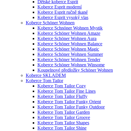
Dětské koberce Esprit
Koberce Esprit moderní
Koberce Esprit ručně tkané
Koberce Esprit vysoký vlas
Koberce Schöner Wohnen
Koberce Schnöner Wohnen Mystik
Koberce Schöner Wohnen Amaze
Koberce Schöner Wohnen Aura
Koberce Schöner Wohnen Balance
Koberce Schöner Wohnen Magic
Koberce Schöner Wohnen Summer
Koberce Schöner Wohnen Tender
Koberce Schöner Wohnen Winsome
Koupelnové předložky Schöner Wohnen
Koberce SKLADEM
Koberce Tom Tailor
Koberce Tom Tailor Cozy
Koberce Tom Tailor Fine Lines
Koberce Tom Tailor Fluffy
Koberce Tom Tailor Funky Orient
Koberce Tom Tailor Funky Outdoor
Koberce Tom Tailor Garden
Koberce Tom Tailor Groove
Koberce Tom Tailor Shapes
Koberce Tom Tailor Shine