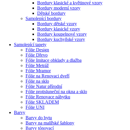
Bordury klasické a květinové vzory
Bordury moderní vzory
Dětské bordury
Samolepící bordury
Bordury dětské vzory
Bordury klasické vzory
Bordury koupelnové vzory
Bordury kuchyňské vzory
Samolepící tapety
Fólie Design
Fólie Dřevo
Fólie Imitace obklady a dlažba
Fólie Metráž
Fólie Mramor
Fólie na Renovaci dveří
Fólie na sklo
Fólie Natur přírodní
Fólie protisluneční na okna a sklo
Fólie Renovace nábytku
Fólie SKLADEM
Fólie UNI
Barvy
Barvy do bytu
Barvy na malířské šablony
Barvy tónovací