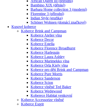
African Queen III (přírodní)
Bambino XIX (dětské)
Barbara Home collection 3 (moderní)
Florentine 3 (přírodní)
Indian Style (grafika)
Schöner Wohnen (domácí značkové)
Kusové koberce
Koberce Brink and Campman
Koberce Atelier vlna
Koberce Decor
Koberce Estella
Koberce Florence Broadhurst
Koberce Harlequin
Koberce Laura Ashley
Koberce Marimekko vlna
Koberce Orla Kiely vlna
Koberce pro děti Brink and Campman
Koberce Pure Morris
Koberce Sanderson
Koberce Scion
Koberce vlněné Ted Baker
Koberce Wedgwood
Koberece Habitat venkovní
Koberce Accessorize vlněné
Koberce Esprit