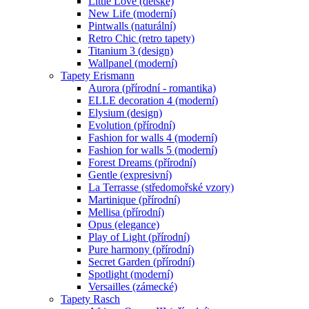
Little Love (dětské)
New Life (moderní)
Pintwalls (naturální)
Retro Chic (retro tapety)
Titanium 3 (design)
Wallpanel (moderní)
Tapety Erismann
Aurora (přírodní - romantika)
ELLE decoration 4 (moderní)
Elysium (design)
Evolution (přírodní)
Fashion for walls 4 (moderní)
Fashion for walls 5 (moderní)
Forest Dreams (přírodní)
Gentle (expresivní)
La Terrasse (středomořské vzory)
Martinique (přírodní)
Mellisa (přírodní)
Opus (elegance)
Play of Light (přírodní)
Pure harmony (přírodní)
Secret Garden (přírodní)
Spotlight (moderní)
Versailles (zámecké)
Tapety Rasch