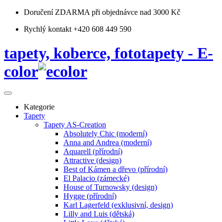
Doručení ZDARMA
při objednávce nad 3000 Kč
Rychlý kontakt +420 608 449 590
tapety, koberce, fototapety - E-
color
Kategorie
Tapety
Tapety AS-Creation
Absolutely Chic (moderní)
Anna and Andrea (moderní)
Aquarell (přírodní)
Attractive (design)
Best of Kámen a dřevo (přírodní)
El Palacio (zámecké)
House of Turnowsky (design)
Hygge (přírodní)
Karl Lagerfeld (exklusivní, design)
Lilly and Luis (dětská)