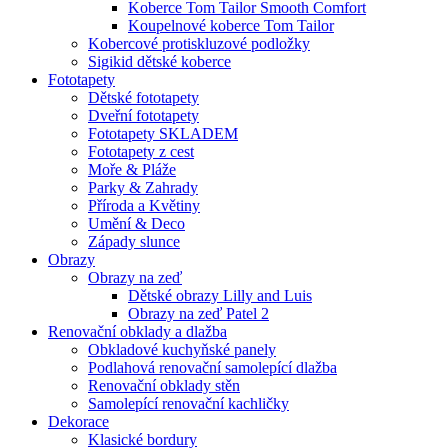
Koberce Tom Tailor Smooth Comfort
Koupelnové koberce Tom Tailor
Kobercové protiskluzové podložky
Sigikid dětské koberce
Fototapety
Dětské fototapety
Dveřní fototapety
Fototapety SKLADEM
Fototapety z cest
Moře & Pláže
Parky & Zahrady
Příroda a Květiny
Umění & Deco
Západy slunce
Obrazy
Obrazy na zeď
Dětské obrazy Lilly and Luis
Obrazy na zeď Patel 2
Renovační obklady a dlažba
Obkladové kuchyňské panely
Podlahová renovační samolepící dlažba
Renovační obklady stěn
Samolepící renovační kachličky
Dekorace
Klasické bordury