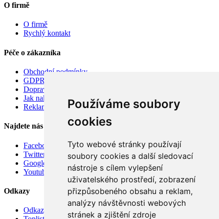
O firmě
O firmě
Rychlý kontakt
Péče o zákazníka
Obchodní podmínky
GDPR
Doprava
Jak nakupovat
Používáme soubory
Reklamace
cookies
Najdete nás
Tyto webové stránky používají
Facebook
Twitter
soubory cookies a další sledovací
Google
nástroje s cílem vylepšení
Youtube
uživatelského prostředí, zobrazení
přizpůsobeného obsahu a reklam,
Odkazy
analýzy návštěvnosti webových
Odkazy
stránek a zjištění zdroje
Toplist