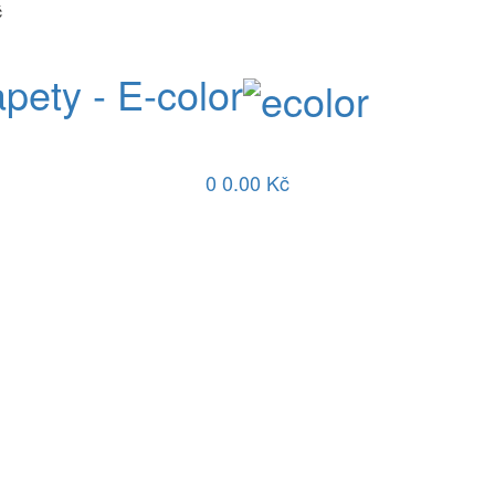
č
apety - E-color
0
0.00 Kč