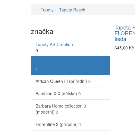
Tapety
Tapety Rasch
Tapeta 
značka
FLORENT
šedá
Tapety AS-Creation
645,00 Kč
0
Tapety Rasch
1
African Queen III (přírodní)
0
Bambino XIX (dětské)
0
Barbara Home collection 3
(moderní)
0
Florentine 3 (přírodní)
1