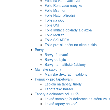
Fólie na Renovaci dveří
Fólie Renovace nábytku
Fólie Mramor
Fólie Natur přírodní
Fólie na sklo
Fólie UNI
Fólie Imitace obklady a dlažba
Fólie Metráž
Fólie SKLADEM
Fólie protisluneční na okna a sklo
Barvy
Barvy tónovací
Barvy do bytu
Barvy na malířské šablony
Malířské šablony
Malířské dekorační šablony
Pomůcky pro tapetování
Lepidla na tapety, tmely
Tapetářské nářadí
Tapety a dekorace od 90 Kč
Levné samolepící dekorace na stěnu za 
Levné tapety na zeď