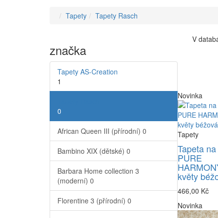
Tapety
Tapety Rasch
V databá
značka
Tapety AS-Creation
1
Novinka
Tapety Rasch
0
African Queen III (přírodní)
0
Tapety
Tapeta na
Bambino XIX (dětské)
0
PURE
HARMONY
Barbara Home collection 3
květy béž
(moderní)
0
466,00 Kč
Florentine 3 (přírodní)
0
Novinka