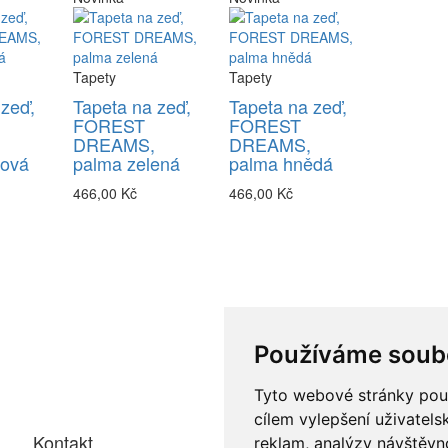
Tapety
Tapety
 zeď,
Tapeta na zeď,
Tapeta na zeď,
FOREST
FOREST
DREAMS,
DREAMS,
žová
palma zelená
palma hnědá
466,00 Kč
466,00 Kč
Používáme soub
Tyto webové stránky použí
cílem vylepšení uživatel
Kontakt
reklam, analýzy návštěvno