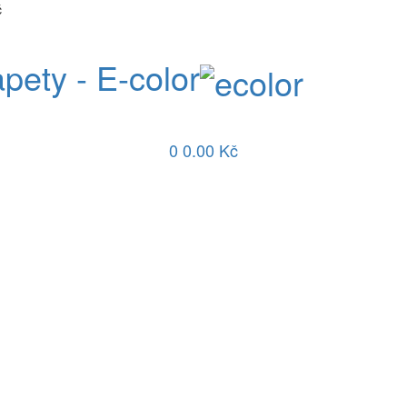
č
apety - E-color
0
0.00 Kč