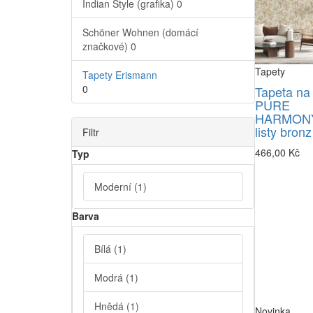
Indian Style (grafika)
0
Schöner Wohnen (domácí
značkové)
0
Tapety
Tapety Erismann
0
Tapeta na
PURE
HARMONY
listy bronz
Filtr
466,00 Kč
Typ
Moderní
(1)
Barva
Bílá
(1)
Modrá
(1)
Hnědá
(1)
Novinka