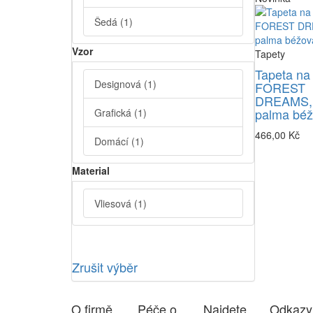
Šedá
(1)
Vzor
Tapety
Tapeta na
Designová
(1)
FOREST
DREAMS,
palma bé
Grafická
(1)
466,00 Kč
Domácí
(1)
Material
Vliesová
(1)
Zrušit výběr
O firmě
Péče o
Najdete
Odkazy