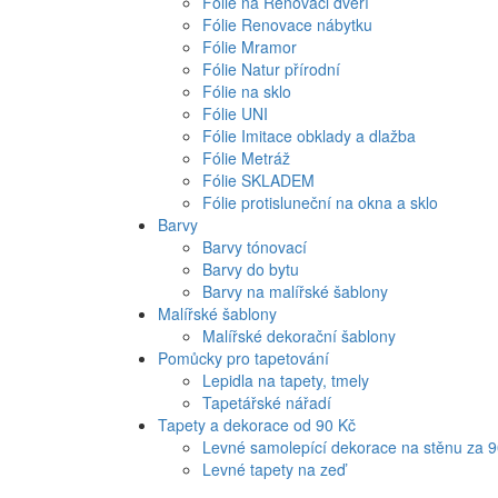
Fólie na Renovaci dveří
Fólie Renovace nábytku
Fólie Mramor
Fólie Natur přírodní
Fólie na sklo
Fólie UNI
Fólie Imitace obklady a dlažba
Fólie Metráž
Fólie SKLADEM
Fólie protisluneční na okna a sklo
Barvy
Barvy tónovací
Barvy do bytu
Barvy na malířské šablony
Malířské šablony
Malířské dekorační šablony
Pomůcky pro tapetování
Lepidla na tapety, tmely
Tapetářské nářadí
Tapety a dekorace od 90 Kč
Levné samolepící dekorace na stěnu za 
Levné tapety na zeď