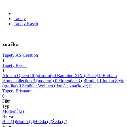
Tapety
Tapety Rasch
značka
Tapety AS-Creation
1
Tapety Rasch
1
African Queen III (přírodní)
0
Bambino XIX (dětské)
0
Barbara
Home collection 3 (moderní)
0
Florentine 3 (přírodní)
1
Indian Style
(grafika)
0
Schöner Wohnen (domácí značkové)
0
Tapety Erismann
0
Filtr
Typ
Moderní
(2)
Barva
Bílá
(1)
Modrá
(2)
Hnědá
(2)
Šedá
(2)
Vzor