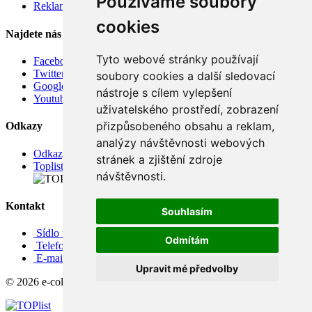
Používáme soubory
Reklamace
cookies
Najdete nás
Tyto webové stránky používají
Facebook
Twitter
soubory cookies a další sledovací
Google
nástroje s cílem vylepšení
Youtube
uživatelského prostředí, zobrazení
přizpůsobeného obsahu a reklam,
Odkazy
analýzy návštěvnosti webových
Odkazy
stránek a zjištění zdroje
Toplist
návštěvnosti.
Kontakt
Souhlasím
Sídlo firmy: Boženy Němcové 739/1, Svitavy 568 02, CZ
Odmítám
Telefon: +420 608 449 590
E-mail: info@e-color.cz
Upravit mé předvolby
© 2026 e-color.cz