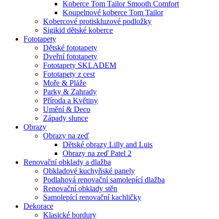
Koberce Tom Tailor Smooth Comfort
Koupelnové koberce Tom Tailor
Kobercové protiskluzové podložky
Sigikid dětské koberce
Fototapety
Dětské fototapety
Dveřní fototapety
Fototapety SKLADEM
Fototapety z cest
Moře & Pláže
Parky & Zahrady
Příroda a Květiny
Umění & Deco
Západy slunce
Obrazy
Obrazy na zeď
Dětské obrazy Lilly and Luis
Obrazy na zeď Patel 2
Renovační obklady a dlažba
Obkladové kuchyňské panely
Podlahová renovační samolepící dlažba
Renovační obklady stěn
Samolepící renovační kachličky
Dekorace
Klasické bordury