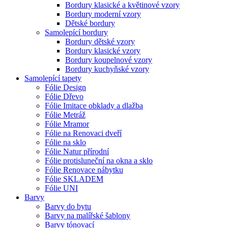
Bordury klasické a květinové vzory
Bordury moderní vzory
Dětské bordury
Samolepící bordury
Bordury dětské vzory
Bordury klasické vzory
Bordury koupelnové vzory
Bordury kuchyňské vzory
Samolepící tapety
Fólie Design
Fólie Dřevo
Fólie Imitace obklady a dlažba
Fólie Metráž
Fólie Mramor
Fólie na Renovaci dveří
Fólie na sklo
Fólie Natur přírodní
Fólie protisluneční na okna a sklo
Fólie Renovace nábytku
Fólie SKLADEM
Fólie UNI
Barvy
Barvy do bytu
Barvy na malířské šablony
Barvy tónovací