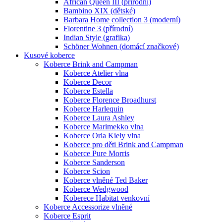
African Queen III (přírodní)
Bambino XIX (dětské)
Barbara Home collection 3 (moderní)
Florentine 3 (přírodní)
Indian Style (grafika)
Schöner Wohnen (domácí značkové)
Kusové koberce
Koberce Brink and Campman
Koberce Atelier vlna
Koberce Decor
Koberce Estella
Koberce Florence Broadhurst
Koberce Harlequin
Koberce Laura Ashley
Koberce Marimekko vlna
Koberce Orla Kiely vlna
Koberce pro děti Brink and Campman
Koberce Pure Morris
Koberce Sanderson
Koberce Scion
Koberce vlněné Ted Baker
Koberce Wedgwood
Koberece Habitat venkovní
Koberce Accessorize vlněné
Koberce Esprit