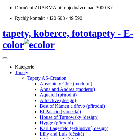
Doručení ZDARMA
při objednávce nad 3000 Kč
Rychlý kontakt +420 608 449 590
tapety, koberce, fototapety - E-
color
Kategorie
Tapety
Tapety AS-Creation
Absolutely Chic (moderní)
Anna and Andrea (moderní)
Aquarell (přírodní)
Attractive (design)
Best of Kámen a dřevo (přírodní)
El Palacio (zámecké)
House of Turnowsky (design)
Hygge (přírodní)
Karl Lagerfeld (exklusivní, design)
Lilly and Luis (dětská)