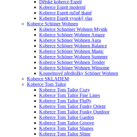
Dětské koberce Esprit
Koberce Esprit moderní
Koberce Esprit ručně tkané
Koberce Esprit vysoký vlas
Koberce Schöner Wohnen
Koberce Schnöner Wohnen Mystik
Koberce Schöner Wohnen Amaze
Koberce Schöner Wohnen Aura
Koberce Schöner Wohnen Balance
Koberce Schöner Wohnen Magic
Koberce Schöner Wohnen Summer
Koberce Schöner Wohnen Tender
Koberce Schöner Wohnen Winsome
Koupelnové předložky Schöner Wohnen
Koberce SKLADEM
Koberce Tom Tailor
Koberce Tom Tailor Cozy
Koberce Tom Tailor Fine Lines
Koberce Tom Tailor Fluffy
Koberce Tom Tailor Funky Orient
Koberce Tom Tailor Funky Outdoor
Koberce Tom Tailor Garden
Koberce Tom Tailor Groove
Koberce Tom Tailor Shapes
Koberce Tom Tailor Shine