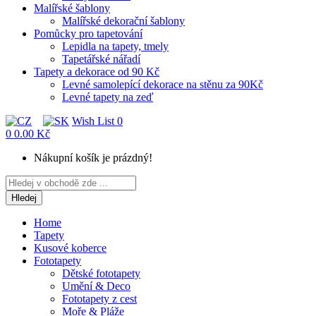
Malířské šablony
Malířské dekorační šablony
Pomůcky pro tapetování
Lepidla na tapety, tmely
Tapetářské nářadí
Tapety a dekorace od 90 Kč
Levné samolepící dekorace na stěnu za 90Kč
Levné tapety na zeď
Wish List
0
0
0.00 Kč
Nákupní košík je prázdný!
Hledej
Home
Tapety
Kusové koberce
Fototapety
Dětské fototapety
Umění & Deco
Fototapety z cest
Moře & Pláže