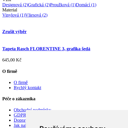
Designová
(2)
Grafická
(2)
Proužková
(1)
Domácí
(1)
Material
Vinylová
(1)
Vliesová
(2)
Zrušit výběr
Tapeta Rasch FLORENTINE 3, grafika šedá
645,00 Kč
O firmě
O firmě
Rychlý kontakt
Péče o zákazníka
Obchodní podmínky
GDPR
Doprava
Jak nakupovat