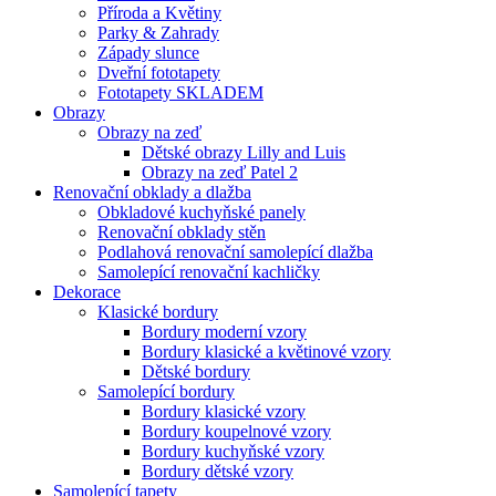
Příroda a Květiny
Parky & Zahrady
Západy slunce
Dveřní fototapety
Fototapety SKLADEM
Obrazy
Obrazy na zeď
Dětské obrazy Lilly and Luis
Obrazy na zeď Patel 2
Renovační obklady a dlažba
Obkladové kuchyňské panely
Renovační obklady stěn
Podlahová renovační samolepící dlažba
Samolepící renovační kachličky
Dekorace
Klasické bordury
Bordury moderní vzory
Bordury klasické a květinové vzory
Dětské bordury
Samolepící bordury
Bordury klasické vzory
Bordury koupelnové vzory
Bordury kuchyňské vzory
Bordury dětské vzory
Samolepící tapety