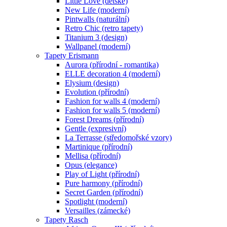
Little Love (dětské)
New Life (moderní)
Pintwalls (naturální)
Retro Chic (retro tapety)
Titanium 3 (design)
Wallpanel (moderní)
Tapety Erismann
Aurora (přírodní - romantika)
ELLE decoration 4 (moderní)
Elysium (design)
Evolution (přírodní)
Fashion for walls 4 (moderní)
Fashion for walls 5 (moderní)
Forest Dreams (přírodní)
Gentle (expresivní)
La Terrasse (středomořské vzory)
Martinique (přírodní)
Mellisa (přírodní)
Opus (elegance)
Play of Light (přírodní)
Pure harmony (přírodní)
Secret Garden (přírodní)
Spotlight (moderní)
Versailles (zámecké)
Tapety Rasch