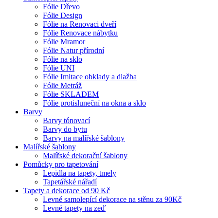
Fólie Dřevo
Fólie Design
Fólie na Renovaci dveří
Fólie Renovace nábytku
Fólie Mramor
Fólie Natur přírodní
Fólie na sklo
Fólie UNI
Fólie Imitace obklady a dlažba
Fólie Metráž
Fólie SKLADEM
Fólie protisluneční na okna a sklo
Barvy
Barvy tónovací
Barvy do bytu
Barvy na malířské šablony
Malířské šablony
Malířské dekorační šablony
Pomůcky pro tapetování
Lepidla na tapety, tmely
Tapetářské nářadí
Tapety a dekorace od 90 Kč
Levné samolepící dekorace na stěnu za 90Kč
Levné tapety na zeď