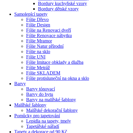
Bordury kuchyňské vzory
Bordury dětské vzory
Samolepící tapety
Fólie Dřevo
Fólie Design
Fólie na Renovaci dveří
Fólie Renovace nábytku
Fólie Mramor
Fólie Natur přírodní
Fólie na sklo
Fólie UNI
Fólie Imitace obklady a dlažba
Fólie Metráž
Fólie SKLADEM
Fólie protisluneční na okna a sklo
Barvy
Barvy tónovací
Barvy do bytu
Barvy na malířské šablony
Malířské šablony
Malířské dekorační šablony
Pomůcky pro tapetování
Lepidla na tapety, tmely
Tapetářské nářadí
Tapety a dekorace od 90 Kč