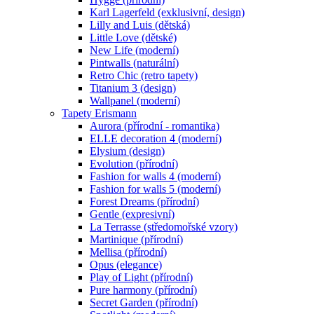
Karl Lagerfeld (exklusivní, design)
Lilly and Luis (dětská)
Little Love (dětské)
New Life (moderní)
Pintwalls (naturální)
Retro Chic (retro tapety)
Titanium 3 (design)
Wallpanel (moderní)
Tapety Erismann
Aurora (přírodní - romantika)
ELLE decoration 4 (moderní)
Elysium (design)
Evolution (přírodní)
Fashion for walls 4 (moderní)
Fashion for walls 5 (moderní)
Forest Dreams (přírodní)
Gentle (expresivní)
La Terrasse (středomořské vzory)
Martinique (přírodní)
Mellisa (přírodní)
Opus (elegance)
Play of Light (přírodní)
Pure harmony (přírodní)
Secret Garden (přírodní)