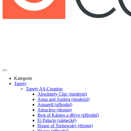
Kategorie
Tapety
Tapety AS-Creation
Absolutely Chic (moderní)
Anna and Andrea (moderní)
Aquarell (přírodní)
Attractive (design)
Best of Kámen a dřevo (přírodní)
El Palacio (zámecké)
House of Turnowsky (design)
Hygge (přírodní)