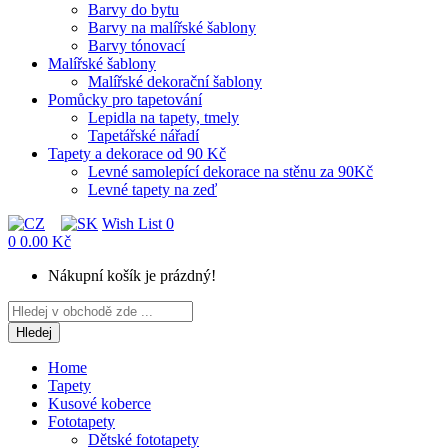
Barvy do bytu
Barvy na malířské šablony
Barvy tónovací
Malířské šablony
Malířské dekorační šablony
Pomůcky pro tapetování
Lepidla na tapety, tmely
Tapetářské nářadí
Tapety a dekorace od 90 Kč
Levné samolepící dekorace na stěnu za 90Kč
Levné tapety na zeď
Wish List
0
0
0.00 Kč
Nákupní košík je prázdný!
Hledej
Home
Tapety
Kusové koberce
Fototapety
Dětské fototapety