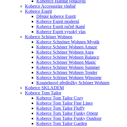
Koberece Habitat venkovní
Koberce Accessorize vlněné
Koberce Esprit
Dětské koberce Esprit
Koberce Esprit moderní
Koberce Esprit ručně tkané
Koberce Esprit vysoký vlas
Koberce Schöner Wohnen
Koberce Schnöner Wohnen Mystik
Koberce Schöner Wohnen Amaze
Koberce Schöner Wohnen Aura
Koberce Schöner Wohnen Balance
Koberce Schöner Wohnen Magic
Koberce Schöner Wohnen Summer
Koberce Schöner Wohnen Tender
Koberce Schöner Wohnen Winsome
Koupelnové předložky Schöner Wohnen
Koberce SKLADEM
Koberce Tom Tailor
Koberce Tom Tailor Cozy
Koberce Tom Tailor Fine Lines
Koberce Tom Tailor Fluffy
Koberce Tom Tailor Funky Orient
Koberce Tom Tailor Funky Outdoor
Koberce Tom Tailor Garden