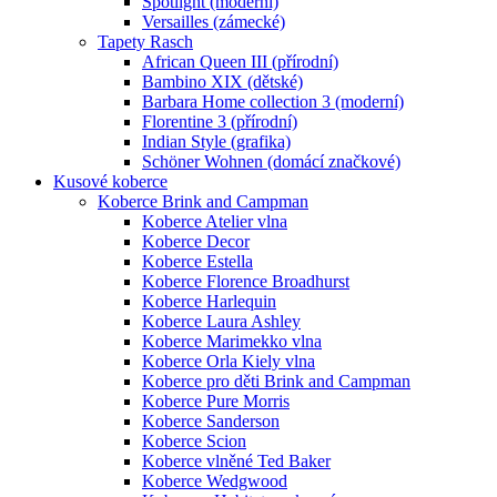
Spotlight (moderní)
Versailles (zámecké)
Tapety Rasch
African Queen III (přírodní)
Bambino XIX (dětské)
Barbara Home collection 3 (moderní)
Florentine 3 (přírodní)
Indian Style (grafika)
Schöner Wohnen (domácí značkové)
Kusové koberce
Koberce Brink and Campman
Koberce Atelier vlna
Koberce Decor
Koberce Estella
Koberce Florence Broadhurst
Koberce Harlequin
Koberce Laura Ashley
Koberce Marimekko vlna
Koberce Orla Kiely vlna
Koberce pro děti Brink and Campman
Koberce Pure Morris
Koberce Sanderson
Koberce Scion
Koberce vlněné Ted Baker
Koberce Wedgwood