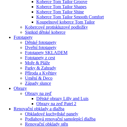
Koberce Tom Tailor Groove
Koberce Tom Tailor Shapes
Koberce Tom Tailor Shine
Koberce Tom Tailor Smooth Comfort
Koupelnové koberce Tom Tailor
Kobercové protiskluzové podložky
Sigikid dětské koberce
Fototapety
Dětské fototapety
Dveřní fototapety
Fototapety SKLADEM
Fototapety z cest
Moře & Pláže
Parky & Zahrady
Příroda a Květiny
Umění & Deco
Západy slunce
Obrazy
Obrazy na zeď
Dětské obrazy Lilly and Luis
Obrazy na zeď Patel 2
Renovační obklady a dlažba
Obkladové kuchyňské panely
Podlahová renovační samolepící dlažba
Renovační obklady stěn