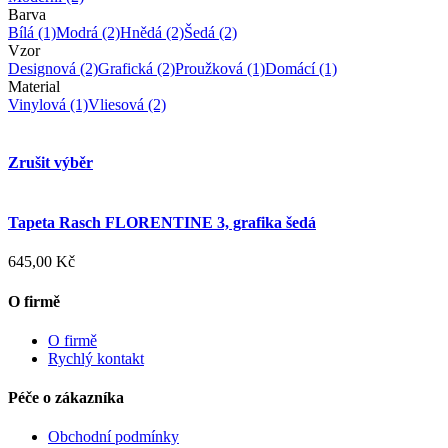
Barva
Bílá
(1)
Modrá
(2)
Hnědá
(2)
Šedá
(2)
Vzor
Designová
(2)
Grafická
(2)
Proužková
(1)
Domácí
(1)
Material
Vinylová
(1)
Vliesová
(2)
Zrušit výběr
Tapeta Rasch FLORENTINE 3, grafika šedá
645,00 Kč
O firmě
O firmě
Rychlý kontakt
Péče o zákazníka
Obchodní podmínky