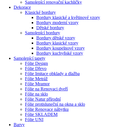
Samolepící renovační kachličky
Dekorace
Klasické bordury
Bordury klasické a květinové vzory
Bordury moderní vzory
Dětské bordury
Samolepící bordury
Bordury dětské vzory
Bordury klasické vzory
Bordury koupelnové vzory
Bordury kuchyňské vzory
Samolepící tapety
Fólie Design
Fólie Dřevo
Fólie Imitace obklady a dlažba
Fólie Metráž
Fólie Mramor
Fólie na Renovaci dveří
Fólie na sklo
Fólie Natur přírodní
Fólie protisluneční na okna a sklo
Fólie Renovace nábytku
Fólie SKLADEM
Fólie UNI
Barvy