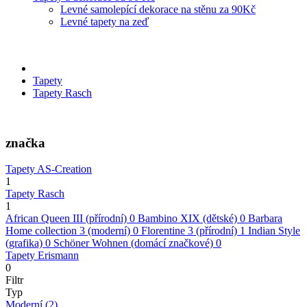
Levné samolepící dekorace na stěnu za 90Kč
Levné tapety na zeď
Tapety
Tapety Rasch
značka
Tapety AS-Creation
1
Tapety Rasch
1
African Queen III (přírodní)
0
Bambino XIX (dětské)
0
Barbara
Home collection 3 (moderní)
0
Florentine 3 (přírodní)
1
Indian Style
(grafika)
0
Schöner Wohnen (domácí značkové)
0
Tapety Erismann
0
Filtr
Typ
Moderní
(2)