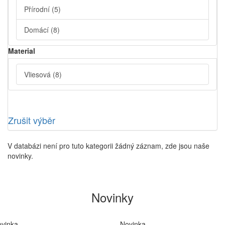
Přírodní
(5)
Domácí
(8)
Material
Vliesová
(8)
Zrušit výběr
V databázi není pro tuto kategorii žádný záznam, zde jsou naše
novinky.
Novinky
vinka
Novinka