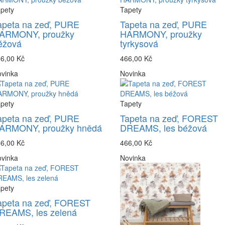
pety
Tapety
apeta na zeď, PURE
Tapeta na zeď, PURE
ARMONY, proužky
HARMONY, proužky
éžová
tyrkysová
6,00 Kč
466,00 Kč
vinka
Novinka
pety
Tapety
apeta na zeď, PURE
Tapeta na zeď, FOREST
ARMONY, proužky hnědá
DREAMS, les béžová
6,00 Kč
466,00 Kč
vinka
Novinka
pety
apeta na zeď, FOREST
REAMS, les zelená