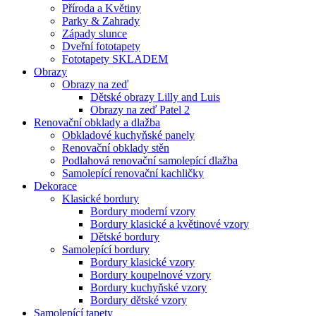
Příroda a Květiny
Parky & Zahrady
Západy slunce
Dveřní fototapety
Fototapety SKLADEM
Obrazy
Obrazy na zeď
Dětské obrazy Lilly and Luis
Obrazy na zeď Patel 2
Renovační obklady a dlažba
Obkladové kuchyňské panely
Renovační obklady stěn
Podlahová renovační samolepící dlažba
Samolepící renovační kachličky
Dekorace
Klasické bordury
Bordury moderní vzory
Bordury klasické a květinové vzory
Dětské bordury
Samolepící bordury
Bordury klasické vzory
Bordury koupelnové vzory
Bordury kuchyňské vzory
Bordury dětské vzory
Samolepící tapety