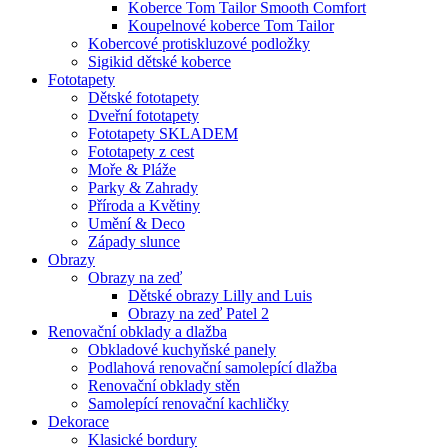
Koberce Tom Tailor Smooth Comfort
Koupelnové koberce Tom Tailor
Kobercové protiskluzové podložky
Sigikid dětské koberce
Fototapety
Dětské fototapety
Dveřní fototapety
Fototapety SKLADEM
Fototapety z cest
Moře & Pláže
Parky & Zahrady
Příroda a Květiny
Umění & Deco
Západy slunce
Obrazy
Obrazy na zeď
Dětské obrazy Lilly and Luis
Obrazy na zeď Patel 2
Renovační obklady a dlažba
Obkladové kuchyňské panely
Podlahová renovační samolepící dlažba
Renovační obklady stěn
Samolepící renovační kachličky
Dekorace
Klasické bordury