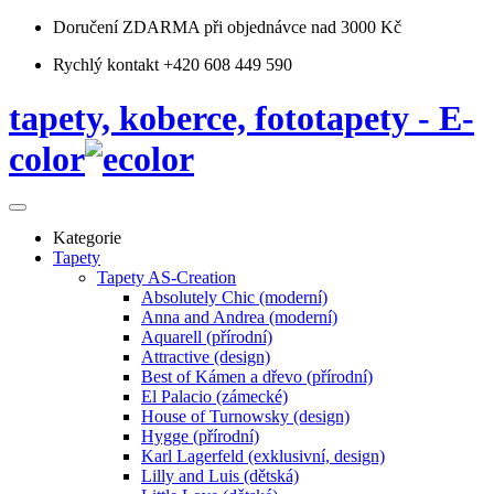
Doručení ZDARMA
při objednávce nad 3000 Kč
Rychlý kontakt +420 608 449 590
tapety, koberce, fototapety - E-
color
Kategorie
Tapety
Tapety AS-Creation
Absolutely Chic (moderní)
Anna and Andrea (moderní)
Aquarell (přírodní)
Attractive (design)
Best of Kámen a dřevo (přírodní)
El Palacio (zámecké)
House of Turnowsky (design)
Hygge (přírodní)
Karl Lagerfeld (exklusivní, design)
Lilly and Luis (dětská)