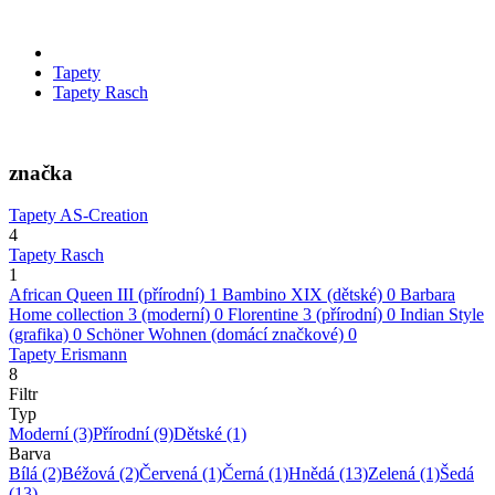
Tapety
Tapety Rasch
značka
Tapety AS-Creation
4
Tapety Rasch
1
African Queen III (přírodní)
1
Bambino XIX (dětské)
0
Barbara
Home collection 3 (moderní)
0
Florentine 3 (přírodní)
0
Indian Style
(grafika)
0
Schöner Wohnen (domácí značkové)
0
Tapety Erismann
8
Filtr
Typ
Moderní
(3)
Přírodní
(9)
Dětské
(1)
Barva
Bílá
(2)
Béžová
(2)
Červená
(1)
Černá
(1)
Hnědá
(13)
Zelená
(1)
Šedá
(13)