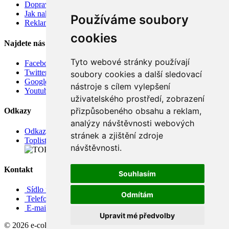
Doprava
Jak nakupovat
Používáme soubory
Reklamace
cookies
Najdete nás
Tyto webové stránky používají
Facebook
Twitter
soubory cookies a další sledovací
Google
nástroje s cílem vylepšení
Youtube
uživatelského prostředí, zobrazení
přizpůsobeného obsahu a reklam,
Odkazy
analýzy návštěvnosti webových
Odkazy
stránek a zjištění zdroje
Toplist
návštěvnosti.
Kontakt
Souhlasím
Sídlo firmy: Boženy Němcové 739/1, Svitavy 568 02, CZ
Odmítám
Telefon: +420 608 449 590
E-mail: info@e-color.cz
Upravit mé předvolby
© 2026 e-color.cz