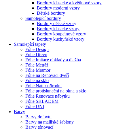
Bordury klasické a květinové vzory
Bordury moderní vzory
Dětské bordury
Samolepící bordury
Bordury dětské vzory
Bordury klasické vzory
Bordury koupelnové vzory
Bordury kuchyňské vzory
Samolepící tapety
Fólie Design
Fólie Dřevo
Fólie Imitace obklady a dlažba
Fólie Metráž
Fólie Mramor
Fólie na Renovaci dveří
Fólie na sklo
Fólie Natur přírodní
Fólie protisluneční na okna a sklo
Fólie Renovace nábytku
Fólie SKLADEM
Fólie UNI
Barvy
Barvy do bytu
Barvy na malířské šablony
Barvy tónovací