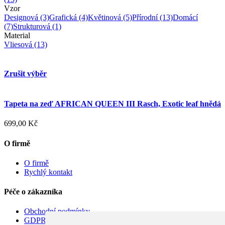
Vzor
Designová
(3)
Grafická
(4)
Květinová
(5)
Přírodní
(13)
Domácí
(7)
Strukturová
(1)
Material
Vliesová
(13)
Zrušit výběr
Tapeta na zeď AFRICAN QUEEN III Rasch, Exotic leaf hnědá
699,00 Kč
O firmě
O firmě
Rychlý kontakt
Péče o zákazníka
Obchodní podmínky
GDPR