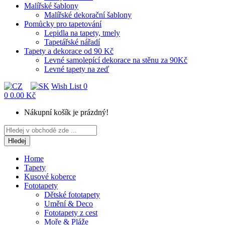
Malířské šablony
Malířské dekorační šablony
Pomůcky pro tapetování
Lepidla na tapety, tmely
Tapetářské nářadí
Tapety a dekorace od 90 Kč
Levné samolepící dekorace na stěnu za 90Kč
Levné tapety na zeď
Wish List
0
0
0.00 Kč
Nákupní košík je prázdný!
Hledej
Home
Tapety
Kusové koberce
Fototapety
Dětské fototapety
Umění & Deco
Fototapety z cest
Moře & Pláže