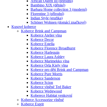
African Queen III (přírodní)
Bambino XIX (dětské)
Barbara Home collection 3 (moderní)
Florentine 3 (přírodní)
Indian Style (grafika)
Schöner Wohnen (domácí značkové)
Kusové koberce
Koberce Brink and Campman
Koberce Atelier vlna
Koberce Decor
Koberce Estella
Koberce Florence Broadhurst
Koberce Harlequin
Koberce Laura Ashley
Koberce Marimekko vlna
Koberce Orla Kiely vlna
Koberce pro děti Brink and Campman
Koberce Pure Morris
Koberce Sanderson
Koberce Scion
Koberce vlněné Ted Baker
Koberce Wedgwood
Koberece Habitat venkovní
Koberce Accessorize vlněné
Koberce Esprit