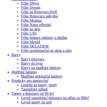
Fólie Dřevo
Fólie Design
Fólie na Renovaci dveří
Fólie Renovace nábytku
Fólie Mramor
Fólie Natur přírodní
Fólie na sklo
Fólie UNI
Fólie Imitace obklady a dlažba
Fólie Metráž
Fólie SKLADEM
Fólie protisluneční na okna a sklo
Barvy
Barvy tónovací
Barvy do bytu
Barvy na malířské šablony
Malířské šablony
Malířské dekorační šablony
Pomůcky pro tapetování
Lepidla na tapety, tmely
Tapetářské nářadí
Tapety a dekorace od 90 Kč
Levné samolepící dekorace na stěnu za 90Kč
Levné tapety na zeď