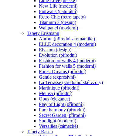
Little Love (dětské)
New Life (moderní)
Pintwalls (naturální)
Retro Chic (retro tapety)
Titanium 3 (design)
Wallpanel (moderní)
Tapety Erismann
Aurora (přírodní - romantika)
ELLE decoration 4 (moderní)
Elysium (design)
Evolution (přírodní)
Fashion for walls 4 (moderní)
Fashion for walls 5 (moderní)
Forest Dreams (přírodní)
Gentle (expresivní)
La Terrasse (středomořské vzory)
Martinique (přírodní)
Mellisa (přírodní)
Opus (elegance)
Play of Light (přírodní)
Pure harmony (přírodní)
Secret Garden (přírodní)
Spotlight (moderní)
Versailles (zámecké)
Tapety Rasch