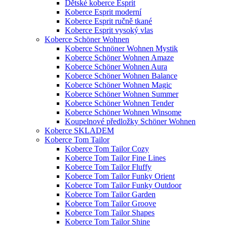
Dětské koberce Esprit
Koberce Esprit moderní
Koberce Esprit ručně tkané
Koberce Esprit vysoký vlas
Koberce Schöner Wohnen
Koberce Schnöner Wohnen Mystik
Koberce Schöner Wohnen Amaze
Koberce Schöner Wohnen Aura
Koberce Schöner Wohnen Balance
Koberce Schöner Wohnen Magic
Koberce Schöner Wohnen Summer
Koberce Schöner Wohnen Tender
Koberce Schöner Wohnen Winsome
Koupelnové předložky Schöner Wohnen
Koberce SKLADEM
Koberce Tom Tailor
Koberce Tom Tailor Cozy
Koberce Tom Tailor Fine Lines
Koberce Tom Tailor Fluffy
Koberce Tom Tailor Funky Orient
Koberce Tom Tailor Funky Outdoor
Koberce Tom Tailor Garden
Koberce Tom Tailor Groove
Koberce Tom Tailor Shapes
Koberce Tom Tailor Shine