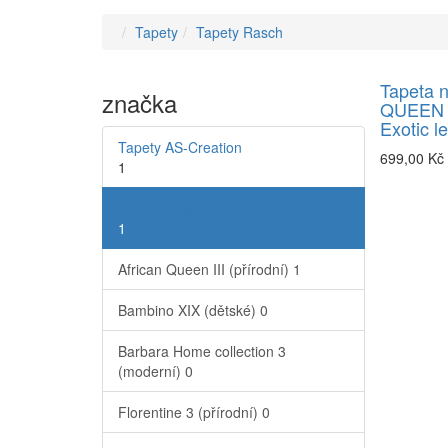
Tapety
Tapety Rasch
Tapeta 
značka
QUEEN I
Exotic l
Tapety AS-Creation
699,00 Kč
1
Tapety Rasch
1
African Queen III (přírodní)
1
Bambino XIX (dětské)
0
Barbara Home collection 3
(moderní)
0
Florentine 3 (přírodní)
0