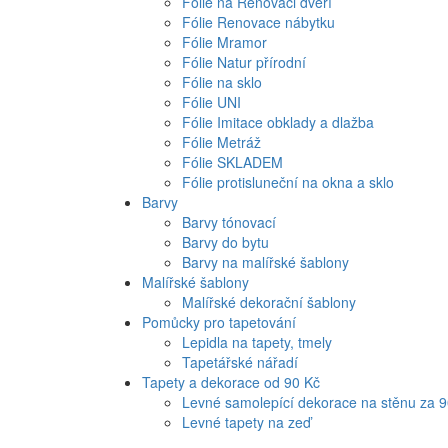
Fólie na Renovaci dveří
Fólie Renovace nábytku
Fólie Mramor
Fólie Natur přírodní
Fólie na sklo
Fólie UNI
Fólie Imitace obklady a dlažba
Fólie Metráž
Fólie SKLADEM
Fólie protisluneční na okna a sklo
Barvy
Barvy tónovací
Barvy do bytu
Barvy na malířské šablony
Malířské šablony
Malířské dekorační šablony
Pomůcky pro tapetování
Lepidla na tapety, tmely
Tapetářské nářadí
Tapety a dekorace od 90 Kč
Levné samolepící dekorace na stěnu za 
Levné tapety na zeď