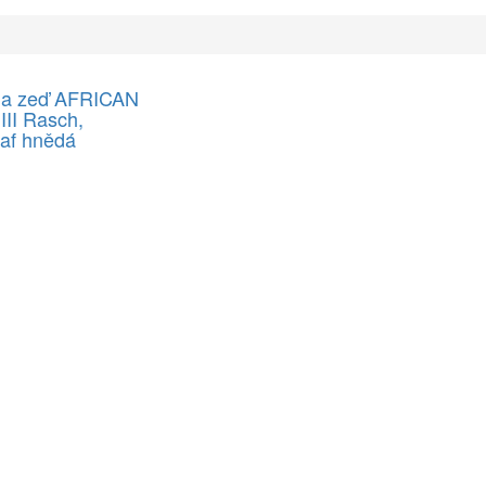
na zeď AFRICAN
II Rasch,
eaf hnědá