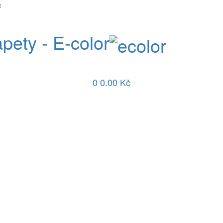
č
apety - E-color
0
0.00 Kč