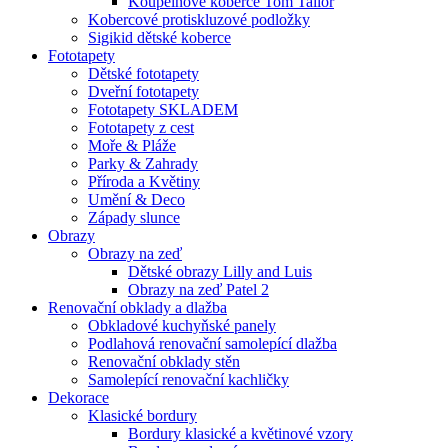
Koupelnové koberce Tom Tailor
Kobercové protiskluzové podložky
Sigikid dětské koberce
Fototapety
Dětské fototapety
Dveřní fototapety
Fototapety SKLADEM
Fototapety z cest
Moře & Pláže
Parky & Zahrady
Příroda a Květiny
Umění & Deco
Západy slunce
Obrazy
Obrazy na zeď
Dětské obrazy Lilly and Luis
Obrazy na zeď Patel 2
Renovační obklady a dlažba
Obkladové kuchyňské panely
Podlahová renovační samolepící dlažba
Renovační obklady stěn
Samolepící renovační kachličky
Dekorace
Klasické bordury
Bordury klasické a květinové vzory