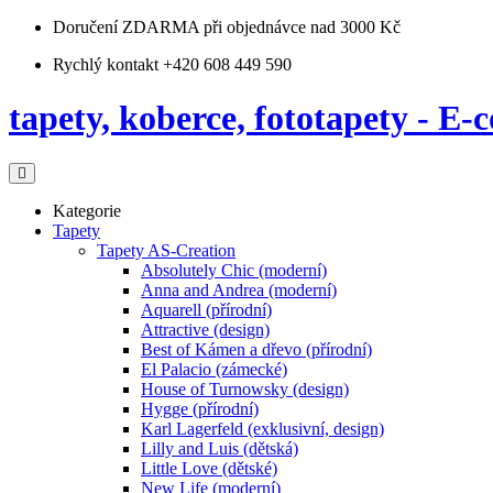
Doručení ZDARMA
při objednávce nad 3000 Kč
Rychlý kontakt +420 608 449 590
tapety, koberce, fototapety - E-c
Kategorie
Tapety
Tapety AS-Creation
Absolutely Chic (moderní)
Anna and Andrea (moderní)
Aquarell (přírodní)
Attractive (design)
Best of Kámen a dřevo (přírodní)
El Palacio (zámecké)
House of Turnowsky (design)
Hygge (přírodní)
Karl Lagerfeld (exklusivní, design)
Lilly and Luis (dětská)
Little Love (dětské)
New Life (moderní)