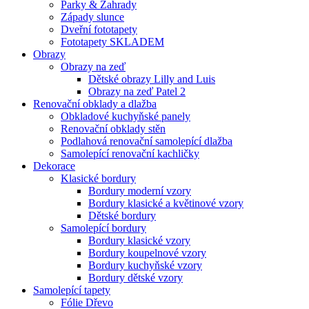
Parky & Zahrady
Západy slunce
Dveřní fototapety
Fototapety SKLADEM
Obrazy
Obrazy na zeď
Dětské obrazy Lilly and Luis
Obrazy na zeď Patel 2
Renovační obklady a dlažba
Obkladové kuchyňské panely
Renovační obklady stěn
Podlahová renovační samolepící dlažba
Samolepící renovační kachličky
Dekorace
Klasické bordury
Bordury moderní vzory
Bordury klasické a květinové vzory
Dětské bordury
Samolepící bordury
Bordury klasické vzory
Bordury koupelnové vzory
Bordury kuchyňské vzory
Bordury dětské vzory
Samolepící tapety
Fólie Dřevo