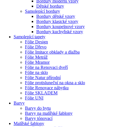
Bordury moderní vzory
Dětské bordury
Samolepící bordury
Bordury dětské vzory
Bordury klasické vzory
Bordury koupelnové vzory
Bordury kuchyňské vzory
Samolepící tapety
Fólie Design
Fólie Dřevo
Fólie Imitace obklady a dlažba
Fólie Metráž
Fólie Mramor
Fólie na Renovaci dveří
Fólie na sklo
Fólie Natur přírodní
Fólie protisluneční na okna a sklo
Fólie Renovace nábytku
Fólie SKLADEM
Fólie UNI
Barvy
Barvy do bytu
Barvy na malířské šablony
Barvy tónovací
Malířské šablony