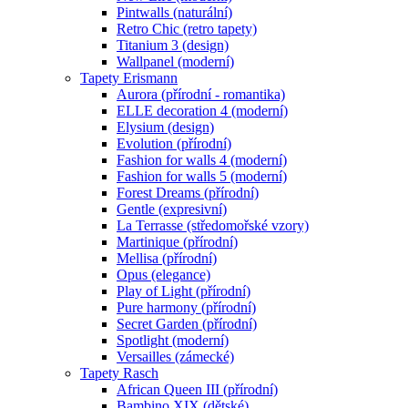
Pintwalls (naturální)
Retro Chic (retro tapety)
Titanium 3 (design)
Wallpanel (moderní)
Tapety Erismann
Aurora (přírodní - romantika)
ELLE decoration 4 (moderní)
Elysium (design)
Evolution (přírodní)
Fashion for walls 4 (moderní)
Fashion for walls 5 (moderní)
Forest Dreams (přírodní)
Gentle (expresivní)
La Terrasse (středomořské vzory)
Martinique (přírodní)
Mellisa (přírodní)
Opus (elegance)
Play of Light (přírodní)
Pure harmony (přírodní)
Secret Garden (přírodní)
Spotlight (moderní)
Versailles (zámecké)
Tapety Rasch
African Queen III (přírodní)
Bambino XIX (dětské)