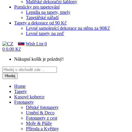
Malířské dekorační šablony
Pomůcky pro tapetování
Lepidla na tapety, tmely
Tapetářské nářadí
Tapety a dekorace od 90 Kč
Levné samolepící dekorace na stěnu za 90Kč
Levné tapety na zeď
Wish List
0
0
0.00 Kč
Nákupní košík je prázdný!
Hledej
Home
Tapety
Kusové koberce
Fototapety
Dětské fototapety
Umění & Deco
Fototapety z cest
Moře & Pláže
Příroda a Květiny