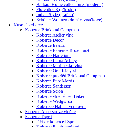
Barbara Home collection 3 (moderní)
Florentine 3 (přírodní)
Indian Style (grafika)
Schöner Wohnen (domácí značkové)
Kusové koberce
Koberce Brink and Campman
Koberce Atelier vlna
Koberce Decor
Koberce Estella
Koberce Florence Broadhurst
Koberce Harlequin
Koberce Laura Ashley
Koberce Marimekko vlna
Koberce Orla Kiely vlna
Koberce pro děti Brink and Campman
Koberce Pure Morris
Koberce Sanderson
Koberce Scion
Koberce vlněné Ted Baker
Koberce Wedgwood
Koberece Habitat venkovní
Koberce Accessorize vlněné
Koberce Esprit
Dětské koberce Esprit
Koberce Esprit moderní