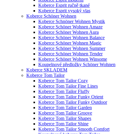
Koberce Esprit ručně tkané
Koberce Esprit vysoký vlas
Koberce Schöner Wohnen
Koberce Schnöner Wohnen Mystik
Koberce Schöner Wohnen Amaze
Koberce Schöner Wohnen Aura
Koberce Schöner Wohnen Balance
Koberce Schöner Wohnen Magic
Koberce Schöner Wohnen Summer
Koberce Schöner Wohnen Tender
Koberce Schöner Wohnen Winsome
Koupelnové předložky Schöner Wohnen
Koberce SKLADEM
Koberce Tom Tailor
Koberce Tom Tailor Cozy
Koberce Tom Tailor Fine Lines
Koberce Tom Tailor Fluffy
Koberce Tom Tailor Funky Orient
Koberce Tom Tailor Funky Outdoor
Koberce Tom Tailor Garden
Koberce Tom Tailor Groove
Koberce Tom Tailor Shapes
Koberce Tom Tailor Shine
Koberce Tom Tailor Smooth Comfort