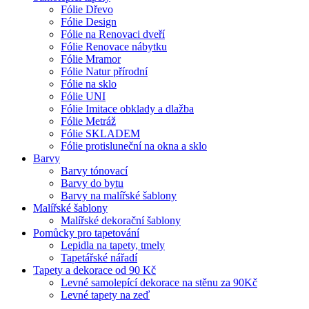
Fólie Dřevo
Fólie Design
Fólie na Renovaci dveří
Fólie Renovace nábytku
Fólie Mramor
Fólie Natur přírodní
Fólie na sklo
Fólie UNI
Fólie Imitace obklady a dlažba
Fólie Metráž
Fólie SKLADEM
Fólie protisluneční na okna a sklo
Barvy
Barvy tónovací
Barvy do bytu
Barvy na malířské šablony
Malířské šablony
Malířské dekorační šablony
Pomůcky pro tapetování
Lepidla na tapety, tmely
Tapetářské nářadí
Tapety a dekorace od 90 Kč
Levné samolepící dekorace na stěnu za 90Kč
Levné tapety na zeď