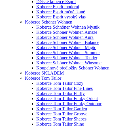
Dětské koberce Esprit
Koberce Esprit moderní
Koberce Esprit ručně tkané
Koberce Esprit vysoký vlas
Koberce Schöner Wohnen
Koberce Schnöner Wohnen Mystik
Koberce Schöner Wohnen Amaze
Koberce Schöner Wohnen Aura
Koberce Schöner Wohnen Balance
Koberce Schöner Wohnen Magic
Koberce Schöner Wohnen Summer
Koberce Schöner Wohnen Tender
Koberce Schöner Wohnen Winsome
Koupelnové předložky Schöner Wohnen
Koberce SKLADEM
Koberce Tom Tailor
Koberce Tom Tailor Cozy
Koberce Tom Tailor Fine Lines
Koberce Tom Tailor Fluffy
Koberce Tom Tailor Funky Orient
Koberce Tom Tailor Funky Outdoor
Koberce Tom Tailor Garden
Koberce Tom Tailor Groove
Koberce Tom Tailor Shapes
Koberce Tom Tailor Shine