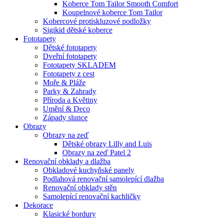
Koberce Tom Tailor Smooth Comfort
Koupelnové koberce Tom Tailor
Kobercové protiskluzové podložky
Sigikid dětské koberce
Fototapety
Dětské fototapety
Dveřní fototapety
Fototapety SKLADEM
Fototapety z cest
Moře & Pláže
Parky & Zahrady
Příroda a Květiny
Umění & Deco
Západy slunce
Obrazy
Obrazy na zeď
Dětské obrazy Lilly and Luis
Obrazy na zeď Patel 2
Renovační obklady a dlažba
Obkladové kuchyňské panely
Podlahová renovační samolepící dlažba
Renovační obklady stěn
Samolepící renovační kachličky
Dekorace
Klasické bordury