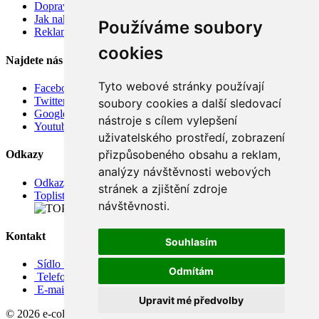
Doprava
Jak nakupovat
Používáme soubory
Reklamace
cookies
Najdete nás
Tyto webové stránky používají
Facebook
Twitter
soubory cookies a další sledovací
Google
nástroje s cílem vylepšení
Youtube
uživatelského prostředí, zobrazení
přizpůsobeného obsahu a reklam,
Odkazy
analýzy návštěvnosti webových
Odkazy
stránek a zjištění zdroje
Toplist
návštěvnosti.
Kontakt
Souhlasím
Sídlo firmy: Boženy Němcové 739/1, Svitavy 568 02, CZ
Odmítám
Telefon: +420 608 449 590
E-mail: info@e-color.cz
Upravit mé předvolby
© 2026 e-color.cz