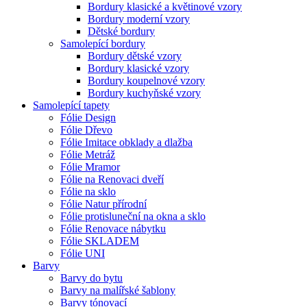
Bordury klasické a květinové vzory
Bordury moderní vzory
Dětské bordury
Samolepící bordury
Bordury dětské vzory
Bordury klasické vzory
Bordury koupelnové vzory
Bordury kuchyňské vzory
Samolepící tapety
Fólie Design
Fólie Dřevo
Fólie Imitace obklady a dlažba
Fólie Metráž
Fólie Mramor
Fólie na Renovaci dveří
Fólie na sklo
Fólie Natur přírodní
Fólie protisluneční na okna a sklo
Fólie Renovace nábytku
Fólie SKLADEM
Fólie UNI
Barvy
Barvy do bytu
Barvy na malířské šablony
Barvy tónovací