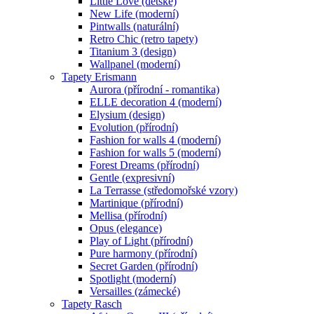
Little Love (dětské)
New Life (moderní)
Pintwalls (naturální)
Retro Chic (retro tapety)
Titanium 3 (design)
Wallpanel (moderní)
Tapety Erismann
Aurora (přírodní - romantika)
ELLE decoration 4 (moderní)
Elysium (design)
Evolution (přírodní)
Fashion for walls 4 (moderní)
Fashion for walls 5 (moderní)
Forest Dreams (přírodní)
Gentle (expresivní)
La Terrasse (středomořské vzory)
Martinique (přírodní)
Mellisa (přírodní)
Opus (elegance)
Play of Light (přírodní)
Pure harmony (přírodní)
Secret Garden (přírodní)
Spotlight (moderní)
Versailles (zámecké)
Tapety Rasch