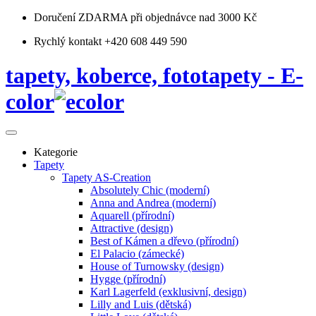
Doručení ZDARMA
při objednávce nad 3000 Kč
Rychlý kontakt +420 608 449 590
tapety, koberce, fototapety - E-
color
Kategorie
Tapety
Tapety AS-Creation
Absolutely Chic (moderní)
Anna and Andrea (moderní)
Aquarell (přírodní)
Attractive (design)
Best of Kámen a dřevo (přírodní)
El Palacio (zámecké)
House of Turnowsky (design)
Hygge (přírodní)
Karl Lagerfeld (exklusivní, design)
Lilly and Luis (dětská)