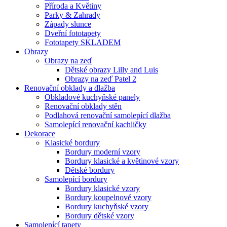
Příroda a Květiny
Parky & Zahrady
Západy slunce
Dveřní fototapety
Fototapety SKLADEM
Obrazy
Obrazy na zeď
Dětské obrazy Lilly and Luis
Obrazy na zeď Patel 2
Renovační obklady a dlažba
Obkladové kuchyňské panely
Renovační obklady stěn
Podlahová renovační samolepící dlažba
Samolepící renovační kachličky
Dekorace
Klasické bordury
Bordury moderní vzory
Bordury klasické a květinové vzory
Dětské bordury
Samolepící bordury
Bordury klasické vzory
Bordury koupelnové vzory
Bordury kuchyňské vzory
Bordury dětské vzory
Samolepící tapety