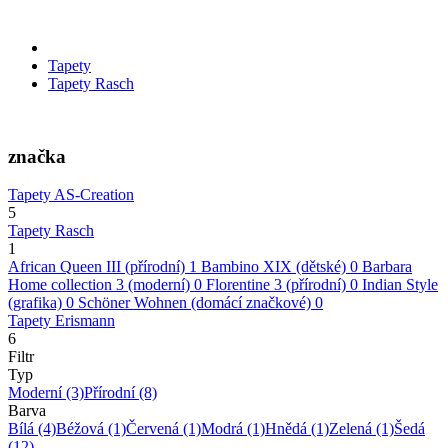
Tapety
Tapety Rasch
značka
Tapety AS-Creation
5
Tapety Rasch
1
African Queen III (přírodní)
1
Bambino XIX (dětské)
0
Barbara
Home collection 3 (moderní)
0
Florentine 3 (přírodní)
0
Indian Style
(grafika)
0
Schöner Wohnen (domácí značkové)
0
Tapety Erismann
6
Filtr
Typ
Moderní
(3)
Přírodní
(8)
Barva
Bílá
(4)
Béžová
(1)
Červená
(1)
Modrá
(1)
Hnědá
(1)
Zelená
(1)
Šedá
(12)