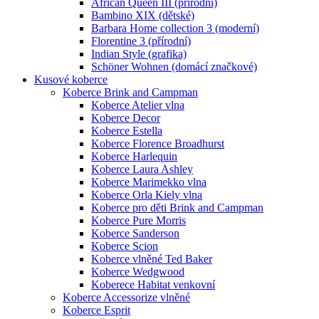
African Queen III (přírodní)
Bambino XIX (dětské)
Barbara Home collection 3 (moderní)
Florentine 3 (přírodní)
Indian Style (grafika)
Schöner Wohnen (domácí značkové)
Kusové koberce
Koberce Brink and Campman
Koberce Atelier vlna
Koberce Decor
Koberce Estella
Koberce Florence Broadhurst
Koberce Harlequin
Koberce Laura Ashley
Koberce Marimekko vlna
Koberce Orla Kiely vlna
Koberce pro děti Brink and Campman
Koberce Pure Morris
Koberce Sanderson
Koberce Scion
Koberce vlněné Ted Baker
Koberce Wedgwood
Koberece Habitat venkovní
Koberce Accessorize vlněné
Koberce Esprit