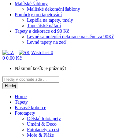
Malířské šablony
Malířské dekorační šablony
Pomůcky pro tapetování
Lepidla na tapety, tmely
Tapetářské nářadí
Tapety a dekorace od 90 Kč
Levné samolepící dekorace na stěnu za 90Kč
Levné tapety na zeď
Wish List
0
0
0.00 Kč
Nákupní košík je prázdný!
Hledej
Home
Tapety
Kusové koberce
Fototapety
Dětské fototapety
Umění & Deco
Fototapety z cest
Moře & Pláže