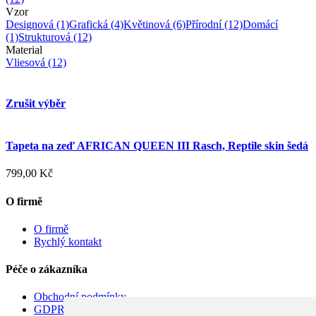
Vzor
Designová
(1)
Grafická
(4)
Květinová
(6)
Přírodní
(12)
Domácí
(1)
Strukturová
(12)
Material
Vliesová
(12)
Zrušit výběr
Tapeta na zeď AFRICAN QUEEN III Rasch, Reptile skin šedá
799,00 Kč
O firmě
O firmě
Rychlý kontakt
Péče o zákazníka
Obchodní podmínky
GDPR