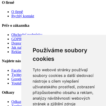
O firmě
O firmě
Rychlý kontakt
Péče o zákazníka
Obchodní podmínky
GDPR
Doprava
Jak nakupovat
Používáme soubory
Reklamace
cookies
Najdete nás
Tyto webové stránky používají
Facebook
Twitter
soubory cookies a další sledovací
Google
nástroje s cílem vylepšení
Youtube
uživatelského prostředí, zobrazení
přizpůsobeného obsahu a reklam,
Odkazy
analýzy návštěvnosti webových
Odkazy
stránek a zjištění zdroje
Toplist