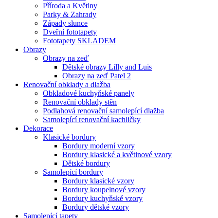
Příroda a Květiny
Parky & Zahrady
Západy slunce
Dveřní fototapety
Fototapety SKLADEM
Obrazy
Obrazy na zeď
Dětské obrazy Lilly and Luis
Obrazy na zeď Patel 2
Renovační obklady a dlažba
Obkladové kuchyňské panely
Renovační obklady stěn
Podlahová renovační samolepící dlažba
Samolepící renovační kachličky
Dekorace
Klasické bordury
Bordury moderní vzory
Bordury klasické a květinové vzory
Dětské bordury
Samolepící bordury
Bordury klasické vzory
Bordury koupelnové vzory
Bordury kuchyňské vzory
Bordury dětské vzory
Samolepící tapety