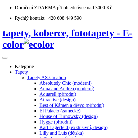
Doručení ZDARMA
při objednávce nad 3000 Kč
Rychlý kontakt +420 608 449 590
tapety, koberce, fototapety - E-
color
Kategorie
Tapety
Tapety AS-Creation
Absolutely Chic (moderní)
Anna and Andrea (moderní)
Aquarell (přírodní)
Attractive (design)
Best of Kámen a dřevo (přírodní)
El Palacio (zámecké)
House of Turnowsky (design)
Hygge (přírodní)
Karl Lagerfeld (exklusivní, design)
Lilly and Luis (dětská)