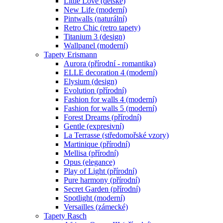
Little Love (dětské)
New Life (moderní)
Pintwalls (naturální)
Retro Chic (retro tapety)
Titanium 3 (design)
Wallpanel (moderní)
Tapety Erismann
Aurora (přírodní - romantika)
ELLE decoration 4 (moderní)
Elysium (design)
Evolution (přírodní)
Fashion for walls 4 (moderní)
Fashion for walls 5 (moderní)
Forest Dreams (přírodní)
Gentle (expresivní)
La Terrasse (středomořské vzory)
Martinique (přírodní)
Mellisa (přírodní)
Opus (elegance)
Play of Light (přírodní)
Pure harmony (přírodní)
Secret Garden (přírodní)
Spotlight (moderní)
Versailles (zámecké)
Tapety Rasch