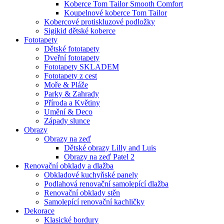
Koberce Tom Tailor Smooth Comfort
Koupelnové koberce Tom Tailor
Kobercové protiskluzové podložky
Sigikid dětské koberce
Fototapety
Dětské fototapety
Dveřní fototapety
Fototapety SKLADEM
Fototapety z cest
Moře & Pláže
Parky & Zahrady
Příroda a Květiny
Umění & Deco
Západy slunce
Obrazy
Obrazy na zeď
Dětské obrazy Lilly and Luis
Obrazy na zeď Patel 2
Renovační obklady a dlažba
Obkladové kuchyňské panely
Podlahová renovační samolepící dlažba
Renovační obklady stěn
Samolepící renovační kachličky
Dekorace
Klasické bordury