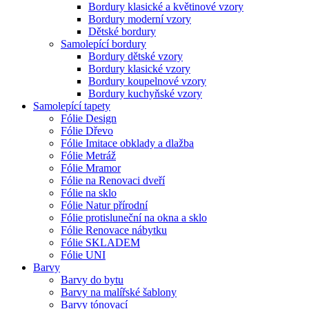
Bordury klasické a květinové vzory
Bordury moderní vzory
Dětské bordury
Samolepící bordury
Bordury dětské vzory
Bordury klasické vzory
Bordury koupelnové vzory
Bordury kuchyňské vzory
Samolepící tapety
Fólie Design
Fólie Dřevo
Fólie Imitace obklady a dlažba
Fólie Metráž
Fólie Mramor
Fólie na Renovaci dveří
Fólie na sklo
Fólie Natur přírodní
Fólie protisluneční na okna a sklo
Fólie Renovace nábytku
Fólie SKLADEM
Fólie UNI
Barvy
Barvy do bytu
Barvy na malířské šablony
Barvy tónovací