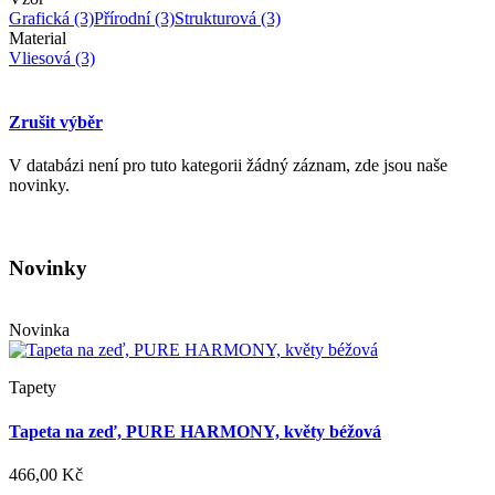
Grafická
(3)
Přírodní
(3)
Strukturová
(3)
Material
Vliesová
(3)
Zrušit výběr
V databázi není pro tuto kategorii žádný záznam, zde jsou naše
novinky.
Novinky
Novinka
Tapety
Tapeta na zeď, PURE HARMONY, květy béžová
466,00 Kč