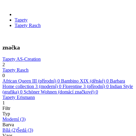
Tapety
Tapety Rasch
značka
Tapety AS-Creation
2
Tapety Rasch
0
African Queen III (přírodní)
0
Bambino XIX (dětské)
0
Barbara
Home collection 3 (moderní)
0
Florentine 3 (přírodní)
0
Indian Style
(grafika)
0
Schöner Wohnen (domácí značkové)
0
Tapety Erismann
1
Filtr
Typ
Moderní
(3)
Barva
Bílá
(2)
Šedá
(3)
Vzor