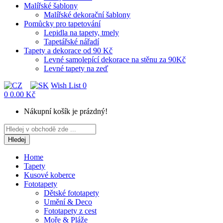
Malířské šablony
Malířské dekorační šablony
Pomůcky pro tapetování
Lepidla na tapety, tmely
Tapetářské nářadí
Tapety a dekorace od 90 Kč
Levné samolepící dekorace na stěnu za 90Kč
Levné tapety na zeď
Wish List
0
0
0.00 Kč
Nákupní košík je prázdný!
Hledej
Home
Tapety
Kusové koberce
Fototapety
Dětské fototapety
Umění & Deco
Fototapety z cest
Moře & Pláže