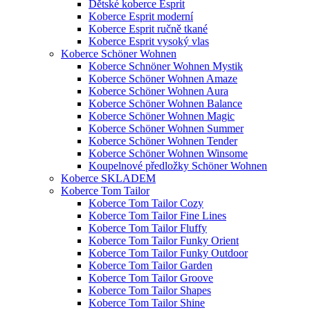
Dětské koberce Esprit
Koberce Esprit moderní
Koberce Esprit ručně tkané
Koberce Esprit vysoký vlas
Koberce Schöner Wohnen
Koberce Schnöner Wohnen Mystik
Koberce Schöner Wohnen Amaze
Koberce Schöner Wohnen Aura
Koberce Schöner Wohnen Balance
Koberce Schöner Wohnen Magic
Koberce Schöner Wohnen Summer
Koberce Schöner Wohnen Tender
Koberce Schöner Wohnen Winsome
Koupelnové předložky Schöner Wohnen
Koberce SKLADEM
Koberce Tom Tailor
Koberce Tom Tailor Cozy
Koberce Tom Tailor Fine Lines
Koberce Tom Tailor Fluffy
Koberce Tom Tailor Funky Orient
Koberce Tom Tailor Funky Outdoor
Koberce Tom Tailor Garden
Koberce Tom Tailor Groove
Koberce Tom Tailor Shapes
Koberce Tom Tailor Shine