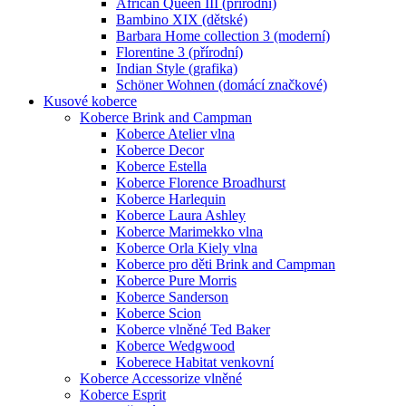
African Queen III (přírodní)
Bambino XIX (dětské)
Barbara Home collection 3 (moderní)
Florentine 3 (přírodní)
Indian Style (grafika)
Schöner Wohnen (domácí značkové)
Kusové koberce
Koberce Brink and Campman
Koberce Atelier vlna
Koberce Decor
Koberce Estella
Koberce Florence Broadhurst
Koberce Harlequin
Koberce Laura Ashley
Koberce Marimekko vlna
Koberce Orla Kiely vlna
Koberce pro děti Brink and Campman
Koberce Pure Morris
Koberce Sanderson
Koberce Scion
Koberce vlněné Ted Baker
Koberce Wedgwood
Koberece Habitat venkovní
Koberce Accessorize vlněné
Koberce Esprit