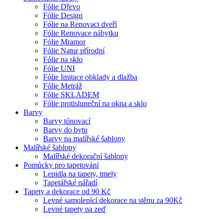
Fólie Dřevo
Fólie Design
Fólie na Renovaci dveří
Fólie Renovace nábytku
Fólie Mramor
Fólie Natur přírodní
Fólie na sklo
Fólie UNI
Fólie Imitace obklady a dlažba
Fólie Metráž
Fólie SKLADEM
Fólie protisluneční na okna a sklo
Barvy
Barvy tónovací
Barvy do bytu
Barvy na malířské šablony
Malířské šablony
Malířské dekorační šablony
Pomůcky pro tapetování
Lepidla na tapety, tmely
Tapetářské nářadí
Tapety a dekorace od 90 Kč
Levné samolepící dekorace na stěnu za 90Kč
Levné tapety na zeď