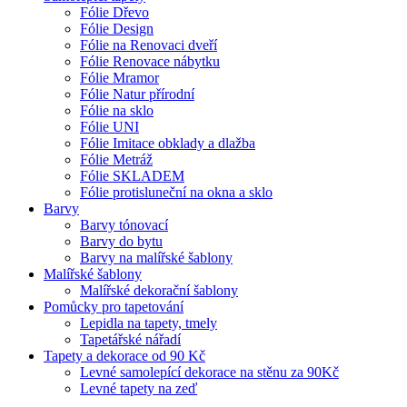
Fólie Dřevo
Fólie Design
Fólie na Renovaci dveří
Fólie Renovace nábytku
Fólie Mramor
Fólie Natur přírodní
Fólie na sklo
Fólie UNI
Fólie Imitace obklady a dlažba
Fólie Metráž
Fólie SKLADEM
Fólie protisluneční na okna a sklo
Barvy
Barvy tónovací
Barvy do bytu
Barvy na malířské šablony
Malířské šablony
Malířské dekorační šablony
Pomůcky pro tapetování
Lepidla na tapety, tmely
Tapetářské nářadí
Tapety a dekorace od 90 Kč
Levné samolepící dekorace na stěnu za 90Kč
Levné tapety na zeď