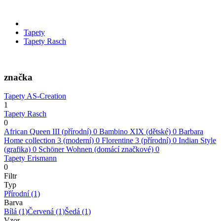
Tapety
Tapety Rasch
značka
Tapety AS-Creation
1
Tapety Rasch
0
African Queen III (přírodní)
0
Bambino XIX (dětské)
0
Barbara
Home collection 3 (moderní)
0
Florentine 3 (přírodní)
0
Indian Style
(grafika)
0
Schöner Wohnen (domácí značkové)
0
Tapety Erismann
0
Filtr
Typ
Přírodní
(1)
Barva
Bílá
(1)
Červená
(1)
Šedá
(1)
Vzor