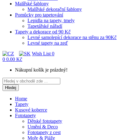
Malířské šablony
Malířské dekorační šablony
Pomůcky pro tapetování
Lepidla na tapety, tmely
Tapetářské nářadí
Tapety a dekorace od 90 Kč
Levné samolepící dekorace na stěnu za 90Kč
Levné tapety na zeď
Wish List
0
0
0.00 Kč
Nákupní košík je prázdný!
Hledej
Home
Tapety
Kusové koberce
Fototapety
Dětské fototapety
Umění & Deco
Fototapety z cest
Moře & Pláže