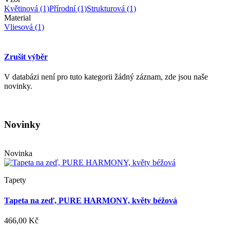
Květinová
(1)
Přírodní
(1)
Strukturová
(1)
Material
Vliesová
(1)
Zrušit výběr
V databázi není pro tuto kategorii žádný záznam, zde jsou naše
novinky.
Novinky
Novinka
Tapety
Tapeta na zeď, PURE HARMONY, květy béžová
466,00 Kč