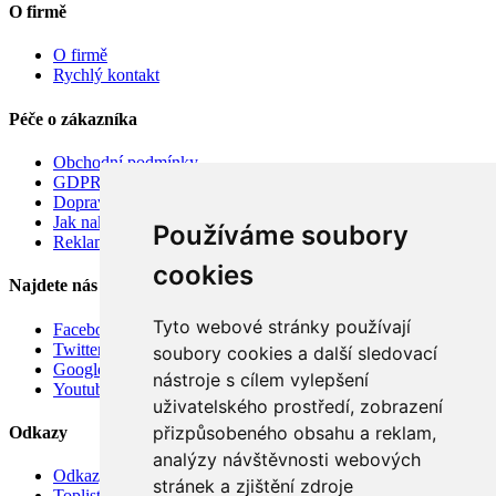
O firmě
O firmě
Rychlý kontakt
Péče o zákazníka
Obchodní podmínky
GDPR
Doprava
Jak nakupovat
Používáme soubory
Reklamace
cookies
Najdete nás
Tyto webové stránky používají
Facebook
Twitter
soubory cookies a další sledovací
Google
nástroje s cílem vylepšení
Youtube
uživatelského prostředí, zobrazení
přizpůsobeného obsahu a reklam,
Odkazy
analýzy návštěvnosti webových
Odkazy
stránek a zjištění zdroje
Toplist