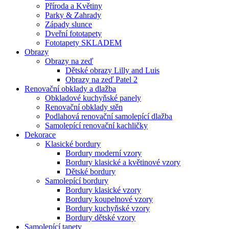
Příroda a Květiny
Parky & Zahrady
Západy slunce
Dveřní fototapety
Fototapety SKLADEM
Obrazy
Obrazy na zeď
Dětské obrazy Lilly and Luis
Obrazy na zeď Patel 2
Renovační obklady a dlažba
Obkladové kuchyňské panely
Renovační obklady stěn
Podlahová renovační samolepící dlažba
Samolepící renovační kachličky
Dekorace
Klasické bordury
Bordury moderní vzory
Bordury klasické a květinové vzory
Dětské bordury
Samolepící bordury
Bordury klasické vzory
Bordury koupelnové vzory
Bordury kuchyňské vzory
Bordury dětské vzory
Samolepící tapety