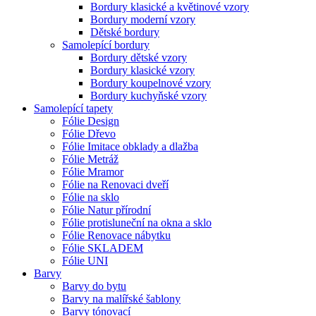
Bordury klasické a květinové vzory
Bordury moderní vzory
Dětské bordury
Samolepící bordury
Bordury dětské vzory
Bordury klasické vzory
Bordury koupelnové vzory
Bordury kuchyňské vzory
Samolepící tapety
Fólie Design
Fólie Dřevo
Fólie Imitace obklady a dlažba
Fólie Metráž
Fólie Mramor
Fólie na Renovaci dveří
Fólie na sklo
Fólie Natur přírodní
Fólie protisluneční na okna a sklo
Fólie Renovace nábytku
Fólie SKLADEM
Fólie UNI
Barvy
Barvy do bytu
Barvy na malířské šablony
Barvy tónovací