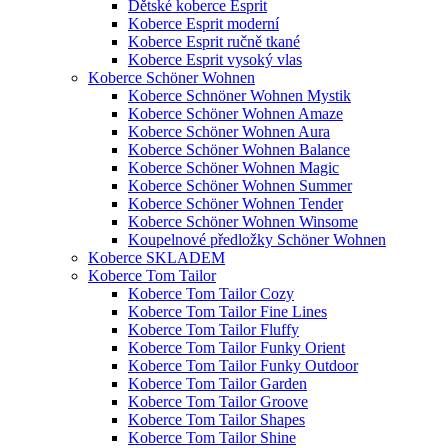
Dětské koberce Esprit
Koberce Esprit moderní
Koberce Esprit ručně tkané
Koberce Esprit vysoký vlas
Koberce Schöner Wohnen
Koberce Schnöner Wohnen Mystik
Koberce Schöner Wohnen Amaze
Koberce Schöner Wohnen Aura
Koberce Schöner Wohnen Balance
Koberce Schöner Wohnen Magic
Koberce Schöner Wohnen Summer
Koberce Schöner Wohnen Tender
Koberce Schöner Wohnen Winsome
Koupelnové předložky Schöner Wohnen
Koberce SKLADEM
Koberce Tom Tailor
Koberce Tom Tailor Cozy
Koberce Tom Tailor Fine Lines
Koberce Tom Tailor Fluffy
Koberce Tom Tailor Funky Orient
Koberce Tom Tailor Funky Outdoor
Koberce Tom Tailor Garden
Koberce Tom Tailor Groove
Koberce Tom Tailor Shapes
Koberce Tom Tailor Shine