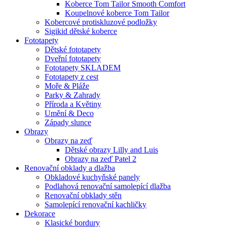
Koberce Tom Tailor Smooth Comfort
Koupelnové koberce Tom Tailor
Kobercové protiskluzové podložky
Sigikid dětské koberce
Fototapety
Dětské fototapety
Dveřní fototapety
Fototapety SKLADEM
Fototapety z cest
Moře & Pláže
Parky & Zahrady
Příroda a Květiny
Umění & Deco
Západy slunce
Obrazy
Obrazy na zeď
Dětské obrazy Lilly and Luis
Obrazy na zeď Patel 2
Renovační obklady a dlažba
Obkladové kuchyňské panely
Podlahová renovační samolepící dlažba
Renovační obklady stěn
Samolepící renovační kachličky
Dekorace
Klasické bordury