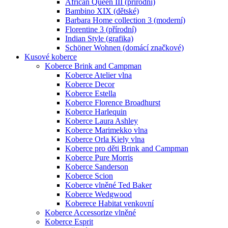
African Queen III (přírodní)
Bambino XIX (dětské)
Barbara Home collection 3 (moderní)
Florentine 3 (přírodní)
Indian Style (grafika)
Schöner Wohnen (domácí značkové)
Kusové koberce
Koberce Brink and Campman
Koberce Atelier vlna
Koberce Decor
Koberce Estella
Koberce Florence Broadhurst
Koberce Harlequin
Koberce Laura Ashley
Koberce Marimekko vlna
Koberce Orla Kiely vlna
Koberce pro děti Brink and Campman
Koberce Pure Morris
Koberce Sanderson
Koberce Scion
Koberce vlněné Ted Baker
Koberce Wedgwood
Koberece Habitat venkovní
Koberce Accessorize vlněné
Koberce Esprit