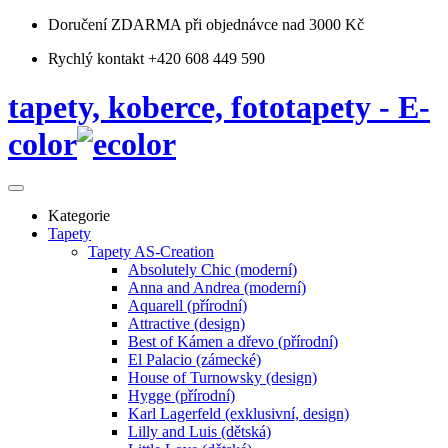
Doručení ZDARMA
při objednávce nad 3000 Kč
Rychlý kontakt +420 608 449 590
tapety, koberce, fototapety - E-
color
Kategorie
Tapety
Tapety AS-Creation
Absolutely Chic (moderní)
Anna and Andrea (moderní)
Aquarell (přírodní)
Attractive (design)
Best of Kámen a dřevo (přírodní)
El Palacio (zámecké)
House of Turnowsky (design)
Hygge (přírodní)
Karl Lagerfeld (exklusivní, design)
Lilly and Luis (dětská)