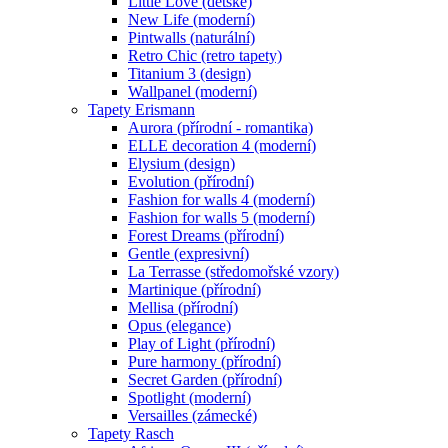
Little Love (dětské)
New Life (moderní)
Pintwalls (naturální)
Retro Chic (retro tapety)
Titanium 3 (design)
Wallpanel (moderní)
Tapety Erismann
Aurora (přírodní - romantika)
ELLE decoration 4 (moderní)
Elysium (design)
Evolution (přírodní)
Fashion for walls 4 (moderní)
Fashion for walls 5 (moderní)
Forest Dreams (přírodní)
Gentle (expresivní)
La Terrasse (středomořské vzory)
Martinique (přírodní)
Mellisa (přírodní)
Opus (elegance)
Play of Light (přírodní)
Pure harmony (přírodní)
Secret Garden (přírodní)
Spotlight (moderní)
Versailles (zámecké)
Tapety Rasch