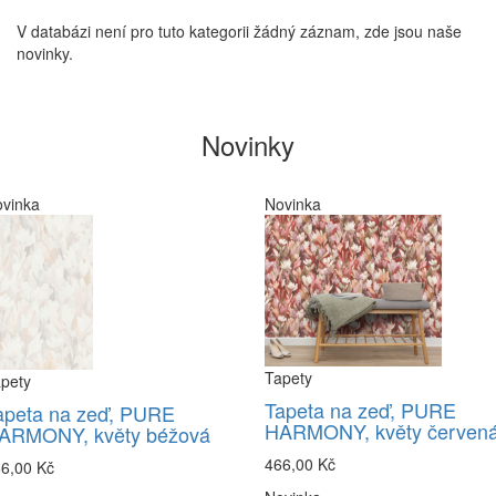
V databázi není pro tuto kategorii žádný záznam, zde jsou naše
novinky.
Novinky
vinka
Novinka
Tapety
pety
Tapeta na zeď, PURE
apeta na zeď, PURE
HARMONY, květy červen
ARMONY, květy béžová
466,00 Kč
6,00 Kč