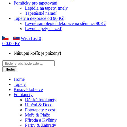
Pomůcky pro tapetování
Lepidla na tapety, tmely
Tapetářské nářadí
Tapety a dekorace od 90 Kč
Levné samolepící dekorace na stěnu za 90Kč
Levné tapety na zeď
Wish List
0
0
0.00 Kč
Nákupní košík je prázdný!
Hledej
Home
Tapety
Kusové koberce
Fototapety
Dětské fototapety
Umění & Deco
Fototapety z cest
Moře & Pláže
Příroda a Květiny
Parky & Zahrady