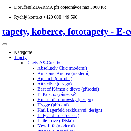
Doručení ZDARMA
při objednávce nad 3000 Kč
Rychlý kontakt +420 608 449 590
tapety, koberce, fototapety - E-c
Kategorie
Tapety
Tapety AS-Creation
Absolutely Chic (moderní)
Anna and Andrea (moderní)
Aquarell (přírodní)
Attractive (design)
Best of Kámen a dřevo (přírodní)
El Palacio (zámecké)
House of Turnowsky (design)
Hygge (přírodní)
Karl Lagerfeld (exklusivní, design)
Lilly and Luis (dětská)
Little Love (dětské)
New Life (moderní)