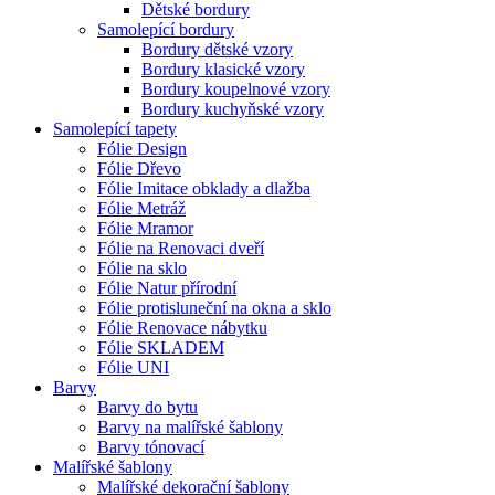
Dětské bordury
Samolepící bordury
Bordury dětské vzory
Bordury klasické vzory
Bordury koupelnové vzory
Bordury kuchyňské vzory
Samolepící tapety
Fólie Design
Fólie Dřevo
Fólie Imitace obklady a dlažba
Fólie Metráž
Fólie Mramor
Fólie na Renovaci dveří
Fólie na sklo
Fólie Natur přírodní
Fólie protisluneční na okna a sklo
Fólie Renovace nábytku
Fólie SKLADEM
Fólie UNI
Barvy
Barvy do bytu
Barvy na malířské šablony
Barvy tónovací
Malířské šablony
Malířské dekorační šablony