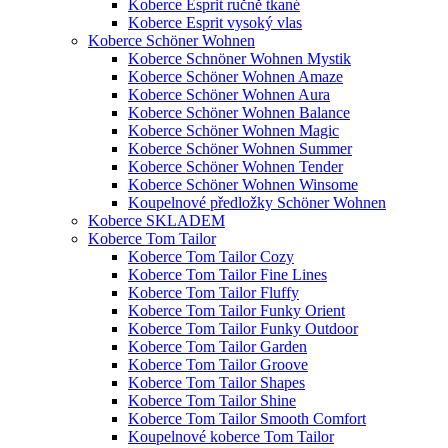
Koberce Esprit ručně tkané
Koberce Esprit vysoký vlas
Koberce Schöner Wohnen
Koberce Schnöner Wohnen Mystik
Koberce Schöner Wohnen Amaze
Koberce Schöner Wohnen Aura
Koberce Schöner Wohnen Balance
Koberce Schöner Wohnen Magic
Koberce Schöner Wohnen Summer
Koberce Schöner Wohnen Tender
Koberce Schöner Wohnen Winsome
Koupelnové předložky Schöner Wohnen
Koberce SKLADEM
Koberce Tom Tailor
Koberce Tom Tailor Cozy
Koberce Tom Tailor Fine Lines
Koberce Tom Tailor Fluffy
Koberce Tom Tailor Funky Orient
Koberce Tom Tailor Funky Outdoor
Koberce Tom Tailor Garden
Koberce Tom Tailor Groove
Koberce Tom Tailor Shapes
Koberce Tom Tailor Shine
Koberce Tom Tailor Smooth Comfort
Koupelnové koberce Tom Tailor