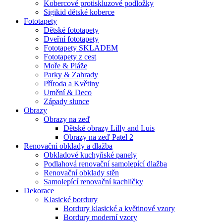
Kobercové protiskluzové podložky
Sigikid dětské koberce
Fototapety
Dětské fototapety
Dveřní fototapety
Fototapety SKLADEM
Fototapety z cest
Moře & Pláže
Parky & Zahrady
Příroda a Květiny
Umění & Deco
Západy slunce
Obrazy
Obrazy na zeď
Dětské obrazy Lilly and Luis
Obrazy na zeď Patel 2
Renovační obklady a dlažba
Obkladové kuchyňské panely
Podlahová renovační samolepící dlažba
Renovační obklady stěn
Samolepící renovační kachličky
Dekorace
Klasické bordury
Bordury klasické a květinové vzory
Bordury moderní vzory