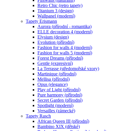
Pintwalls (naturální)
Retro Chic (retro tapety)
Titanium 3 (design)
Wallpanel (moderní)
Tapety Erismann
Aurora (přírodní - romantika)
ELLE decoration 4 (moderní)
Elysium (design)
Evolution (přírodní)
Fashion for walls 4 (moderní)
Fashion for walls 5 (moderní)
Forest Dreams (přírodní)
Gentle (expresivní)
La Terrasse (středomořské vzory)
Martinique (přírodní)
Mellisa (přírodní)
Opus (elegance)
Play of Light (přírodní)
Pure harmony (přírodní)
Secret Garden (přírodní)
Spotlight (moderní)
Versailles (zámecké)
Tapety Rasch
African Queen III (přírodní)
Bambino XIX (dětské)