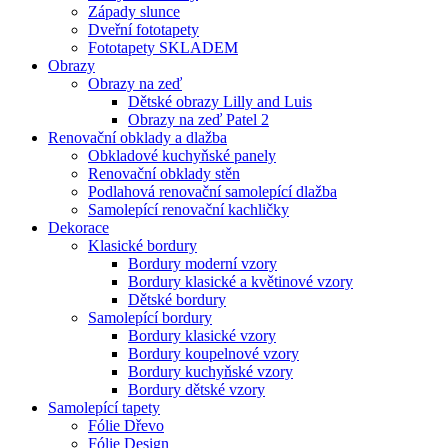
Západy slunce
Dveřní fototapety
Fototapety SKLADEM
Obrazy
Obrazy na zeď
Dětské obrazy Lilly and Luis
Obrazy na zeď Patel 2
Renovační obklady a dlažba
Obkladové kuchyňské panely
Renovační obklady stěn
Podlahová renovační samolepící dlažba
Samolepící renovační kachličky
Dekorace
Klasické bordury
Bordury moderní vzory
Bordury klasické a květinové vzory
Dětské bordury
Samolepící bordury
Bordury klasické vzory
Bordury koupelnové vzory
Bordury kuchyňské vzory
Bordury dětské vzory
Samolepící tapety
Fólie Dřevo
Fólie Design