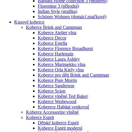
Barbara Home collection 3 (moderní)
Florentine 3 (přírodní)
Indian Style (grafika)
Schöner Wohnen (domácí značkové)
Kusové koberce
Koberce Brink and Campman
Koberce Atelier vlna
Koberce Decor
Koberce Estella
Koberce Florence Broadhurst
Koberce Harlequin
Koberce Laura Ashley
Koberce Marimekko vlna
Koberce Orla Kiely vlna
Koberce pro děti Brink and Campman
Koberce Pure Morris
Koberce Sanderson
Koberce Scion
Koberce vlněné Ted Baker
Koberce Wedgwood
Koberece Habitat venkovní
Koberce Accessorize vlněné
Koberce Esprit
Dětské koberce Esprit
Koberce Esprit moderní