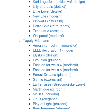
Karl Lagerfeld (exklusivní, design)
Lilly and Luis (dětská)
Little Love (dětské)
New Life (moderní)
Pintwalls (naturální)
Retro Chic (retro tapety)
Titanium 3 (design)
Wallpanel (moderní)
Tapety Erismann
Aurora (přírodní - romantika)
ELLE decoration 4 (moderní)
Elysium (design)
Evolution (přírodní)
Fashion for walls 4 (moderní)
Fashion for walls 5 (moderní)
Forest Dreams (přírodní)
Gentle (expresivní)
La Terrasse (středomořské vzory)
Martinique (přírodní)
Mellisa (přírodní)
Opus (elegance)
Play of Light (přírodní)
Pure harmony (přírodní)