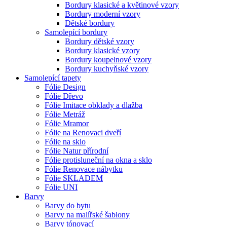
Bordury klasické a květinové vzory
Bordury moderní vzory
Dětské bordury
Samolepící bordury
Bordury dětské vzory
Bordury klasické vzory
Bordury koupelnové vzory
Bordury kuchyňské vzory
Samolepící tapety
Fólie Design
Fólie Dřevo
Fólie Imitace obklady a dlažba
Fólie Metráž
Fólie Mramor
Fólie na Renovaci dveří
Fólie na sklo
Fólie Natur přírodní
Fólie protisluneční na okna a sklo
Fólie Renovace nábytku
Fólie SKLADEM
Fólie UNI
Barvy
Barvy do bytu
Barvy na malířské šablony
Barvy tónovací