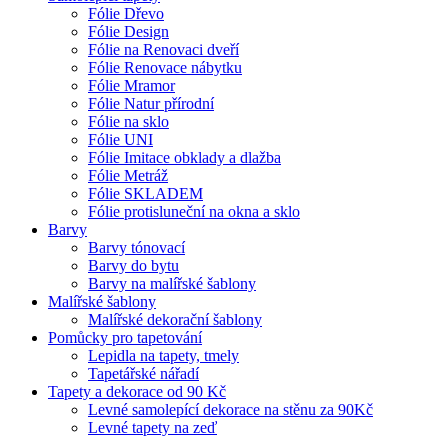
Fólie Dřevo
Fólie Design
Fólie na Renovaci dveří
Fólie Renovace nábytku
Fólie Mramor
Fólie Natur přírodní
Fólie na sklo
Fólie UNI
Fólie Imitace obklady a dlažba
Fólie Metráž
Fólie SKLADEM
Fólie protisluneční na okna a sklo
Barvy
Barvy tónovací
Barvy do bytu
Barvy na malířské šablony
Malířské šablony
Malířské dekorační šablony
Pomůcky pro tapetování
Lepidla na tapety, tmely
Tapetářské nářadí
Tapety a dekorace od 90 Kč
Levné samolepící dekorace na stěnu za 90Kč
Levné tapety na zeď