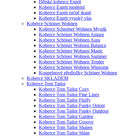
Dětské koberce Esprit
Koberce Esprit moderní
Koberce Esprit ručně tkané
Koberce Esprit vysoký vlas
Koberce Schöner Wohnen
Koberce Schnöner Wohnen Mystik
Koberce Schöner Wohnen Amaze
Koberce Schöner Wohnen Aura
Koberce Schöner Wohnen Balance
Koberce Schöner Wohnen Magic
Koberce Schöner Wohnen Summer
Koberce Schöner Wohnen Tender
Koberce Schöner Wohnen Winsome
Koupelnové předložky Schöner Wohnen
Koberce SKLADEM
Koberce Tom Tailor
Koberce Tom Tailor Cozy
Koberce Tom Tailor Fine Lines
Koberce Tom Tailor Fluffy
Koberce Tom Tailor Funky Orient
Koberce Tom Tailor Funky Outdoor
Koberce Tom Tailor Garden
Koberce Tom Tailor Groove
Koberce Tom Tailor Shapes
Koberce Tom Tailor Shine