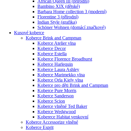
African Queen III (přírodní)
Bambino XIX (dětské)
Barbara Home collection 3 (moderní)
Florentine 3 (přírodní)
Indian Style (grafika)
Schöner Wohnen (domácí značkové)
Kusové koberce
Koberce Brink and Campman
Koberce Atelier vlna
Koberce Decor
Koberce Estella
Koberce Florence Broadhurst
Koberce Harlequin
Koberce Laura Ashley
Koberce Marimekko vlna
Koberce Orla Kiely vlna
Koberce pro děti Brink and Campman
Koberce Pure Morris
Koberce Sanderson
Koberce Scion
Koberce vlněné Ted Baker
Koberce Wedgwood
Koberece Habitat venkovní
Koberce Accessorize vlněné
Koberce Esprit