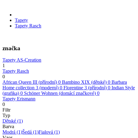
Tapety
Tapety Rasch
značka
Tapety AS-Creation
1
Tapety Rasch
0
African Queen III (přírodní)
0
Bambino XIX (dětské)
0
Barbara
Home collection 3 (moderní)
0
Florentine 3 (přírodní)
0
Indian Style
(grafika)
0
Schöner Wohnen (domácí značkové)
0
Tapety Erismann
0
Filtr
Typ
Dětské
(1)
Barva
Modrá
(1)
Šedá
(1)
Fialová
(1)
Vzor