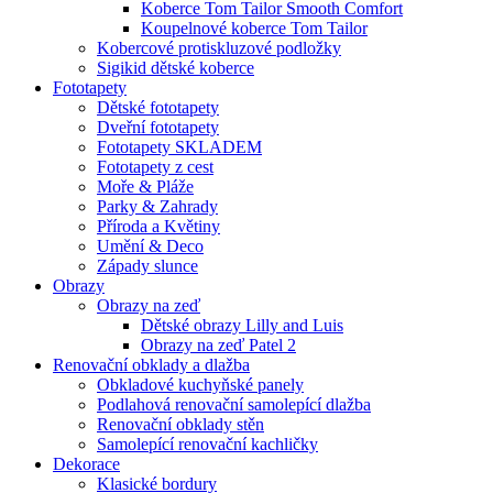
Koberce Tom Tailor Smooth Comfort
Koupelnové koberce Tom Tailor
Kobercové protiskluzové podložky
Sigikid dětské koberce
Fototapety
Dětské fototapety
Dveřní fototapety
Fototapety SKLADEM
Fototapety z cest
Moře & Pláže
Parky & Zahrady
Příroda a Květiny
Umění & Deco
Západy slunce
Obrazy
Obrazy na zeď
Dětské obrazy Lilly and Luis
Obrazy na zeď Patel 2
Renovační obklady a dlažba
Obkladové kuchyňské panely
Podlahová renovační samolepící dlažba
Renovační obklady stěn
Samolepící renovační kachličky
Dekorace
Klasické bordury