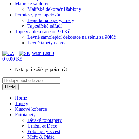
Malířské šablony
Malířské dekorační šablony
Pomůcky pro tapetování
Lepidla na tapety, tmely
Tapetářské nářadí
Tapety a dekorace od 90 Kč
Levné samolepící dekorace na stěnu za 90Kč
Levné tapety na zeď
Wish List
0
0
0.00 Kč
Nákupní košík je prázdný!
Hledej
Home
Tapety
Kusové koberce
Fototapety
Dětské fototapety
Umění & Deco
Fototapety z cest
Moře & Pláže