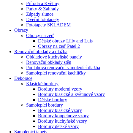
Příroda a Květiny
Parky & Zahrady
Západy slunce
Dveřní fototapety
Fototapety SKLADEM
Obrazy
Obrazy na zeď
Dětské obrazy Lilly and Luis
Obrazy na zeď Patel 2
Renovační obklady a dlažba
Obkladové kuchyňské panely
Renovační obklady stěn
Podlahová renovační samolepící dlažba
Samolepící renovační kachličky
Dekorace
Klasické bordury
Bordury moderní vzory
Bordury klasické a květinové vzory
Dětské bordury
Samolepící bordury
Bordury klasické vzory
Bordury koupelnové vzory
Bordury kuchyňské vzory
Bordury dětské vzory
Samolepící tapety