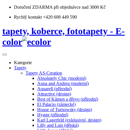
Doručení ZDARMA
při objednávce nad 3000 Kč
Rychlý kontakt +420 608 449 590
tapety, koberce, fototapety - E-
color
Kategorie
Tapety
Tapety AS-Creation
Absolutely Chic (moderní)
Anna and Andrea (moderní)
Aquarell (přírodní)
Attractive (design)
Best of Kámen a dřevo (přírodní)
El Palacio (zámecké)
House of Turnowsky (design)
Hygge (přírodní)
Karl Lagerfeld (exklusivní, design)
Lilly and Luis (dětská)