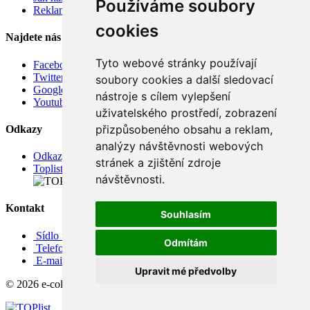
Používáme soubory
Reklamace
cookies
Najdete nás
Tyto webové stránky používají
Facebook
Twitter
soubory cookies a další sledovací
Google
nástroje s cílem vylepšení
Youtube
uživatelského prostředí, zobrazení
přizpůsobeného obsahu a reklam,
Odkazy
analýzy návštěvnosti webových
Odkazy
stránek a zjištění zdroje
Toplist
návštěvnosti.
Kontakt
Souhlasím
Sídlo firmy: Boženy Němcové 739/1, Svitavy 568 02, CZ
Odmítám
Telefon: +420 608 449 590
E-mail: info@e-color.cz
Upravit mé předvolby
© 2026 e-color.cz