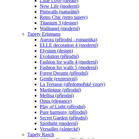
Little Love (dětské)
New Life (moderní)
Pintwalls (naturální)
Retro Chic (retro tapety)
Titanium 3 (design)
Wallpanel (moderní)
Tapety Erismann
Aurora (přírodní - romantika)
ELLE decoration 4 (moderní)
Elysium (design)
Evolution (přírodní)
Fashion for walls 4 (moderní)
Fashion for walls 5 (moderní)
Forest Dreams (přírodní)
Gentle (expresivní)
La Terrasse (středomořské vzory)
Martinique (přírodní)
Mellisa (přírodní)
Opus (elegance)
Play of Light (přírodní)
Pure harmony (přírodní)
Secret Garden (přírodní)
Spotlight (moderní)
Versailles (zámecké)
Tapety Rasch