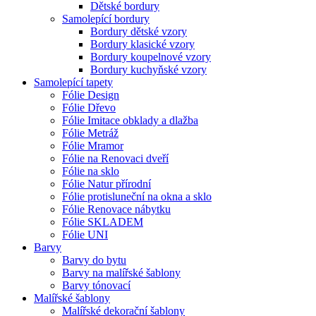
Dětské bordury
Samolepící bordury
Bordury dětské vzory
Bordury klasické vzory
Bordury koupelnové vzory
Bordury kuchyňské vzory
Samolepící tapety
Fólie Design
Fólie Dřevo
Fólie Imitace obklady a dlažba
Fólie Metráž
Fólie Mramor
Fólie na Renovaci dveří
Fólie na sklo
Fólie Natur přírodní
Fólie protisluneční na okna a sklo
Fólie Renovace nábytku
Fólie SKLADEM
Fólie UNI
Barvy
Barvy do bytu
Barvy na malířské šablony
Barvy tónovací
Malířské šablony
Malířské dekorační šablony