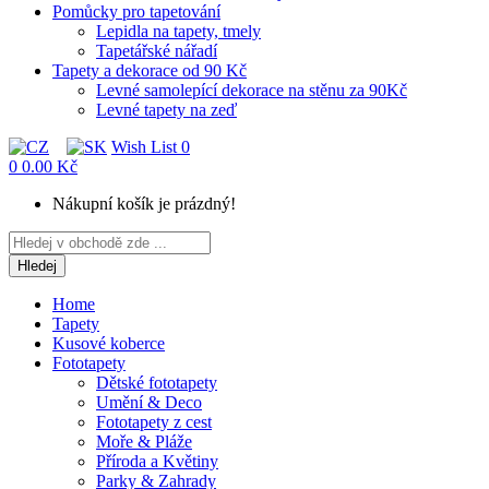
Pomůcky pro tapetování
Lepidla na tapety, tmely
Tapetářské nářadí
Tapety a dekorace od 90 Kč
Levné samolepící dekorace na stěnu za 90Kč
Levné tapety na zeď
Wish List
0
0
0.00 Kč
Nákupní košík je prázdný!
Hledej
Home
Tapety
Kusové koberce
Fototapety
Dětské fototapety
Umění & Deco
Fototapety z cest
Moře & Pláže
Příroda a Květiny
Parky & Zahrady