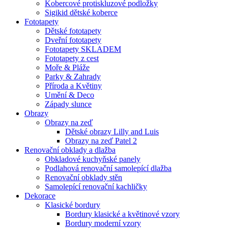
Kobercové protiskluzové podložky
Sigikid dětské koberce
Fototapety
Dětské fototapety
Dveřní fototapety
Fototapety SKLADEM
Fototapety z cest
Moře & Pláže
Parky & Zahrady
Příroda a Květiny
Umění & Deco
Západy slunce
Obrazy
Obrazy na zeď
Dětské obrazy Lilly and Luis
Obrazy na zeď Patel 2
Renovační obklady a dlažba
Obkladové kuchyňské panely
Podlahová renovační samolepící dlažba
Renovační obklady stěn
Samolepící renovační kachličky
Dekorace
Klasické bordury
Bordury klasické a květinové vzory
Bordury moderní vzory