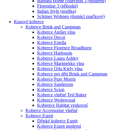
Barbara Home collection 3 (moderní)
Florentine 3 (přírodní)
Indian Style (grafika)
Schöner Wohnen (domácí značkové)
Kusové koberce
Koberce Brink and Campman
Koberce Atelier vlna
Koberce Decor
Koberce Estella
Koberce Florence Broadhurst
Koberce Harlequin
Koberce Laura Ashley
Koberce Marimekko vlna
Koberce Orla Kiely vlna
Koberce pro děti Brink and Campman
Koberce Pure Morris
Koberce Sanderson
Koberce Scion
Koberce vlněné Ted Baker
Koberce Wedgwood
Koberece Habitat venkovní
Koberce Accessorize vlněné
Koberce Esprit
Dětské koberce Esprit
Koberce Esprit moderní