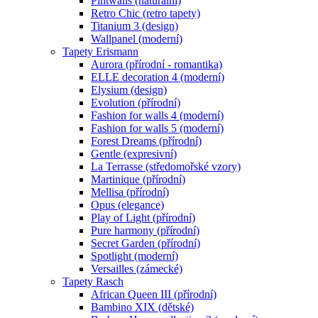
Pintwalls (naturální)
Retro Chic (retro tapety)
Titanium 3 (design)
Wallpanel (moderní)
Tapety Erismann
Aurora (přírodní - romantika)
ELLE decoration 4 (moderní)
Elysium (design)
Evolution (přírodní)
Fashion for walls 4 (moderní)
Fashion for walls 5 (moderní)
Forest Dreams (přírodní)
Gentle (expresivní)
La Terrasse (středomořské vzory)
Martinique (přírodní)
Mellisa (přírodní)
Opus (elegance)
Play of Light (přírodní)
Pure harmony (přírodní)
Secret Garden (přírodní)
Spotlight (moderní)
Versailles (zámecké)
Tapety Rasch
African Queen III (přírodní)
Bambino XIX (dětské)