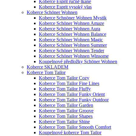
Koberce Esprit ručně tkané
Koberce Esprit vysoký vlas
Koberce Schöner Wohnen
Koberce Schnöner Wohnen Mystik
Koberce Schöner Wohnen Amaze
Koberce Schöner Wohnen Aura
Koberce Schöner Wohnen Balance
Koberce Schöner Wohnen Magic
Koberce Schöner Wohnen Summer
Koberce Schöner Wohnen Tender
Koberce Schöner Wohnen Winsome
Koupelnové předložky Schöner Wohnen
Koberce SKLADEM
Koberce Tom Tailor
Koberce Tom Tailor Cozy
Koberce Tom Tailor Fine Lines
Koberce Tom Tailor Fluffy
Koberce Tom Tailor Funky Orient
Koberce Tom Tailor Funky Outdoor
Koberce Tom Tailor Garden
Koberce Tom Tailor Groove
Koberce Tom Tailor Shapes
Koberce Tom Tailor Shine
Koberce Tom Tailor Smooth Comfort
Koupelnové koberce Tom Tailor