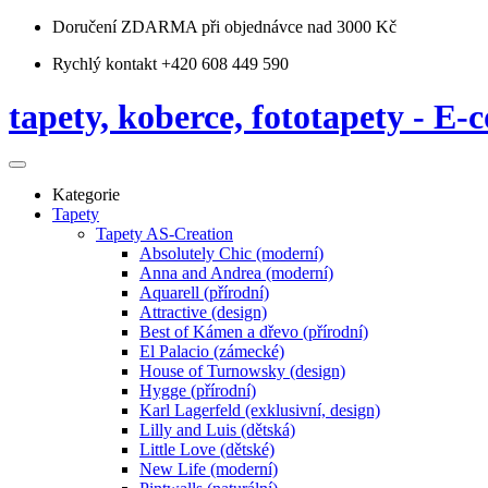
Doručení ZDARMA
při objednávce nad 3000 Kč
Rychlý kontakt +420 608 449 590
tapety, koberce, fototapety - E-c
Kategorie
Tapety
Tapety AS-Creation
Absolutely Chic (moderní)
Anna and Andrea (moderní)
Aquarell (přírodní)
Attractive (design)
Best of Kámen a dřevo (přírodní)
El Palacio (zámecké)
House of Turnowsky (design)
Hygge (přírodní)
Karl Lagerfeld (exklusivní, design)
Lilly and Luis (dětská)
Little Love (dětské)
New Life (moderní)