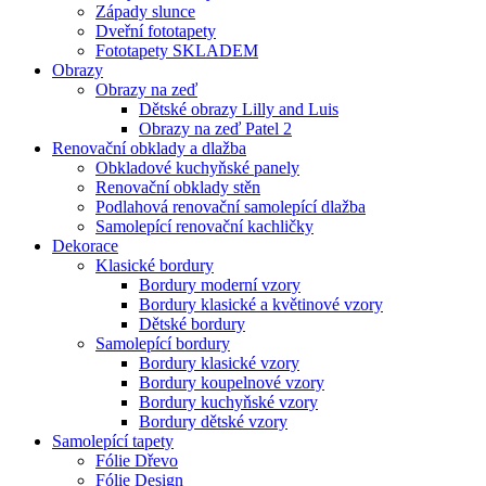
Západy slunce
Dveřní fototapety
Fototapety SKLADEM
Obrazy
Obrazy na zeď
Dětské obrazy Lilly and Luis
Obrazy na zeď Patel 2
Renovační obklady a dlažba
Obkladové kuchyňské panely
Renovační obklady stěn
Podlahová renovační samolepící dlažba
Samolepící renovační kachličky
Dekorace
Klasické bordury
Bordury moderní vzory
Bordury klasické a květinové vzory
Dětské bordury
Samolepící bordury
Bordury klasické vzory
Bordury koupelnové vzory
Bordury kuchyňské vzory
Bordury dětské vzory
Samolepící tapety
Fólie Dřevo
Fólie Design