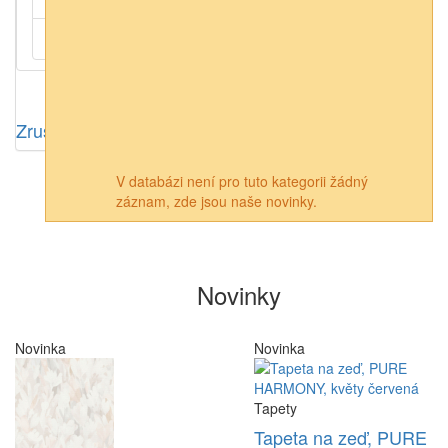
Vliesová
(10)
Zrušit výběr
V databázi není pro tuto kategorii žádný
záznam, zde jsou naše novinky.
Novinky
Novinka
Novinka
Tapety
Tapeta na zeď, PURE