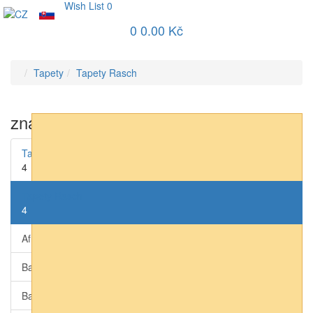
Wish List
0
0
0.00 Kč
Tapety
Tapety Rasch
značka
Tapety AS-Creation
4
Tapety Rasch
4
African Queen III (přírodní)
0
Bambino XIX (dětské)
0
Barbara Home collection 3 (moderní)
1