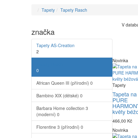
Tapety
Tapety Rasch
V databá
značka
Tapety AS-Creation
2
Novinka
Tapety Rasch
0
African Queen III (přírodní)
0
Tapety
Tapeta na
Bambino XIX (dětské)
0
PURE
HARMONY
Barbara Home collection 3
květy béž
(moderní)
0
466,00 Kč
Florentine 3 (přírodní)
0
Novinka