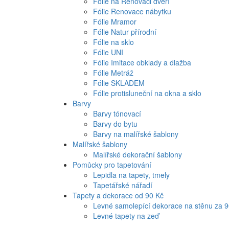
Fólie na Renovaci dveří
Fólie Renovace nábytku
Fólie Mramor
Fólie Natur přírodní
Fólie na sklo
Fólie UNI
Fólie Imitace obklady a dlažba
Fólie Metráž
Fólie SKLADEM
Fólie protisluneční na okna a sklo
Barvy
Barvy tónovací
Barvy do bytu
Barvy na malířské šablony
Malířské šablony
Malířské dekorační šablony
Pomůcky pro tapetování
Lepidla na tapety, tmely
Tapetářské nářadí
Tapety a dekorace od 90 Kč
Levné samolepící dekorace na stěnu za 
Levné tapety na zeď