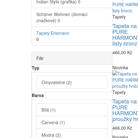
Indian Style (grafika)
0
Schöner Wohnen (domácí
Tapety
značkové)
0
Tapeta na
PURE
Tapety Erismann
HARMONY
0
listy bronz
466,00 Kč
Filtr
Novinka
Typ
Omyvatelné
(2)
Tapety
Barva
Tapeta na
PURE
Bílá
(1)
HARMONY
proužky h
Červená
(1)
466,00 Kč
Modrá
(2)
Novinka