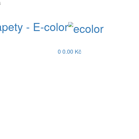
č
apety - E-color
0
0.00 Kč