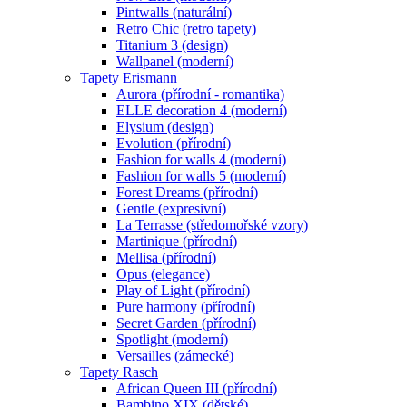
Pintwalls (naturální)
Retro Chic (retro tapety)
Titanium 3 (design)
Wallpanel (moderní)
Tapety Erismann
Aurora (přírodní - romantika)
ELLE decoration 4 (moderní)
Elysium (design)
Evolution (přírodní)
Fashion for walls 4 (moderní)
Fashion for walls 5 (moderní)
Forest Dreams (přírodní)
Gentle (expresivní)
La Terrasse (středomořské vzory)
Martinique (přírodní)
Mellisa (přírodní)
Opus (elegance)
Play of Light (přírodní)
Pure harmony (přírodní)
Secret Garden (přírodní)
Spotlight (moderní)
Versailles (zámecké)
Tapety Rasch
African Queen III (přírodní)
Bambino XIX (dětské)