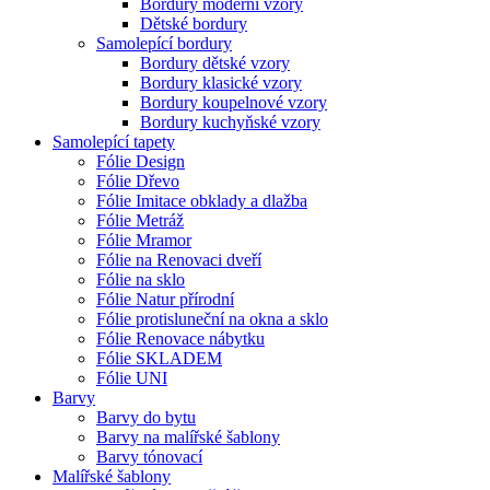
Bordury moderní vzory
Dětské bordury
Samolepící bordury
Bordury dětské vzory
Bordury klasické vzory
Bordury koupelnové vzory
Bordury kuchyňské vzory
Samolepící tapety
Fólie Design
Fólie Dřevo
Fólie Imitace obklady a dlažba
Fólie Metráž
Fólie Mramor
Fólie na Renovaci dveří
Fólie na sklo
Fólie Natur přírodní
Fólie protisluneční na okna a sklo
Fólie Renovace nábytku
Fólie SKLADEM
Fólie UNI
Barvy
Barvy do bytu
Barvy na malířské šablony
Barvy tónovací
Malířské šablony