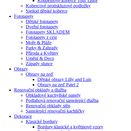
Koupelnové koberce Tom Tailor
Kobercové protiskluzové podložky
Sigikid dětské koberce
Fototapety
Dětské fototapety
Dveřní fototapety
Fototapety SKLADEM
Fototapety z cest
Moře & Pláže
Parky & Zahrady
Příroda a Květiny
Umění & Deco
Západy slunce
Obrazy
Obrazy na zeď
Dětské obrazy Lilly and Luis
Obrazy na zeď Patel 2
Renovační obklady a dlažba
Obkladové kuchyňské panely
Podlahová renovační samolepící dlažba
Renovační obklady stěn
Samolepící renovační kachličky
Dekorace
Klasické bordury
Bordury klasické a květinové vzory