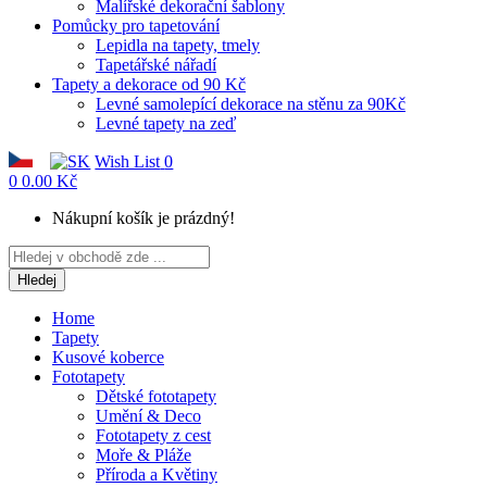
Malířské dekorační šablony
Pomůcky pro tapetování
Lepidla na tapety, tmely
Tapetářské nářadí
Tapety a dekorace od 90 Kč
Levné samolepící dekorace na stěnu za 90Kč
Levné tapety na zeď
Wish List
0
0
0.00 Kč
Nákupní košík je prázdný!
Hledej
Home
Tapety
Kusové koberce
Fototapety
Dětské fototapety
Umění & Deco
Fototapety z cest
Moře & Pláže
Příroda a Květiny