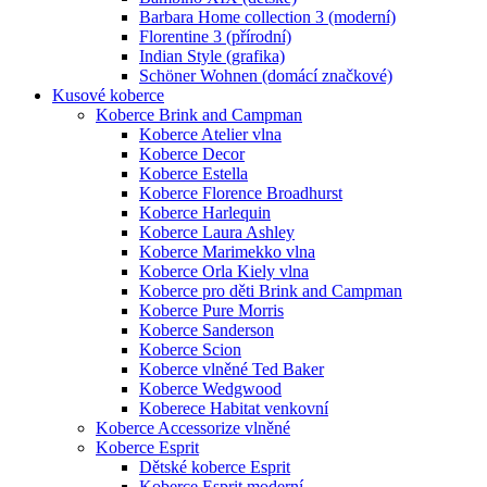
Barbara Home collection 3 (moderní)
Florentine 3 (přírodní)
Indian Style (grafika)
Schöner Wohnen (domácí značkové)
Kusové koberce
Koberce Brink and Campman
Koberce Atelier vlna
Koberce Decor
Koberce Estella
Koberce Florence Broadhurst
Koberce Harlequin
Koberce Laura Ashley
Koberce Marimekko vlna
Koberce Orla Kiely vlna
Koberce pro děti Brink and Campman
Koberce Pure Morris
Koberce Sanderson
Koberce Scion
Koberce vlněné Ted Baker
Koberce Wedgwood
Koberece Habitat venkovní
Koberce Accessorize vlněné
Koberce Esprit
Dětské koberce Esprit
Koberce Esprit moderní