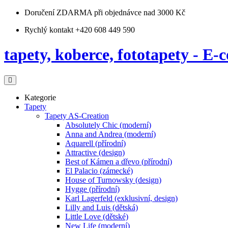
Doručení ZDARMA
při objednávce nad 3000 Kč
Rychlý kontakt +420 608 449 590
tapety, koberce, fototapety - E-c
Kategorie
Tapety
Tapety AS-Creation
Absolutely Chic (moderní)
Anna and Andrea (moderní)
Aquarell (přírodní)
Attractive (design)
Best of Kámen a dřevo (přírodní)
El Palacio (zámecké)
House of Turnowsky (design)
Hygge (přírodní)
Karl Lagerfeld (exklusivní, design)
Lilly and Luis (dětská)
Little Love (dětské)
New Life (moderní)