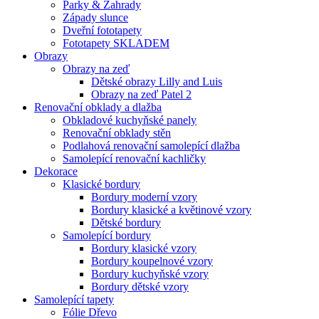
Parky & Zahrady
Západy slunce
Dveřní fototapety
Fototapety SKLADEM
Obrazy
Obrazy na zeď
Dětské obrazy Lilly and Luis
Obrazy na zeď Patel 2
Renovační obklady a dlažba
Obkladové kuchyňské panely
Renovační obklady stěn
Podlahová renovační samolepící dlažba
Samolepící renovační kachličky
Dekorace
Klasické bordury
Bordury moderní vzory
Bordury klasické a květinové vzory
Dětské bordury
Samolepící bordury
Bordury klasické vzory
Bordury koupelnové vzory
Bordury kuchyňské vzory
Bordury dětské vzory
Samolepící tapety
Fólie Dřevo