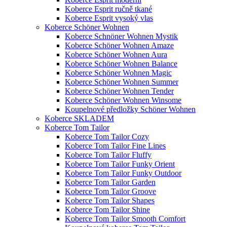
Koberce Esprit ručně tkané
Koberce Esprit vysoký vlas
Koberce Schöner Wohnen
Koberce Schnöner Wohnen Mystik
Koberce Schöner Wohnen Amaze
Koberce Schöner Wohnen Aura
Koberce Schöner Wohnen Balance
Koberce Schöner Wohnen Magic
Koberce Schöner Wohnen Summer
Koberce Schöner Wohnen Tender
Koberce Schöner Wohnen Winsome
Koupelnové předložky Schöner Wohnen
Koberce SKLADEM
Koberce Tom Tailor
Koberce Tom Tailor Cozy
Koberce Tom Tailor Fine Lines
Koberce Tom Tailor Fluffy
Koberce Tom Tailor Funky Orient
Koberce Tom Tailor Funky Outdoor
Koberce Tom Tailor Garden
Koberce Tom Tailor Groove
Koberce Tom Tailor Shapes
Koberce Tom Tailor Shine
Koberce Tom Tailor Smooth Comfort