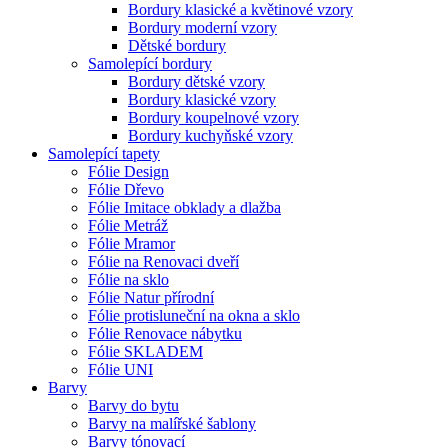
Bordury klasické a květinové vzory
Bordury moderní vzory
Dětské bordury
Samolepící bordury
Bordury dětské vzory
Bordury klasické vzory
Bordury koupelnové vzory
Bordury kuchyňské vzory
Samolepící tapety
Fólie Design
Fólie Dřevo
Fólie Imitace obklady a dlažba
Fólie Metráž
Fólie Mramor
Fólie na Renovaci dveří
Fólie na sklo
Fólie Natur přírodní
Fólie protisluneční na okna a sklo
Fólie Renovace nábytku
Fólie SKLADEM
Fólie UNI
Barvy
Barvy do bytu
Barvy na malířské šablony
Barvy tónovací