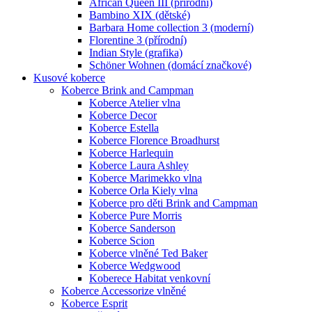
African Queen III (přírodní)
Bambino XIX (dětské)
Barbara Home collection 3 (moderní)
Florentine 3 (přírodní)
Indian Style (grafika)
Schöner Wohnen (domácí značkové)
Kusové koberce
Koberce Brink and Campman
Koberce Atelier vlna
Koberce Decor
Koberce Estella
Koberce Florence Broadhurst
Koberce Harlequin
Koberce Laura Ashley
Koberce Marimekko vlna
Koberce Orla Kiely vlna
Koberce pro děti Brink and Campman
Koberce Pure Morris
Koberce Sanderson
Koberce Scion
Koberce vlněné Ted Baker
Koberce Wedgwood
Koberece Habitat venkovní
Koberce Accessorize vlněné
Koberce Esprit