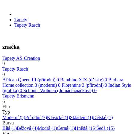
Tapety
Tapety Rasch
značka
Tapety AS-Creation
9
Tapety Rasch
0
African Queen III (přírodní)
0
Bambino XIX (dětské)
0
Barbara
Home collection 3 (moderní)
0
Florentine 3 (přírodní)
0
Indian Style
(grafika)
0
Schöner Wohnen (domácí značkové)
0
Tapety Erismann
6
Filtr
Typ
Moderní
(5)
Přírodní
(7)
Klasické
(1)
Skladem
(1)
Dětské
(1)
Barva
Bílá
(1)
Béžová
(4)
Modrá
(1)
Černá
(1)
Hnědá
(15)
Šedá
(15)
Vzor