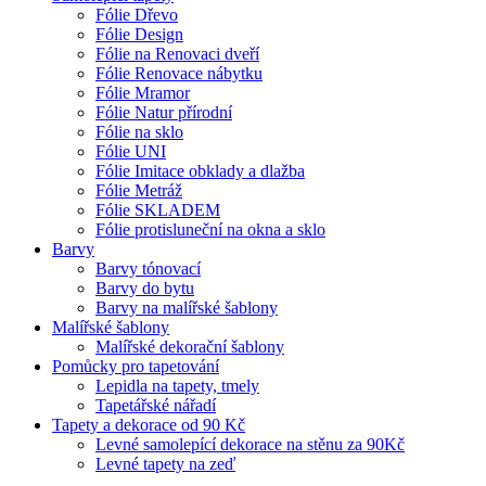
Fólie Dřevo
Fólie Design
Fólie na Renovaci dveří
Fólie Renovace nábytku
Fólie Mramor
Fólie Natur přírodní
Fólie na sklo
Fólie UNI
Fólie Imitace obklady a dlažba
Fólie Metráž
Fólie SKLADEM
Fólie protisluneční na okna a sklo
Barvy
Barvy tónovací
Barvy do bytu
Barvy na malířské šablony
Malířské šablony
Malířské dekorační šablony
Pomůcky pro tapetování
Lepidla na tapety, tmely
Tapetářské nářadí
Tapety a dekorace od 90 Kč
Levné samolepící dekorace na stěnu za 90Kč
Levné tapety na zeď