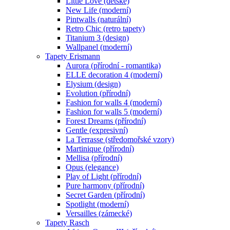
Little Love (dětské)
New Life (moderní)
Pintwalls (naturální)
Retro Chic (retro tapety)
Titanium 3 (design)
Wallpanel (moderní)
Tapety Erismann
Aurora (přírodní - romantika)
ELLE decoration 4 (moderní)
Elysium (design)
Evolution (přírodní)
Fashion for walls 4 (moderní)
Fashion for walls 5 (moderní)
Forest Dreams (přírodní)
Gentle (expresivní)
La Terrasse (středomořské vzory)
Martinique (přírodní)
Mellisa (přírodní)
Opus (elegance)
Play of Light (přírodní)
Pure harmony (přírodní)
Secret Garden (přírodní)
Spotlight (moderní)
Versailles (zámecké)
Tapety Rasch