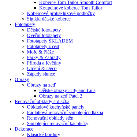
Koberce Tom Tailor Smooth Comfort
Koupelnové koberce Tom Tailor
Kobercové protiskluzové podložky
Sigikid dětské koberce
Fototapety
Dětské fototapety
Dveřní fototapety
Fototapety SKLADEM
Fototapety z cest
Moře & Pláže
Parky & Zahrady
Příroda a Květiny
Umění & Deco
Západy slunce
Obrazy
Obrazy na zeď
Dětské obrazy Lilly and Luis
Obrazy na zeď Patel 2
Renovační obklady a dlažba
Obkladové kuchyňské panely
Podlahová renovační samolepící dlažba
Renovační obklady stěn
Samolepící renovační kachličky
Dekorace
Klasické bordury