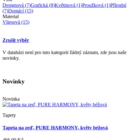
Designová
(7)
Grafická
(8)
Květinová
(1)
Proužková
(1)
Přírodní
(7)
Domácí
(15)
Material
Vliesová
(15)
Zrušit výběr
V databázi není pro tuto kategorii žádný záznam, zde jsou naše
novinky.
Novinky
Novinka
Tapety
Tapeta na zeď, PURE HARMONY, květy béžová
466,00 Kč