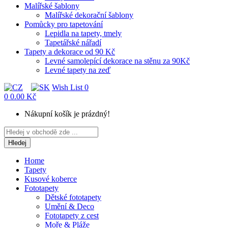
Malířské šablony
Malířské dekorační šablony
Pomůcky pro tapetování
Lepidla na tapety, tmely
Tapetářské nářadí
Tapety a dekorace od 90 Kč
Levné samolepící dekorace na stěnu za 90Kč
Levné tapety na zeď
Wish List
0
0
0.00 Kč
Nákupní košík je prázdný!
Hledej
Home
Tapety
Kusové koberce
Fototapety
Dětské fototapety
Umění & Deco
Fototapety z cest
Moře & Pláže