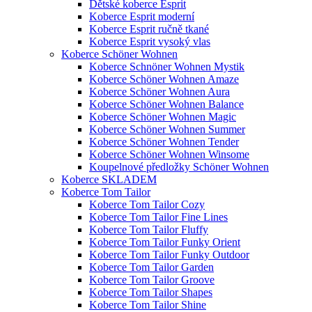
Dětské koberce Esprit
Koberce Esprit moderní
Koberce Esprit ručně tkané
Koberce Esprit vysoký vlas
Koberce Schöner Wohnen
Koberce Schnöner Wohnen Mystik
Koberce Schöner Wohnen Amaze
Koberce Schöner Wohnen Aura
Koberce Schöner Wohnen Balance
Koberce Schöner Wohnen Magic
Koberce Schöner Wohnen Summer
Koberce Schöner Wohnen Tender
Koberce Schöner Wohnen Winsome
Koupelnové předložky Schöner Wohnen
Koberce SKLADEM
Koberce Tom Tailor
Koberce Tom Tailor Cozy
Koberce Tom Tailor Fine Lines
Koberce Tom Tailor Fluffy
Koberce Tom Tailor Funky Orient
Koberce Tom Tailor Funky Outdoor
Koberce Tom Tailor Garden
Koberce Tom Tailor Groove
Koberce Tom Tailor Shapes
Koberce Tom Tailor Shine