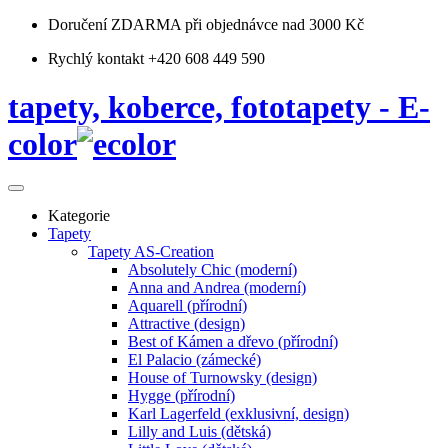
Doručení ZDARMA
při objednávce nad 3000 Kč
Rychlý kontakt +420 608 449 590
tapety, koberce, fototapety - E-
color
Kategorie
Tapety
Tapety AS-Creation
Absolutely Chic (moderní)
Anna and Andrea (moderní)
Aquarell (přírodní)
Attractive (design)
Best of Kámen a dřevo (přírodní)
El Palacio (zámecké)
House of Turnowsky (design)
Hygge (přírodní)
Karl Lagerfeld (exklusivní, design)
Lilly and Luis (dětská)