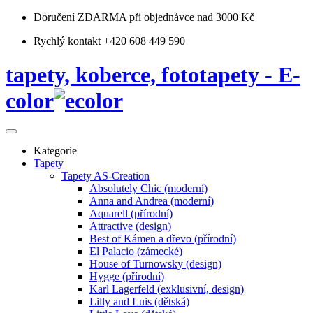
Doručení ZDARMA
při objednávce nad 3000 Kč
Rychlý kontakt +420 608 449 590
tapety, koberce, fototapety - E-
color
Kategorie
Tapety
Tapety AS-Creation
Absolutely Chic (moderní)
Anna and Andrea (moderní)
Aquarell (přírodní)
Attractive (design)
Best of Kámen a dřevo (přírodní)
El Palacio (zámecké)
House of Turnowsky (design)
Hygge (přírodní)
Karl Lagerfeld (exklusivní, design)
Lilly and Luis (dětská)