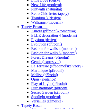
Little Love (dětské)
New Life (moderní)
Pintwalls (naturální)
Retro Chic (retro tapety)
Titanium 3 (design)
Wallpanel (moderní)
Tapety Erismann
Aurora (přírodní - romantika)
ELLE decoration 4 (moderní)
Elysium (design)
Evolution (přírodní)
Fashion for walls 4 (moderní)
Fashion for walls 5 (moderní)
Forest Dreams (přírodní)
Gentle (expresivní)
La Terrasse (středomořské vzory)
Martinique (přírodní)
Mellisa (přírodní)
Opus (elegance)
Play of Light (přírodní)
Pure harmony (přírodní)
Secret Garden (přírodní)
Spotlight (moderní)
Versailles (zámecké)
Tapety Rasch