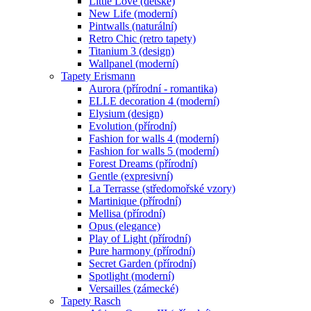
Little Love (dětské)
New Life (moderní)
Pintwalls (naturální)
Retro Chic (retro tapety)
Titanium 3 (design)
Wallpanel (moderní)
Tapety Erismann
Aurora (přírodní - romantika)
ELLE decoration 4 (moderní)
Elysium (design)
Evolution (přírodní)
Fashion for walls 4 (moderní)
Fashion for walls 5 (moderní)
Forest Dreams (přírodní)
Gentle (expresivní)
La Terrasse (středomořské vzory)
Martinique (přírodní)
Mellisa (přírodní)
Opus (elegance)
Play of Light (přírodní)
Pure harmony (přírodní)
Secret Garden (přírodní)
Spotlight (moderní)
Versailles (zámecké)
Tapety Rasch