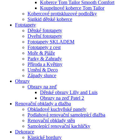
Koberce Tom Tailor Smooth Comfort
Koupelnové koberce Tom Tailor
Kobercové protiskluzové podložky
Sigikid dětské koberce
Fototapety
Dětské fototapety
Dveřní fototapety
Fototapety SKLADEM
Fototapety z cest
Moře & Pláže
Parky & Zahrady
Příroda a Květiny
Umění & Deco
Západy slunce
Obrazy
Obrazy na zeď
Dětské obrazy Lilly and Luis
Obrazy na zeď Patel 2
Renovační obklady a dlažba
Obkladové kuchyňské panely
Podlahová renovační samolepící dlažba
Renovační obklady stěn
Samolepící renovační kachličky
Dekorace
Klasické bordury