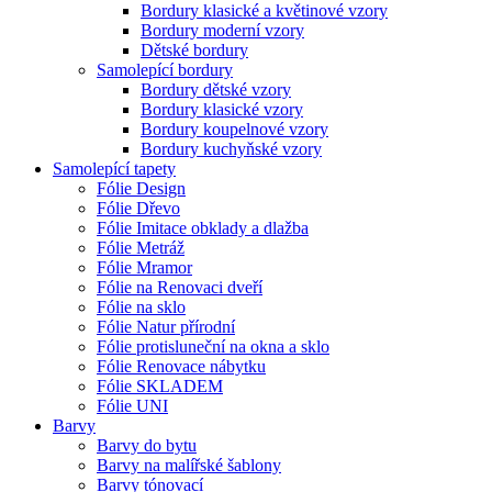
Bordury klasické a květinové vzory
Bordury moderní vzory
Dětské bordury
Samolepící bordury
Bordury dětské vzory
Bordury klasické vzory
Bordury koupelnové vzory
Bordury kuchyňské vzory
Samolepící tapety
Fólie Design
Fólie Dřevo
Fólie Imitace obklady a dlažba
Fólie Metráž
Fólie Mramor
Fólie na Renovaci dveří
Fólie na sklo
Fólie Natur přírodní
Fólie protisluneční na okna a sklo
Fólie Renovace nábytku
Fólie SKLADEM
Fólie UNI
Barvy
Barvy do bytu
Barvy na malířské šablony
Barvy tónovací