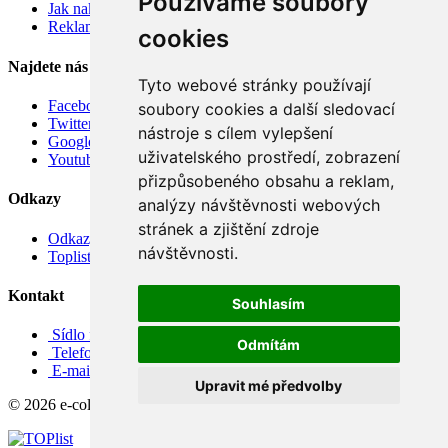
Používáme soubory
Jak nakupovat
Reklamace
cookies
Najdete nás
Tyto webové stránky používají
Facebook
soubory cookies a další sledovací
Twitter
nástroje s cílem vylepšení
Google
uživatelského prostředí, zobrazení
Youtube
přizpůsobeného obsahu a reklam,
Odkazy
analýzy návštěvnosti webových
stránek a zjištění zdroje
Odkazy
návštěvnosti.
Toplist
Kontakt
Souhlasím
Sídlo firmy: Boženy Němcové 739/1, Svitavy 568 02, CZ
Odmítám
Telefon: +420 608 449 590
E-mail: info@e-color.cz
Upravit mé předvolby
© 2026 e-color.cz