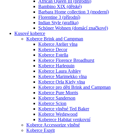
African Queen III (přírodní)
Bambino XIX (dětské)
Barbara Home collection 3 (moderní)
Florentine 3 (přírodní)
Indian Style (grafika)
Schöner Wohnen (domácí značkové)
Kusové koberce
Koberce Brink and Campman
Koberce Atelier vlna
Koberce Decor
Koberce Estella
Koberce Florence Broadhurst
Koberce Harlequin
Koberce Laura Ashley
Koberce Marimekko vlna
Koberce Orla Kiely vlna
Koberce pro děti Brink and Campman
Koberce Pure Morris
Koberce Sanderson
Koberce Scion
Koberce vlněné Ted Baker
Koberce Wedgwood
Koberece Habitat venkovní
Koberce Accessorize vlněné
Koberce Esprit