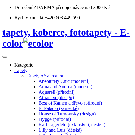
Doručení ZDARMA
při objednávce nad 3000 Kč
Rychlý kontakt +420 608 449 590
tapety, koberce, fototapety - E-
color
Kategorie
Tapety
Tapety AS-Creation
Absolutely Chic (moderní)
Anna and Andrea (moderní)
Aquarell (přírodní)
Attractive (design)
Best of Kámen a dřevo (přírodní)
El Palacio (zámecké)
House of Turnowsky (design)
Hygge (přírodní)
Karl Lagerfeld (exklusivní, design)
Lilly and Luis (dětská)