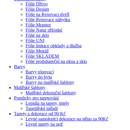
Fólie Dřevo
Fólie Design
Fólie na Renovaci dveří
Fólie Renovace nábytku
Fólie Mramor
Fólie Natur přírodní
Fólie na sklo
Fólie UNI
Fólie Imitace obklady a dlažba
Fólie Metráž
Fólie SKLADEM
Fólie protisluneční na okna a sklo
Barvy
Barvy tónovací
Barvy do bytu
Barvy na malířské šablony
Malířské šablony
Malířské dekorační šablony
Pomůcky pro tapetování
Lepidla na tapety, tmely
Tapetářské nářadí
Tapety a dekorace od 90 Kč
Levné samolepící dekorace na stěnu za 90Kč
Levné tapety na zeď