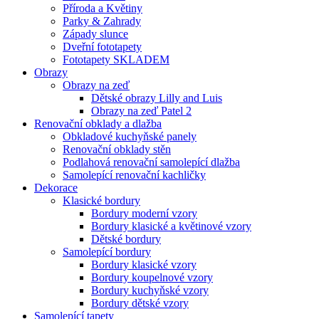
Příroda a Květiny
Parky & Zahrady
Západy slunce
Dveřní fototapety
Fototapety SKLADEM
Obrazy
Obrazy na zeď
Dětské obrazy Lilly and Luis
Obrazy na zeď Patel 2
Renovační obklady a dlažba
Obkladové kuchyňské panely
Renovační obklady stěn
Podlahová renovační samolepící dlažba
Samolepící renovační kachličky
Dekorace
Klasické bordury
Bordury moderní vzory
Bordury klasické a květinové vzory
Dětské bordury
Samolepící bordury
Bordury klasické vzory
Bordury koupelnové vzory
Bordury kuchyňské vzory
Bordury dětské vzory
Samolepící tapety