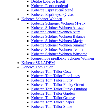
Dětské koberce Esprit
Koberce Esprit moderní
Koberce Esprit ručně tkané
Koberce Esprit vysoký vlas
Koberce Schöner Wohnen
Koberce Schnöner Wohnen Mystik
Koberce Schöner Wohnen Amaze
Koberce Schöner Wohnen Aura
Koberce Schöner Wohnen Balance
Koberce Schöner Wohnen Magic
Koberce Schöner Wohnen Summer
Koberce Schöner Wohnen Tender
Koberce Schöner Wohnen Winsome
Koupelnové předložky Schöner Wohnen
Koberce SKLADEM
Koberce Tom Tailor
Koberce Tom Tailor Cozy
Koberce Tom Tailor Fine Lines
Koberce Tom Tailor Fluffy
Koberce Tom Tailor Funky Orient
Koberce Tom Tailor Funky Outdoor
Koberce Tom Tailor Garden
Koberce Tom Tailor Groove
Koberce Tom Tailor Shapes
Koberce Tom Tailor Shine