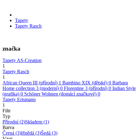
Tapety
Tapety Rasch
značka
Tapety AS-Creation
1
Tapety Rasch
1
African Queen III (přírodní)
1
Bambino XIX (dětské)
0
Barbara
Home collection 3 (moderní)
0
Florentine 3 (přírodní)
0
Indian Style
(grafika)
0
Schöner Wohnen (domácí značkové)
0
Tapety Erismann
1
Filtr
Typ
Přírodní
(2)
Skladem
(1)
Barva
Černá
(3)
Hnědá
(3)
Šedá
(3)
Vzor