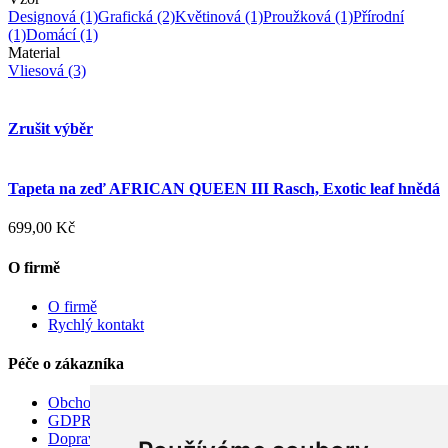
Designová
(1)
Grafická
(2)
Květinová
(1)
Proužková
(1)
Přírodní
(1)
Domácí
(1)
Material
Vliesová
(3)
Zrušit výběr
Tapeta na zeď AFRICAN QUEEN III Rasch, Exotic leaf hnědá
699,00 Kč
O firmě
O firmě
Rychlý kontakt
Péče o zákazníka
Obchodní podmínky
GDPR
Doprava