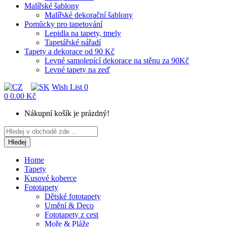
Malířské šablony
Malířské dekorační šablony
Pomůcky pro tapetování
Lepidla na tapety, tmely
Tapetářské nářadí
Tapety a dekorace od 90 Kč
Levné samolepící dekorace na stěnu za 90Kč
Levné tapety na zeď
Wish List
0
0
0.00 Kč
Nákupní košík je prázdný!
Hledej
Home
Tapety
Kusové koberce
Fototapety
Dětské fototapety
Umění & Deco
Fototapety z cest
Moře & Pláže