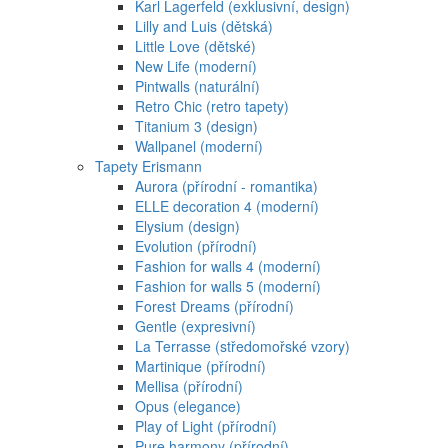
Karl Lagerfeld (exklusivní, design)
Lilly and Luis (dětská)
Little Love (dětské)
New Life (moderní)
Pintwalls (naturální)
Retro Chic (retro tapety)
Titanium 3 (design)
Wallpanel (moderní)
Tapety Erismann
Aurora (přírodní - romantika)
ELLE decoration 4 (moderní)
Elysium (design)
Evolution (přírodní)
Fashion for walls 4 (moderní)
Fashion for walls 5 (moderní)
Forest Dreams (přírodní)
Gentle (expresivní)
La Terrasse (středomořské vzory)
Martinique (přírodní)
Mellisa (přírodní)
Opus (elegance)
Play of Light (přírodní)
Pure harmony (přírodní)