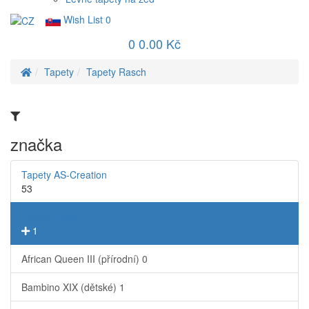
Wish List
0
0
0.00 Kč
Tapety
Tapety Rasch
značka
Tapety AS-Creation
53
Tapety Rasch
1
African Queen III (přírodní)
0
Bambino XIX (dětské)
1