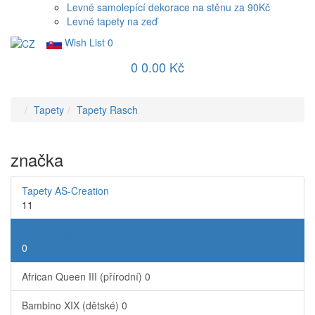
Levné samolepící dekorace na stěnu za 90Kč
Levné tapety na zeď
Wish List
0
0
0.00 Kč
Tapety
Tapety Rasch
značka
Tapety AS-Creation
11
Tapety Rasch
0
African Queen III (přírodní)
0
Bambino XIX (dětské)
0