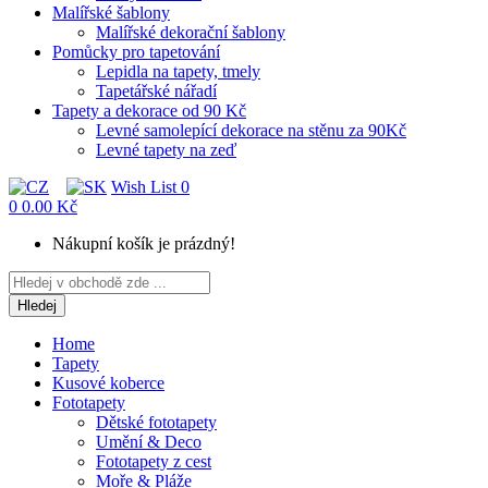
Malířské šablony
Malířské dekorační šablony
Pomůcky pro tapetování
Lepidla na tapety, tmely
Tapetářské nářadí
Tapety a dekorace od 90 Kč
Levné samolepící dekorace na stěnu za 90Kč
Levné tapety na zeď
Wish List
0
0
0.00 Kč
Nákupní košík je prázdný!
Hledej
Home
Tapety
Kusové koberce
Fototapety
Dětské fototapety
Umění & Deco
Fototapety z cest
Moře & Pláže