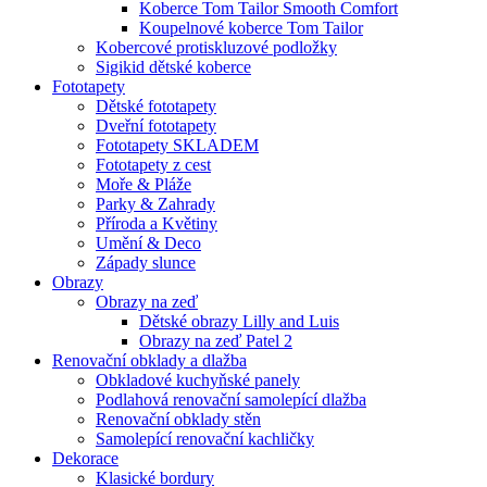
Koberce Tom Tailor Smooth Comfort
Koupelnové koberce Tom Tailor
Kobercové protiskluzové podložky
Sigikid dětské koberce
Fototapety
Dětské fototapety
Dveřní fototapety
Fototapety SKLADEM
Fototapety z cest
Moře & Pláže
Parky & Zahrady
Příroda a Květiny
Umění & Deco
Západy slunce
Obrazy
Obrazy na zeď
Dětské obrazy Lilly and Luis
Obrazy na zeď Patel 2
Renovační obklady a dlažba
Obkladové kuchyňské panely
Podlahová renovační samolepící dlažba
Renovační obklady stěn
Samolepící renovační kachličky
Dekorace
Klasické bordury