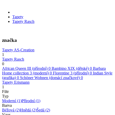
Tapety
Tapety Rasch
značka
Tapety AS-Creation
1
Tapety Rasch
0
African Queen III (přírodní)
0
Bambino XIX (dětské)
0
Barbara
Home collection 3 (moderní)
0
Florentine 3 (přírodní)
0
Indian Style
(grafika)
0
Schöner Wohnen (domácí značkové)
0
Tapety Erismann
1
Filtr
Typ
Moderní
(1)
Přírodní
(1)
Barva
Béžová
(2)
Hnědá
(2)
Šedá
(2)
Vzor