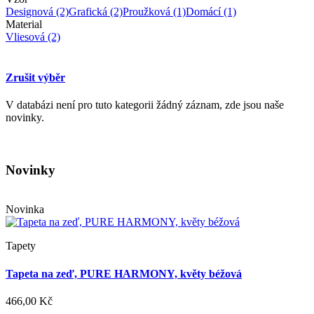
Designová
(2)
Grafická
(2)
Proužková
(1)
Domácí
(1)
Material
Vliesová
(2)
Zrušit výběr
V databázi není pro tuto kategorii žádný záznam, zde jsou naše
novinky.
Novinky
Novinka
Tapety
Tapeta na zeď, PURE HARMONY, květy béžová
466,00 Kč