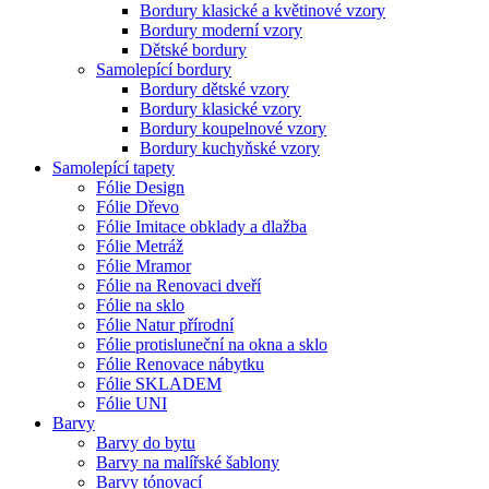
Bordury klasické a květinové vzory
Bordury moderní vzory
Dětské bordury
Samolepící bordury
Bordury dětské vzory
Bordury klasické vzory
Bordury koupelnové vzory
Bordury kuchyňské vzory
Samolepící tapety
Fólie Design
Fólie Dřevo
Fólie Imitace obklady a dlažba
Fólie Metráž
Fólie Mramor
Fólie na Renovaci dveří
Fólie na sklo
Fólie Natur přírodní
Fólie protisluneční na okna a sklo
Fólie Renovace nábytku
Fólie SKLADEM
Fólie UNI
Barvy
Barvy do bytu
Barvy na malířské šablony
Barvy tónovací