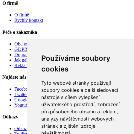
O firmě
O firmě
Rychlý kontakt
Péče o zákazníka
Obchodní podmínky
GDPR
Doprava
Používáme soubory
Jak nakupovat
Reklamace
cookies
Najdete nás
Tyto webové stránky používají
Facebook
soubory cookies a další sledovací
Twitter
nástroje s cílem vylepšení
Google
uživatelského prostředí, zobrazení
Youtube
přizpůsobeného obsahu a reklam,
Odkazy
analýzy návštěvnosti webových
stránek a zjištění zdroje
Odkazy
návštěvnosti.
Toplist