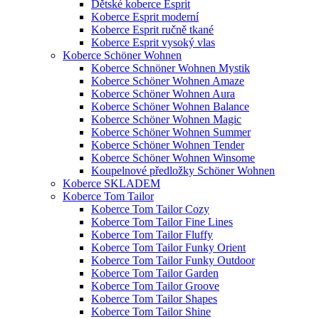
Dětské koberce Esprit
Koberce Esprit moderní
Koberce Esprit ručně tkané
Koberce Esprit vysoký vlas
Koberce Schöner Wohnen
Koberce Schnöner Wohnen Mystik
Koberce Schöner Wohnen Amaze
Koberce Schöner Wohnen Aura
Koberce Schöner Wohnen Balance
Koberce Schöner Wohnen Magic
Koberce Schöner Wohnen Summer
Koberce Schöner Wohnen Tender
Koberce Schöner Wohnen Winsome
Koupelnové předložky Schöner Wohnen
Koberce SKLADEM
Koberce Tom Tailor
Koberce Tom Tailor Cozy
Koberce Tom Tailor Fine Lines
Koberce Tom Tailor Fluffy
Koberce Tom Tailor Funky Orient
Koberce Tom Tailor Funky Outdoor
Koberce Tom Tailor Garden
Koberce Tom Tailor Groove
Koberce Tom Tailor Shapes
Koberce Tom Tailor Shine