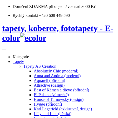
Doručení ZDARMA
při objednávce nad 3000 Kč
Rychlý kontakt +420 608 449 590
tapety, koberce, fototapety - E-
color
Kategorie
Tapety
Tapety AS-Creation
Absolutely Chic (moderní)
Anna and Andrea (moderní)
Aquarell (přírodní)
Attractive (design)
Best of Kámen a dřevo (přírodní)
El Palacio (zámecké)
House of Turnowsky (design)
Hygge (přírodní)
Karl Lagerfeld (exklusivní, design)
Lilly and Luis (dětská)