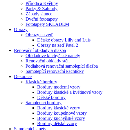
Příroda a Květiny
Parky & Zahrady
Západy slunce
Dveřní fototapety
Fototapety SKLADEM
Obrazy
Obrazy na zeď
Dětské obrazy Lilly and Luis
Obrazy na zeď Patel 2
Renovační obklady a dlažba
Obkladové kuchyňské panely
Renovační obklady stěn
Podlahová renovační samolepící dlažba
Samolepící renovační kachličky
Dekorace
Klasické bordury
Bordury moderní vzory
Bordury klasické a květinové vzory
Dětské bordury
Samolepící bordury
Bordury klasické vzory
Bordury koupelnové vzory
Bordury kuchyňské vzory
Bordury dětské vzory
Samolepící tapety