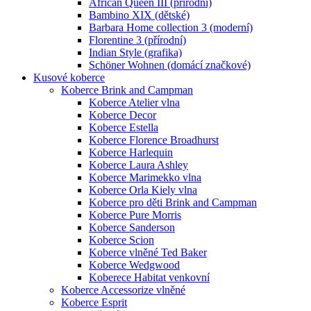
African Queen III (přírodní)
Bambino XIX (dětské)
Barbara Home collection 3 (moderní)
Florentine 3 (přírodní)
Indian Style (grafika)
Schöner Wohnen (domácí značkové)
Kusové koberce
Koberce Brink and Campman
Koberce Atelier vlna
Koberce Decor
Koberce Estella
Koberce Florence Broadhurst
Koberce Harlequin
Koberce Laura Ashley
Koberce Marimekko vlna
Koberce Orla Kiely vlna
Koberce pro děti Brink and Campman
Koberce Pure Morris
Koberce Sanderson
Koberce Scion
Koberce vlněné Ted Baker
Koberce Wedgwood
Koberece Habitat venkovní
Koberce Accessorize vlněné
Koberce Esprit