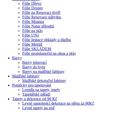
Fólie Dřevo
Fólie Design
Fólie na Renovaci dveří
Fólie Renovace nábytku
Fólie Mramor
Fólie Natur přírodní
Fólie na sklo
Fólie UNI
Fólie Imitace obklady a dlažba
Fólie Metráž
Fólie SKLADEM
Fólie protisluneční na okna a sklo
Barvy
Barvy tónovací
Barvy do bytu
Barvy na malířské šablony
Malířské šablony
Malířské dekorační šablony
Pomůcky pro tapetování
Lepidla na tapety, tmely
Tapetářské nářadí
Tapety a dekorace od 90 Kč
Levné samolepící dekorace na stěnu za 90Kč
Levné tapety na zeď