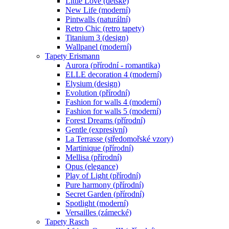
Little Love (dětské)
New Life (moderní)
Pintwalls (naturální)
Retro Chic (retro tapety)
Titanium 3 (design)
Wallpanel (moderní)
Tapety Erismann
Aurora (přírodní - romantika)
ELLE decoration 4 (moderní)
Elysium (design)
Evolution (přírodní)
Fashion for walls 4 (moderní)
Fashion for walls 5 (moderní)
Forest Dreams (přírodní)
Gentle (expresivní)
La Terrasse (středomořské vzory)
Martinique (přírodní)
Mellisa (přírodní)
Opus (elegance)
Play of Light (přírodní)
Pure harmony (přírodní)
Secret Garden (přírodní)
Spotlight (moderní)
Versailles (zámecké)
Tapety Rasch