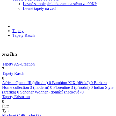
Levné samolepící dekorace na stěnu za 90Kč
Levné tapety na zeď
Tapety
Tapety Rasch
značka
Tapety AS-Creation
7
Tapety Rasch
0
African Queen III (přírodní)
0
Bambino XIX (dětské)
0
Barbara
Home collection 3 (moderní)
0
Florentine 3 (přírodní)
0
Indian Style
(grafika)
0
Schöner Wohnen (domácí značkové)
0
Tapety Erismann
0
Filtr
Typ
Moderní
(4)
Přírodní
(2)