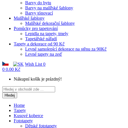
Barvy do bytu
Barvy na malířské šablony
Barvy tónovací
Malířské šablony
Malířské dekorační šablony
Pomůcky pro tapetování
Lepidla na tapety, tmely
Tapetářské nářadí
Tapety a dekorace od 90 Kč
Levné samolepící dekorace na stěnu za 90Kč
Levné tapety na zeď
Wish List
0
0
0.00 Kč
Nákupní košík je prázdný!
Hledej
Home
Tapety
Kusové koberce
Fototapety
Dětské fototapety