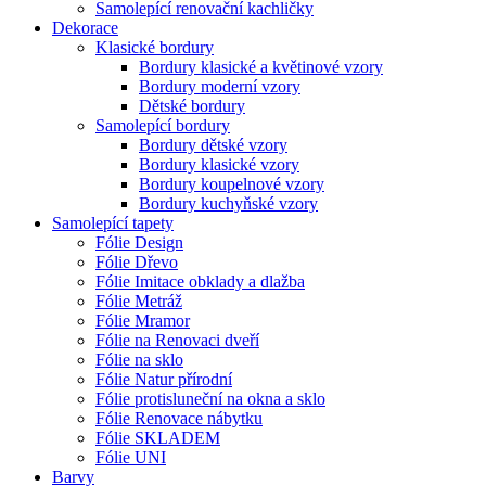
Samolepící renovační kachličky
Dekorace
Klasické bordury
Bordury klasické a květinové vzory
Bordury moderní vzory
Dětské bordury
Samolepící bordury
Bordury dětské vzory
Bordury klasické vzory
Bordury koupelnové vzory
Bordury kuchyňské vzory
Samolepící tapety
Fólie Design
Fólie Dřevo
Fólie Imitace obklady a dlažba
Fólie Metráž
Fólie Mramor
Fólie na Renovaci dveří
Fólie na sklo
Fólie Natur přírodní
Fólie protisluneční na okna a sklo
Fólie Renovace nábytku
Fólie SKLADEM
Fólie UNI
Barvy