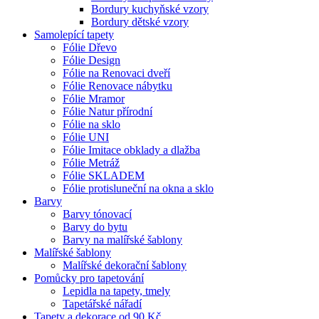
Bordury kuchyňské vzory
Bordury dětské vzory
Samolepící tapety
Fólie Dřevo
Fólie Design
Fólie na Renovaci dveří
Fólie Renovace nábytku
Fólie Mramor
Fólie Natur přírodní
Fólie na sklo
Fólie UNI
Fólie Imitace obklady a dlažba
Fólie Metráž
Fólie SKLADEM
Fólie protisluneční na okna a sklo
Barvy
Barvy tónovací
Barvy do bytu
Barvy na malířské šablony
Malířské šablony
Malířské dekorační šablony
Pomůcky pro tapetování
Lepidla na tapety, tmely
Tapetářské nářadí
Tapety a dekorace od 90 Kč