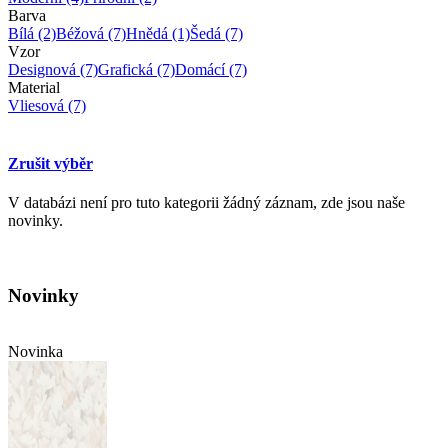
Barva
Bílá
(2)
Béžová
(7)
Hnědá
(1)
Šedá
(7)
Vzor
Designová
(7)
Grafická
(7)
Domácí
(7)
Material
Vliesová
(7)
Zrušit výběr
V databázi není pro tuto kategorii žádný záznam, zde jsou naše
novinky.
Novinky
Novinka