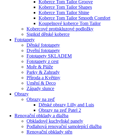
Koberce Tom Tailor Groove
Koberce Tom Tailor Shapes
Koberce Tom Tailor Shine
Koberce Tom Tailor Smooth Comfort
Koupelnové koberce Tom Tailor
Kobercové protiskluzové podložky
Sigikid dětské koberce
Fototapety
Dětské fototapety
Dveřní fototapety
Fototapety SKLADEM
Fototapety z cest
Moře & Pláže
Parky & Zahrady
Příroda a Květiny
Umění & Deco
Západy slunce
Obrazy
Obrazy na zeď
Dětské obrazy Lilly and Luis
Obrazy na zeď Patel 2
Renovační obklady a dlažba
Obkladové kuchyňské panely
Podlahová renovační samolepící dlažba
Renovační obklady stěn