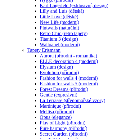
Karl Lagerfeld (exklusivní, design)
Lilly and Luis (dětská)
Little Love (dětské)
New Life (moderní)
Pintwalls (naturální)
Retro Chic (retro tapety)
Titanium 3 (design)
Wallpanel (moderní)
Tapety Erismann
Aurora (přírodní - romantika)
ELLE decoration 4 (moderní)
Elysium (design)
Evolution (přírodní)
Fashion for walls 4 (moderní)
Fashion for walls 5 (moderní)
Forest Dreams (přírodní)
Gentle (expresivní)
La Terrasse (středomořské vzory)
Martinique (přírodní)
Mellisa (přírodní)
Opus (elegance)
Play of Light (přírodní)
Pure harmony (přírodní)
Secret Garden (přírodní)