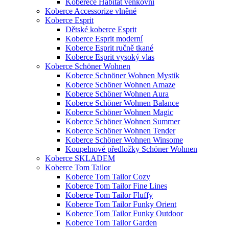
Koberece Habitat venkovní
Koberce Accessorize vlněné
Koberce Esprit
Dětské koberce Esprit
Koberce Esprit moderní
Koberce Esprit ručně tkané
Koberce Esprit vysoký vlas
Koberce Schöner Wohnen
Koberce Schnöner Wohnen Mystik
Koberce Schöner Wohnen Amaze
Koberce Schöner Wohnen Aura
Koberce Schöner Wohnen Balance
Koberce Schöner Wohnen Magic
Koberce Schöner Wohnen Summer
Koberce Schöner Wohnen Tender
Koberce Schöner Wohnen Winsome
Koupelnové předložky Schöner Wohnen
Koberce SKLADEM
Koberce Tom Tailor
Koberce Tom Tailor Cozy
Koberce Tom Tailor Fine Lines
Koberce Tom Tailor Fluffy
Koberce Tom Tailor Funky Orient
Koberce Tom Tailor Funky Outdoor
Koberce Tom Tailor Garden