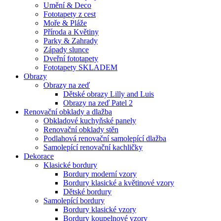
Umění & Deco
Fototapety z cest
Moře & Pláže
Příroda a Květiny
Parky & Zahrady
Západy slunce
Dveřní fototapety
Fototapety SKLADEM
Obrazy
Obrazy na zeď
Dětské obrazy Lilly and Luis
Obrazy na zeď Patel 2
Renovační obklady a dlažba
Obkladové kuchyňské panely
Renovační obklady stěn
Podlahová renovační samolepící dlažba
Samolepící renovační kachličky
Dekorace
Klasické bordury
Bordury moderní vzory
Bordury klasické a květinové vzory
Dětské bordury
Samolepící bordury
Bordury klasické vzory
Bordury koupelnové vzory