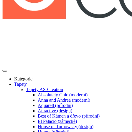
Kategorie
Tapety
Tapety AS-Creation
Absolutely Chic (moderní)
Anna and Andrea (moderní)
Aquarell (přírodní)
Attractive (design)
Best of Kámen a dřevo (přírodní)
El Palacio (zámecké)
House of Turnowsky (design)
Hygge (přírodní)