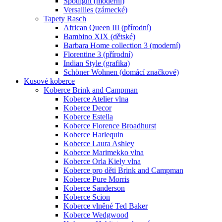
Spotlight (moderní)
Versailles (zámecké)
Tapety Rasch
African Queen III (přírodní)
Bambino XIX (dětské)
Barbara Home collection 3 (moderní)
Florentine 3 (přírodní)
Indian Style (grafika)
Schöner Wohnen (domácí značkové)
Kusové koberce
Koberce Brink and Campman
Koberce Atelier vlna
Koberce Decor
Koberce Estella
Koberce Florence Broadhurst
Koberce Harlequin
Koberce Laura Ashley
Koberce Marimekko vlna
Koberce Orla Kiely vlna
Koberce pro děti Brink and Campman
Koberce Pure Morris
Koberce Sanderson
Koberce Scion
Koberce vlněné Ted Baker
Koberce Wedgwood