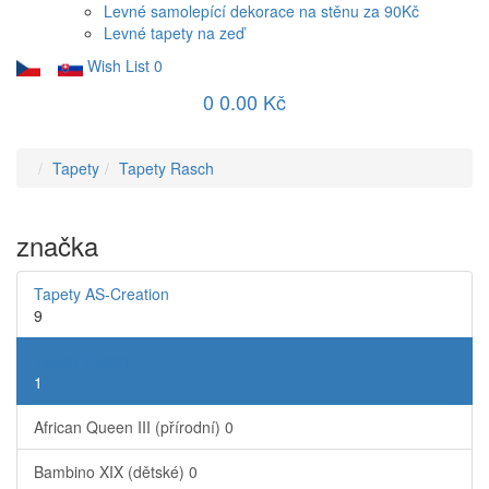
Levné samolepící dekorace na stěnu za 90Kč
Levné tapety na zeď
Wish List
0
0
0.00 Kč
Tapety
Tapety Rasch
značka
Tapety AS-Creation
9
Tapety Rasch
1
African Queen III (přírodní)
0
Bambino XIX (dětské)
0