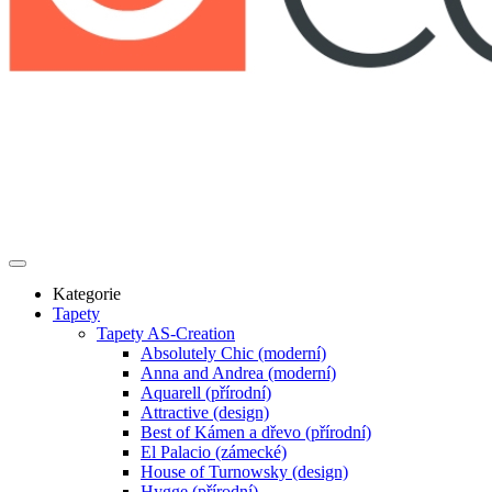
Kategorie
Tapety
Tapety AS-Creation
Absolutely Chic (moderní)
Anna and Andrea (moderní)
Aquarell (přírodní)
Attractive (design)
Best of Kámen a dřevo (přírodní)
El Palacio (zámecké)
House of Turnowsky (design)
Hygge (přírodní)