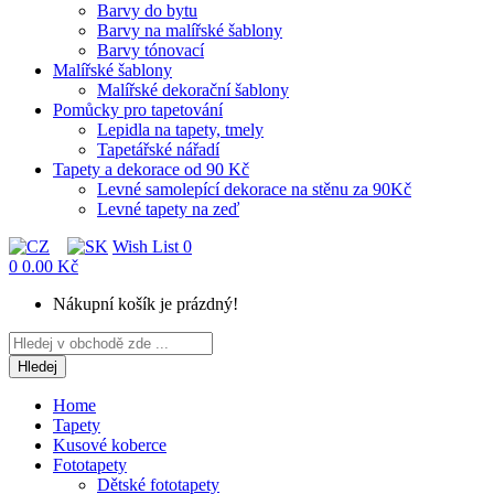
Barvy do bytu
Barvy na malířské šablony
Barvy tónovací
Malířské šablony
Malířské dekorační šablony
Pomůcky pro tapetování
Lepidla na tapety, tmely
Tapetářské nářadí
Tapety a dekorace od 90 Kč
Levné samolepící dekorace na stěnu za 90Kč
Levné tapety na zeď
Wish List
0
0
0.00 Kč
Nákupní košík je prázdný!
Hledej
Home
Tapety
Kusové koberce
Fototapety
Dětské fototapety