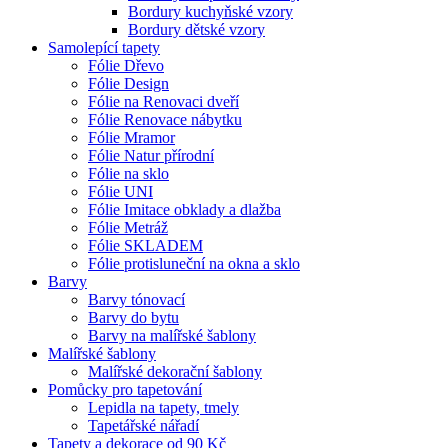
Bordury kuchyňské vzory
Bordury dětské vzory
Samolepící tapety
Fólie Dřevo
Fólie Design
Fólie na Renovaci dveří
Fólie Renovace nábytku
Fólie Mramor
Fólie Natur přírodní
Fólie na sklo
Fólie UNI
Fólie Imitace obklady a dlažba
Fólie Metráž
Fólie SKLADEM
Fólie protisluneční na okna a sklo
Barvy
Barvy tónovací
Barvy do bytu
Barvy na malířské šablony
Malířské šablony
Malířské dekorační šablony
Pomůcky pro tapetování
Lepidla na tapety, tmely
Tapetářské nářadí
Tapety a dekorace od 90 Kč