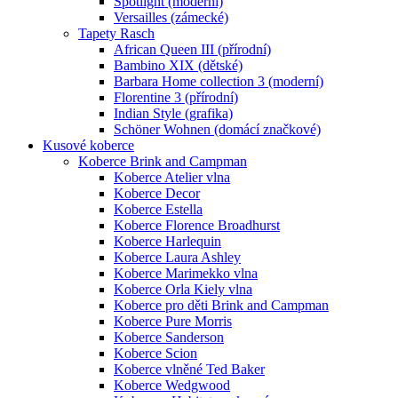
Spotlight (moderní)
Versailles (zámecké)
Tapety Rasch
African Queen III (přírodní)
Bambino XIX (dětské)
Barbara Home collection 3 (moderní)
Florentine 3 (přírodní)
Indian Style (grafika)
Schöner Wohnen (domácí značkové)
Kusové koberce
Koberce Brink and Campman
Koberce Atelier vlna
Koberce Decor
Koberce Estella
Koberce Florence Broadhurst
Koberce Harlequin
Koberce Laura Ashley
Koberce Marimekko vlna
Koberce Orla Kiely vlna
Koberce pro děti Brink and Campman
Koberce Pure Morris
Koberce Sanderson
Koberce Scion
Koberce vlněné Ted Baker
Koberce Wedgwood