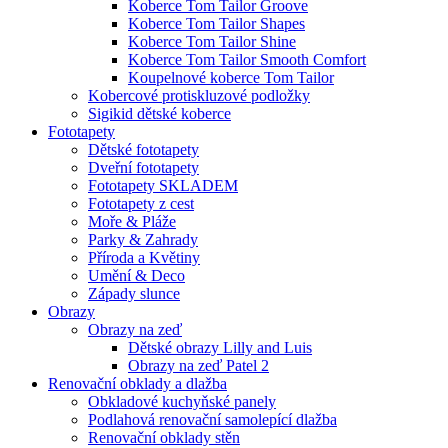
Koberce Tom Tailor Groove
Koberce Tom Tailor Shapes
Koberce Tom Tailor Shine
Koberce Tom Tailor Smooth Comfort
Koupelnové koberce Tom Tailor
Kobercové protiskluzové podložky
Sigikid dětské koberce
Fototapety
Dětské fototapety
Dveřní fototapety
Fototapety SKLADEM
Fototapety z cest
Moře & Pláže
Parky & Zahrady
Příroda a Květiny
Umění & Deco
Západy slunce
Obrazy
Obrazy na zeď
Dětské obrazy Lilly and Luis
Obrazy na zeď Patel 2
Renovační obklady a dlažba
Obkladové kuchyňské panely
Podlahová renovační samolepící dlažba
Renovační obklady stěn