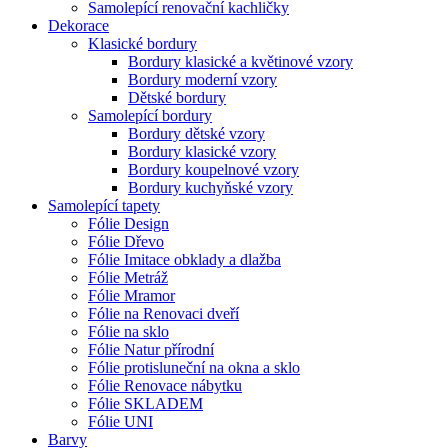
Samolepící renovační kachličky
Dekorace
Klasické bordury
Bordury klasické a květinové vzory
Bordury moderní vzory
Dětské bordury
Samolepící bordury
Bordury dětské vzory
Bordury klasické vzory
Bordury koupelnové vzory
Bordury kuchyňské vzory
Samolepící tapety
Fólie Design
Fólie Dřevo
Fólie Imitace obklady a dlažba
Fólie Metráž
Fólie Mramor
Fólie na Renovaci dveří
Fólie na sklo
Fólie Natur přírodní
Fólie protisluneční na okna a sklo
Fólie Renovace nábytku
Fólie SKLADEM
Fólie UNI
Barvy