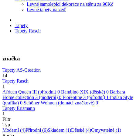
Levné samolepící dekorace na stěnu za 90Kč
Levné tapety na zeď
Tapety
Tapety Rasch
značka
Tapety AS-Creation
14
Tapety Rasch
1
African Queen III (přírodní)
0
Bambino XIX (dětské)
0
Barbara
Home collection 3 (moderní)
0
Florentine 3 (přírodní)
1
Indian Style
(grafika)
0
Schöner Wohnen (domácí značkové)
0
Tapety Erismann
1
Filtr
Typ
Moderní
(4)
Přírodní
(6)
Skladem
(1)
Dětské
(4)
Omyvatelné
(1)
Barva