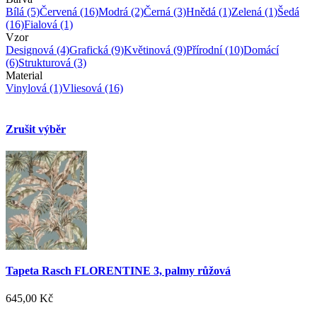
Bílá
(5)
Červená
(16)
Modrá
(2)
Černá
(3)
Hnědá
(1)
Zelená
(1)
Šedá
(16)
Fialová
(1)
Vzor
Designová
(4)
Grafická
(9)
Květinová
(9)
Přírodní
(10)
Domácí
(6)
Strukturová
(3)
Material
Vinylová
(1)
Vliesová
(16)
Zrušit výběr
Tapeta Rasch FLORENTINE 3, palmy růžová
645,00 Kč