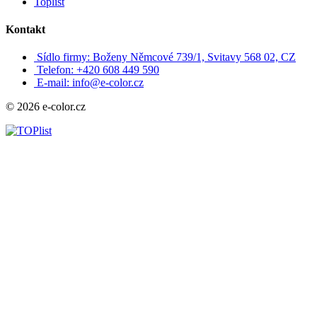
Toplist
Kontakt
Sídlo firmy: Boženy Němcové 739/1, Svitavy 568 02, CZ
Telefon: +420 608 449 590
E-mail: info@e-color.cz
© 2026 e-color.cz