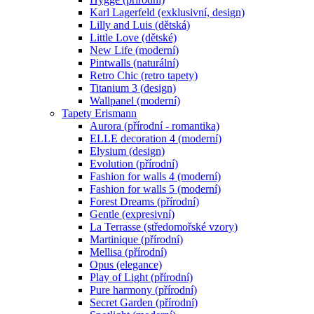
Karl Lagerfeld (exklusivní, design)
Lilly and Luis (dětská)
Little Love (dětské)
New Life (moderní)
Pintwalls (naturální)
Retro Chic (retro tapety)
Titanium 3 (design)
Wallpanel (moderní)
Tapety Erismann
Aurora (přírodní - romantika)
ELLE decoration 4 (moderní)
Elysium (design)
Evolution (přírodní)
Fashion for walls 4 (moderní)
Fashion for walls 5 (moderní)
Forest Dreams (přírodní)
Gentle (expresivní)
La Terrasse (středomořské vzory)
Martinique (přírodní)
Mellisa (přírodní)
Opus (elegance)
Play of Light (přírodní)
Pure harmony (přírodní)
Secret Garden (přírodní)