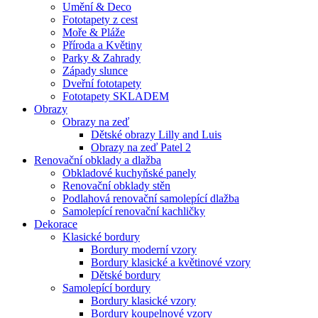
Umění & Deco
Fototapety z cest
Moře & Pláže
Příroda a Květiny
Parky & Zahrady
Západy slunce
Dveřní fototapety
Fototapety SKLADEM
Obrazy
Obrazy na zeď
Dětské obrazy Lilly and Luis
Obrazy na zeď Patel 2
Renovační obklady a dlažba
Obkladové kuchyňské panely
Renovační obklady stěn
Podlahová renovační samolepící dlažba
Samolepící renovační kachličky
Dekorace
Klasické bordury
Bordury moderní vzory
Bordury klasické a květinové vzory
Dětské bordury
Samolepící bordury
Bordury klasické vzory
Bordury koupelnové vzory