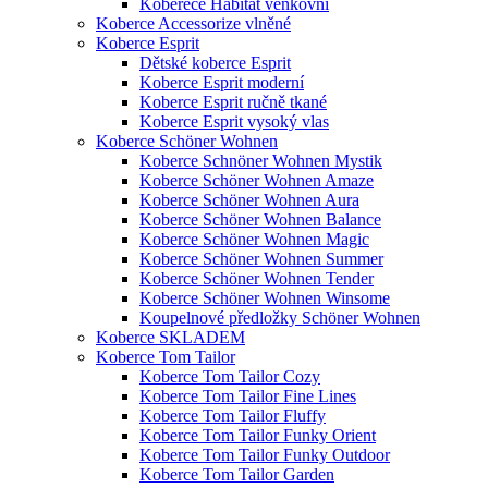
Koberece Habitat venkovní
Koberce Accessorize vlněné
Koberce Esprit
Dětské koberce Esprit
Koberce Esprit moderní
Koberce Esprit ručně tkané
Koberce Esprit vysoký vlas
Koberce Schöner Wohnen
Koberce Schnöner Wohnen Mystik
Koberce Schöner Wohnen Amaze
Koberce Schöner Wohnen Aura
Koberce Schöner Wohnen Balance
Koberce Schöner Wohnen Magic
Koberce Schöner Wohnen Summer
Koberce Schöner Wohnen Tender
Koberce Schöner Wohnen Winsome
Koupelnové předložky Schöner Wohnen
Koberce SKLADEM
Koberce Tom Tailor
Koberce Tom Tailor Cozy
Koberce Tom Tailor Fine Lines
Koberce Tom Tailor Fluffy
Koberce Tom Tailor Funky Orient
Koberce Tom Tailor Funky Outdoor
Koberce Tom Tailor Garden