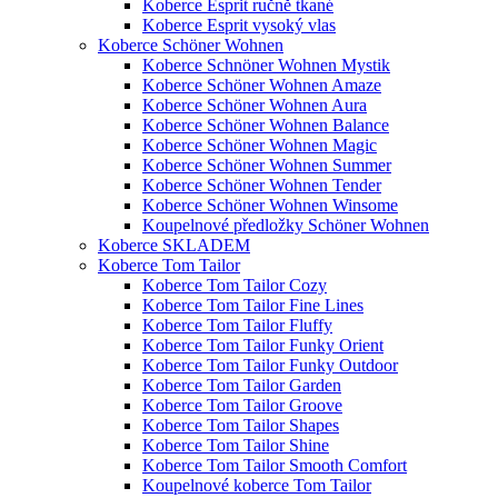
Koberce Esprit ručně tkané
Koberce Esprit vysoký vlas
Koberce Schöner Wohnen
Koberce Schnöner Wohnen Mystik
Koberce Schöner Wohnen Amaze
Koberce Schöner Wohnen Aura
Koberce Schöner Wohnen Balance
Koberce Schöner Wohnen Magic
Koberce Schöner Wohnen Summer
Koberce Schöner Wohnen Tender
Koberce Schöner Wohnen Winsome
Koupelnové předložky Schöner Wohnen
Koberce SKLADEM
Koberce Tom Tailor
Koberce Tom Tailor Cozy
Koberce Tom Tailor Fine Lines
Koberce Tom Tailor Fluffy
Koberce Tom Tailor Funky Orient
Koberce Tom Tailor Funky Outdoor
Koberce Tom Tailor Garden
Koberce Tom Tailor Groove
Koberce Tom Tailor Shapes
Koberce Tom Tailor Shine
Koberce Tom Tailor Smooth Comfort
Koupelnové koberce Tom Tailor