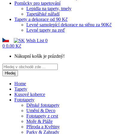
Pomůcky pro tapetování
Lepidla na tapety, tmely
Tapetářské nářadí
Tapety a dekorace od 90 Kč
Levné samolepící dekorace na stěnu za 90Kč
Levné tapety na zeď
Wish List
0
0
0.00 Kč
Nákupní košík je prázdný!
Hledej
Home
Tapety
Kusové koberce
Fototapety
Dětské fototapety
Umění & Deco
Fototapety z cest
Moře & Pláže
Příroda a Květiny
Parky & Zahrady