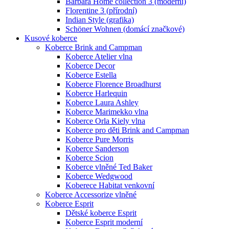
Barbara Home collection 3 (moderní)
Florentine 3 (přírodní)
Indian Style (grafika)
Schöner Wohnen (domácí značkové)
Kusové koberce
Koberce Brink and Campman
Koberce Atelier vlna
Koberce Decor
Koberce Estella
Koberce Florence Broadhurst
Koberce Harlequin
Koberce Laura Ashley
Koberce Marimekko vlna
Koberce Orla Kiely vlna
Koberce pro děti Brink and Campman
Koberce Pure Morris
Koberce Sanderson
Koberce Scion
Koberce vlněné Ted Baker
Koberce Wedgwood
Koberece Habitat venkovní
Koberce Accessorize vlněné
Koberce Esprit
Dětské koberce Esprit
Koberce Esprit moderní