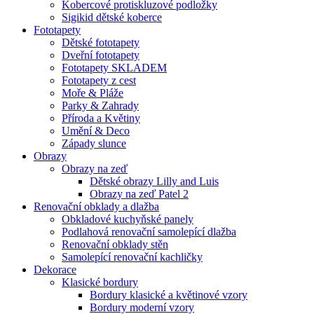
Kobercové protiskluzové podložky
Sigikid dětské koberce
Fototapety
Dětské fototapety
Dveřní fototapety
Fototapety SKLADEM
Fototapety z cest
Moře & Pláže
Parky & Zahrady
Příroda a Květiny
Umění & Deco
Západy slunce
Obrazy
Obrazy na zeď
Dětské obrazy Lilly and Luis
Obrazy na zeď Patel 2
Renovační obklady a dlažba
Obkladové kuchyňské panely
Podlahová renovační samolepící dlažba
Renovační obklady stěn
Samolepící renovační kachličky
Dekorace
Klasické bordury
Bordury klasické a květinové vzory
Bordury moderní vzory