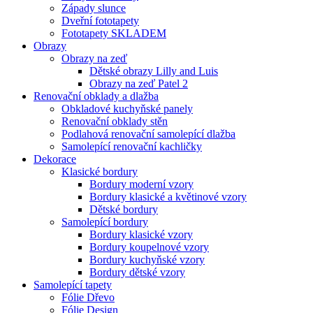
Západy slunce
Dveřní fototapety
Fototapety SKLADEM
Obrazy
Obrazy na zeď
Dětské obrazy Lilly and Luis
Obrazy na zeď Patel 2
Renovační obklady a dlažba
Obkladové kuchyňské panely
Renovační obklady stěn
Podlahová renovační samolepící dlažba
Samolepící renovační kachličky
Dekorace
Klasické bordury
Bordury moderní vzory
Bordury klasické a květinové vzory
Dětské bordury
Samolepící bordury
Bordury klasické vzory
Bordury koupelnové vzory
Bordury kuchyňské vzory
Bordury dětské vzory
Samolepící tapety
Fólie Dřevo
Fólie Design