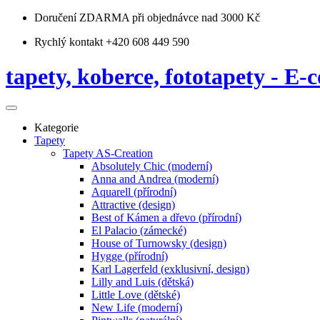
Doručení ZDARMA
při objednávce nad 3000 Kč
Rychlý kontakt +420 608 449 590
tapety, koberce, fototapety - E-c
Kategorie
Tapety
Tapety AS-Creation
Absolutely Chic (moderní)
Anna and Andrea (moderní)
Aquarell (přírodní)
Attractive (design)
Best of Kámen a dřevo (přírodní)
El Palacio (zámecké)
House of Turnowsky (design)
Hygge (přírodní)
Karl Lagerfeld (exklusivní, design)
Lilly and Luis (dětská)
Little Love (dětské)
New Life (moderní)