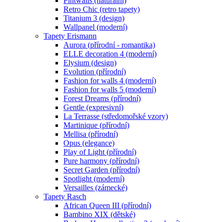
Pintwalls (naturální)
Retro Chic (retro tapety)
Titanium 3 (design)
Wallpanel (moderní)
Tapety Erismann
Aurora (přírodní - romantika)
ELLE decoration 4 (moderní)
Elysium (design)
Evolution (přírodní)
Fashion for walls 4 (moderní)
Fashion for walls 5 (moderní)
Forest Dreams (přírodní)
Gentle (expresivní)
La Terrasse (středomořské vzory)
Martinique (přírodní)
Mellisa (přírodní)
Opus (elegance)
Play of Light (přírodní)
Pure harmony (přírodní)
Secret Garden (přírodní)
Spotlight (moderní)
Versailles (zámecké)
Tapety Rasch
African Queen III (přírodní)
Bambino XIX (dětské)