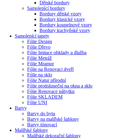
Dětské bordury
Samolepící bordury
Bordury dětské vzory
Bordury klasické vzory
Bordury koupelnové vzory
Bordury kuchyňské vzory
Samolepící tapety
Fólie Design
Fólie Dřevo
Fólie Imitace obklady a dlažba
Fólie Metráž
Fólie Mramor
Fólie na Renovaci dveří
Fólie na sklo
Fólie Natur přírodní
Fólie protisluneční na okna a sklo
Fólie Renovace nábytku
Fólie SKLADEM
Fólie UNI
Barvy
Barvy do bytu
Barvy na malířské šablony
Barvy tónovací
Malířské šablony
Malířské dekorační šablony