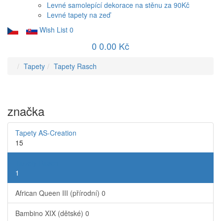
Levné samolepící dekorace na stěnu za 90Kč
Levné tapety na zeď
Wish List
0
0
0.00 Kč
Tapety
Tapety Rasch
značka
Tapety AS-Creation
15
Tapety Rasch
1
African Queen III (přírodní)
0
Bambino XIX (dětské)
0