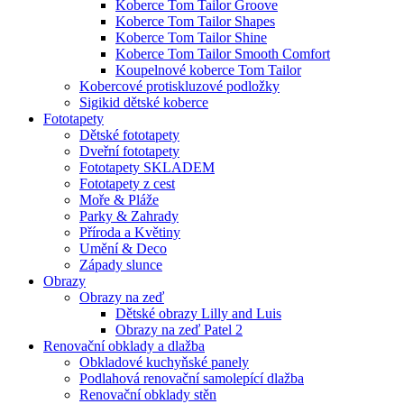
Koberce Tom Tailor Groove
Koberce Tom Tailor Shapes
Koberce Tom Tailor Shine
Koberce Tom Tailor Smooth Comfort
Koupelnové koberce Tom Tailor
Kobercové protiskluzové podložky
Sigikid dětské koberce
Fototapety
Dětské fototapety
Dveřní fototapety
Fototapety SKLADEM
Fototapety z cest
Moře & Pláže
Parky & Zahrady
Příroda a Květiny
Umění & Deco
Západy slunce
Obrazy
Obrazy na zeď
Dětské obrazy Lilly and Luis
Obrazy na zeď Patel 2
Renovační obklady a dlažba
Obkladové kuchyňské panely
Podlahová renovační samolepící dlažba
Renovační obklady stěn