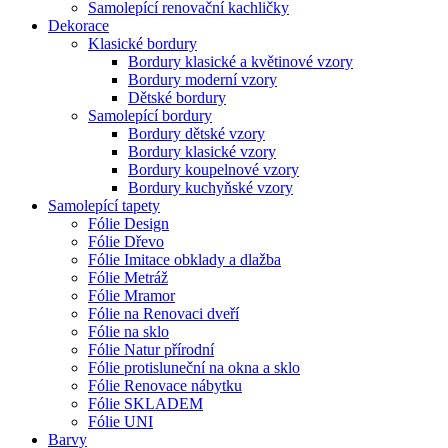
Samolepící renovační kachličky
Dekorace
Klasické bordury
Bordury klasické a květinové vzory
Bordury moderní vzory
Dětské bordury
Samolepící bordury
Bordury dětské vzory
Bordury klasické vzory
Bordury koupelnové vzory
Bordury kuchyňské vzory
Samolepící tapety
Fólie Design
Fólie Dřevo
Fólie Imitace obklady a dlažba
Fólie Metráž
Fólie Mramor
Fólie na Renovaci dveří
Fólie na sklo
Fólie Natur přírodní
Fólie protisluneční na okna a sklo
Fólie Renovace nábytku
Fólie SKLADEM
Fólie UNI
Barvy