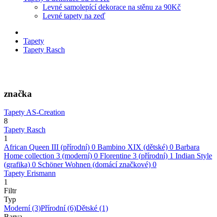
Levné samolepící dekorace na stěnu za 90Kč
Levné tapety na zeď
Tapety
Tapety Rasch
značka
Tapety AS-Creation
8
Tapety Rasch
1
African Queen III (přírodní)
0
Bambino XIX (dětské)
0
Barbara
Home collection 3 (moderní)
0
Florentine 3 (přírodní)
1
Indian Style
(grafika)
0
Schöner Wohnen (domácí značkové)
0
Tapety Erismann
1
Filtr
Typ
Moderní
(3)
Přírodní
(6)
Dětské
(1)
Barva