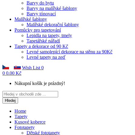
Barvy do bytu
Barvy na malířské šablony
Barvy tónovací
Malířské šablony
Malířské dekorační šablony
Pomůcky pro tapetování
Lepidla na tapety, tmely
Tapetářské nářadí
Tapety a dekorace od 90 Kč
Levné samolepící dekorace na stěnu za 90Kč
Levné tapety na zeď
Wish List
0
0
0.00 Kč
Nákupní košík je prázdný!
Hledej
Home
Tapety
Kusové koberce
Fototapety
Dětské fototapety