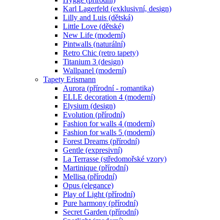
Karl Lagerfeld (exklusivní, design)
Lilly and Luis (dětská)
Little Love (dětské)
New Life (moderní)
Pintwalls (naturální)
Retro Chic (retro tapety)
Titanium 3 (design)
Wallpanel (moderní)
Tapety Erismann
Aurora (přírodní - romantika)
ELLE decoration 4 (moderní)
Elysium (design)
Evolution (přírodní)
Fashion for walls 4 (moderní)
Fashion for walls 5 (moderní)
Forest Dreams (přírodní)
Gentle (expresivní)
La Terrasse (středomořské vzory)
Martinique (přírodní)
Mellisa (přírodní)
Opus (elegance)
Play of Light (přírodní)
Pure harmony (přírodní)
Secret Garden (přírodní)