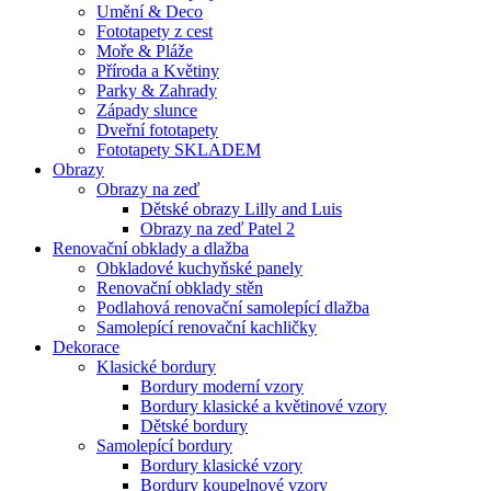
Umění & Deco
Fototapety z cest
Moře & Pláže
Příroda a Květiny
Parky & Zahrady
Západy slunce
Dveřní fototapety
Fototapety SKLADEM
Obrazy
Obrazy na zeď
Dětské obrazy Lilly and Luis
Obrazy na zeď Patel 2
Renovační obklady a dlažba
Obkladové kuchyňské panely
Renovační obklady stěn
Podlahová renovační samolepící dlažba
Samolepící renovační kachličky
Dekorace
Klasické bordury
Bordury moderní vzory
Bordury klasické a květinové vzory
Dětské bordury
Samolepící bordury
Bordury klasické vzory
Bordury koupelnové vzory