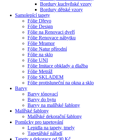
Bordury kuchyňské vzory
Bordury dětské vzory
Samolepící tapety
Fólie Dřevo
Fólie Design
Fólie na Renovaci dveří
Fólie Renovace nábytku
Fólie Mramor
Fólie Natur přírodní
Fólie na sklo
Fólie UNI
Fólie Imitace obklady a dlažba
Fólie Metráž
Fólie SKLADEM
Fólie protisluneční na okna a sklo
Barvy
Barvy tónovací
Barvy do bytu
Barvy na malířské šablony
Malířské šablony
Malířské dekorační šablony
Pomůcky pro tapetování
Lepidla na tapety, tmely
Tapetářské nářadí
Tapety a dekorace od 90 Kč