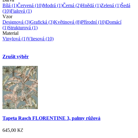
Bílá
(1)
Červená
(10)
Modrá
(1)
Černá
(2)
Hnědá
(1)
Zelená
(1)
Šedá
(10)
Fialová
(1)
Vzor
Designová
(3)
Grafická
(3)
Květinová
(8)
Přírodní
(10)
Domácí
(1)
Strukturová
(1)
Material
Vinylová
(1)
Vliesová
(10)
Zrušit výběr
Tapeta Rasch FLORENTINE 3, palmy růžová
645,00 Kč