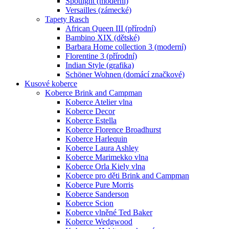
Spotlight (moderní)
Versailles (zámecké)
Tapety Rasch
African Queen III (přírodní)
Bambino XIX (dětské)
Barbara Home collection 3 (moderní)
Florentine 3 (přírodní)
Indian Style (grafika)
Schöner Wohnen (domácí značkové)
Kusové koberce
Koberce Brink and Campman
Koberce Atelier vlna
Koberce Decor
Koberce Estella
Koberce Florence Broadhurst
Koberce Harlequin
Koberce Laura Ashley
Koberce Marimekko vlna
Koberce Orla Kiely vlna
Koberce pro děti Brink and Campman
Koberce Pure Morris
Koberce Sanderson
Koberce Scion
Koberce vlněné Ted Baker
Koberce Wedgwood