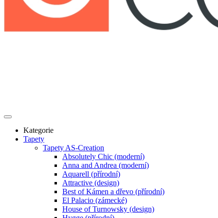
Kategorie
Tapety
Tapety AS-Creation
Absolutely Chic (moderní)
Anna and Andrea (moderní)
Aquarell (přírodní)
Attractive (design)
Best of Kámen a dřevo (přírodní)
El Palacio (zámecké)
House of Turnowsky (design)
Hygge (přírodní)