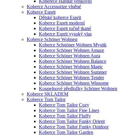
Koberece Habitat venkovní
Koberce Accessorize vlněné
Koberce Esprit
Dětské koberce Esprit
Koberce Esprit moderní
Koberce Esprit ručně tkané
Koberce Esprit vysoký vlas
Koberce Schöner Wohnen
Koberce Schnöner Wohnen Mystik
Koberce Schöner Wohnen Amaze
Koberce Schöner Wohnen Aura
Koberce Schöner Wohnen Balance
Koberce Schöner Wohnen Magic
Koberce Schöner Wohnen Summer
Koberce Schöner Wohnen Tender
Koberce Schöner Wohnen Winsome
Koupelnové předložky Schöner Wohnen
Koberce SKLADEM
Koberce Tom Tailor
Koberce Tom Tailor Cozy
Koberce Tom Tailor Fine Lines
Koberce Tom Tailor Fluffy
Koberce Tom Tailor Funky Orient
Koberce Tom Tailor Funky Outdoor
Koberce Tom Tailor Garden