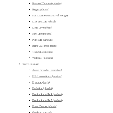
House of Turnowsky (design)
Hygge (přírodní)
Karl Lagerfeld (exklusivní, design)
Lilly and Luis (dětská)
Little Love (dětské)
New Life (moderní)
Pintwalls (naturální)
Retro Chic (retro tapety)
Titanium 3 (design)
Wallpanel (moderní)
Tapety Erismann
Aurora (přírodní - romantika)
ELLE decoration 4 (moderní)
Elysium (design)
Evolution (přírodní)
Fashion for walls 4 (moderní)
Fashion for walls 5 (moderní)
Forest Dreams (přírodní)
Gentle (expresivní)