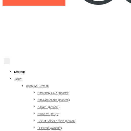
Kategorie
Tapety
Tapety AS-Creation
Absolutely Chic (moderní)
Anna and Andrea (moderní)
Aquarell (přírodní)
Attractive (design)
Best of Kámen a dřevo (přírodní)
El Palacio (zámecké)