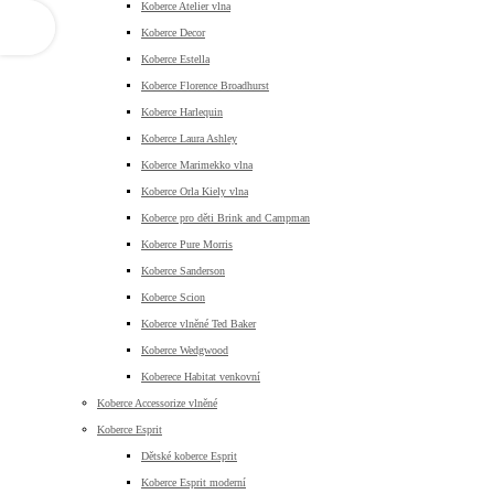
Koberce Atelier vlna
Koberce Decor
Koberce Estella
Koberce Florence Broadhurst
Koberce Harlequin
Koberce Laura Ashley
Koberce Marimekko vlna
Koberce Orla Kiely vlna
Koberce pro děti Brink and Campman
Koberce Pure Morris
Koberce Sanderson
Koberce Scion
Koberce vlněné Ted Baker
Koberce Wedgwood
Koberece Habitat venkovní
Koberce Accessorize vlněné
Koberce Esprit
Dětské koberce Esprit
Koberce Esprit moderní