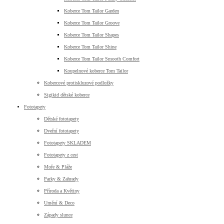
Koberce Tom Tailor Garden
Koberce Tom Tailor Groove
Koberce Tom Tailor Shapes
Koberce Tom Tailor Shine
Koberce Tom Tailor Smooth Comfort
Koupelnové koberce Tom Tailor
Kobercové protiskluzové podložky
Sigikid dětské koberce
Fototapety
Dětské fototapety
Dveřní fototapety
Fototapety SKLADEM
Fototapety z cest
Moře & Pláže
Parky & Zahrady
Příroda a Květiny
Umění & Deco
Západy slunce