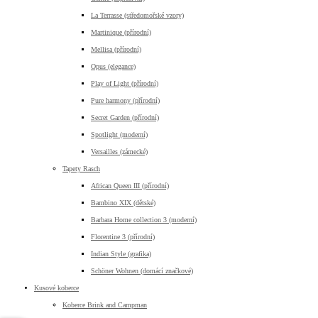
La Terrasse (středomořské vzory)
Martinique (přírodní)
Mellisa (přírodní)
Opus (elegance)
Play of Light (přírodní)
Pure harmony (přírodní)
Secret Garden (přírodní)
Spotlight (moderní)
Versailles (zámecké)
Tapety Rasch
African Queen III (přírodní)
Bambino XIX (dětské)
Barbara Home collection 3 (moderní)
Florentine 3 (přírodní)
Indian Style (grafika)
Schöner Wohnen (domácí značkové)
Kusové koberce
Koberce Brink and Campman