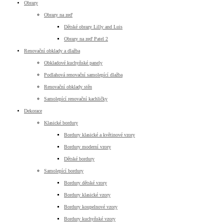
Obrazy
Obrazy na zeď
Dětské obrazy Lilly and Luis
Obrazy na zeď Patel 2
Renovační obklady a dlažba
Obkladové kuchyňské panely
Podlahová renovační samolepící dlažba
Renovační obklady stěn
Samolepící renovační kachličky
Dekorace
Klasické bordury
Bordury klasické a květinové vzory
Bordury moderní vzory
Dětské bordury
Samolepící bordury
Bordury dětské vzory
Bordury klasické vzory
Bordury koupelnové vzory
Bordury kuchyňské vzory