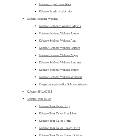
Koberce Esprit ručně tkané
Koberce Esprit vysoký vlas
Koberce Schöner Wohnen
Koberce Schnöner Wohnen Mystik
Koberce Schöner Wohnen Amaze
Koberce Schöner Wohnen Aura
Koberce Schöner Wohnen Balance
Koberce Schöner Wohnen Magic
Koberce Schöner Wohnen Summer
Koberce Schöner Wohnen Tender
Koberce Schöner Wohnen Winsome
Koupelnové předložky Schöner Wohnen
Koberce SKLADEM
Koberce Tom Tailor
Koberce Tom Tailor Cozy
Koberce Tom Tailor Fine Lines
Koberce Tom Tailor Fluffy
Koberce Tom Tailor Funky Orient
Koberce Tom Tailor Funky Outdoor