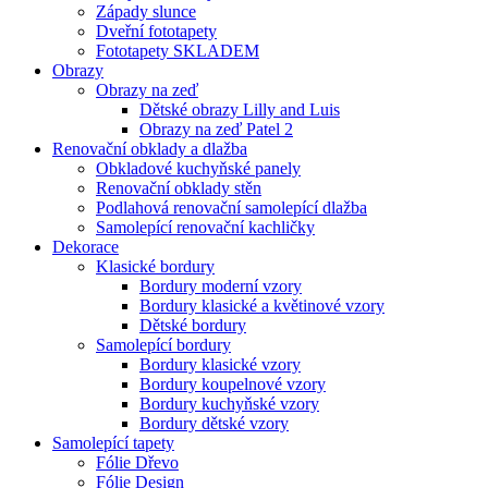
Západy slunce
Dveřní fototapety
Fototapety SKLADEM
Obrazy
Obrazy na zeď
Dětské obrazy Lilly and Luis
Obrazy na zeď Patel 2
Renovační obklady a dlažba
Obkladové kuchyňské panely
Renovační obklady stěn
Podlahová renovační samolepící dlažba
Samolepící renovační kachličky
Dekorace
Klasické bordury
Bordury moderní vzory
Bordury klasické a květinové vzory
Dětské bordury
Samolepící bordury
Bordury klasické vzory
Bordury koupelnové vzory
Bordury kuchyňské vzory
Bordury dětské vzory
Samolepící tapety
Fólie Dřevo
Fólie Design