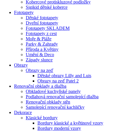
Kobercové protiskluzové podložky
Sigikid dětské koberce
Fototapety
Dětské fototapety
Dveřní fototapety
Fototapety SKLADEM
Fototapety z cest
Moře & Pláže
Parky & Zahrady
Příroda a Květiny
Umění & Deco
Západy slunce
Obrazy
Obrazy na zeď
Dětské obrazy Lilly and Luis
Obrazy na zeď Patel 2
Renovační obklady a dlažba
Obkladové kuchyňské panely
Podlahová renovační samolepící dlažba
Renovační obklady stěn
Samolepící renovační kachličky
Dekorace
Klasické bordury
Bordury klasické a květinové vzory
Bordury moderní vzory