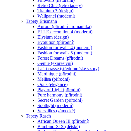
Pintwalls (naturální)
Retro Chic (retro tapety)
Titanium 3 (design)
Wallpanel (moderní)
Tapety Erismann
Aurora (přírodní - romantika)
ELLE decoration 4 (moderní)
Elysium (design)
Evolution (přírodní)
Fashion for walls 4 (moderní)
Fashion for walls 5 (moderní)
Forest Dreams (přírodní)
Gentle (expresivní)
La Terrasse (středomořské vzory)
Martinique (přírodní)
Mellisa (přírodní)
Opus (elegance)
Play of Light (přírodní)
Pure harmony (přírodní)
Secret Garden (přírodní)
Spotlight (moderní)
Versailles (zámecké)
Tapety Rasch
African Queen III (přírodní)
Bambino XIX (dětské)