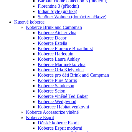
Barbara Home collection 3 (moderní)
Florentine 3 (přírodní)
Indian Style (grafika)
Schöner Wohnen (domácí značkové)
Kusové koberce
Koberce Brink and Campman
Koberce Atelier vlna
Koberce Decor
Koberce Estella
Koberce Florence Broadhurst
Koberce Harlequin
Koberce Laura Ashley
Koberce Marimekko vlna
Koberce Orla Kiely vlna
Koberce pro děti Brink and Campman
Koberce Pure Morris
Koberce Sanderson
Koberce Scion
Koberce vlněné Ted Baker
Koberce Wedgwood
Koberece Habitat venkovní
Koberce Accessorize vlněné
Koberce Esprit
Dětské koberce Esprit
Koberce Esprit moderní