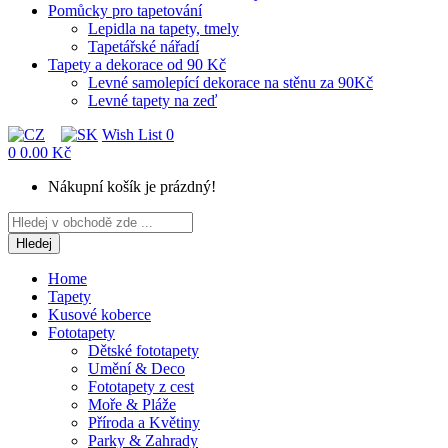
Pomůcky pro tapetování
Lepidla na tapety, tmely
Tapetářské nářadí
Tapety a dekorace od 90 Kč
Levné samolepící dekorace na stěnu za 90Kč
Levné tapety na zeď
Wish List
0
0
0.00 Kč
Nákupní košík je prázdný!
Hledej
Home
Tapety
Kusové koberce
Fototapety
Dětské fototapety
Umění & Deco
Fototapety z cest
Moře & Pláže
Příroda a Květiny
Parky & Zahrady