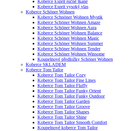
Koberce Esprit ručně tkané
Koberce Esprit vysoký vlas
Koberce Schöner Wohnen
Koberce Schnöner Wohnen Mystik
Koberce Schöner Wohnen Amaze
Koberce Schöner Wohnen Aura
Koberce Schöner Wohnen Balance
Koberce Schöner Wohnen Magic
Koberce Schöner Wohnen Summer
Koberce Schöner Wohnen Tender
Koberce Schöner Wohnen Winsome
Koupelnové předložky Schöner Wohnen
Koberce SKLADEM
Koberce Tom Tailor
Koberce Tom Tailor Cozy
Koberce Tom Tailor Fine Lines
Koberce Tom Tailor Fluffy
Koberce Tom Tailor Funky Orient
Koberce Tom Tailor Funky Outdoor
Koberce Tom Tailor Garden
Koberce Tom Tailor Groove
Koberce Tom Tailor Shapes
Koberce Tom Tailor Shine
Koberce Tom Tailor Smooth Comfort
Koupelnové koberce Tom Tailor