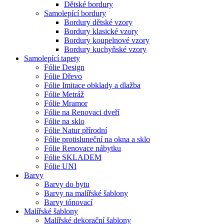
Dětské bordury
Samolepící bordury
Bordury dětské vzory
Bordury klasické vzory
Bordury koupelnové vzory
Bordury kuchyňské vzory
Samolepící tapety
Fólie Design
Fólie Dřevo
Fólie Imitace obklady a dlažba
Fólie Metráž
Fólie Mramor
Fólie na Renovaci dveří
Fólie na sklo
Fólie Natur přírodní
Fólie protisluneční na okna a sklo
Fólie Renovace nábytku
Fólie SKLADEM
Fólie UNI
Barvy
Barvy do bytu
Barvy na malířské šablony
Barvy tónovací
Malířské šablony
Malířské dekorační šablony