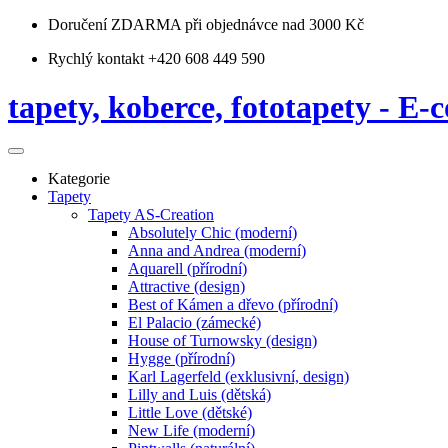
Doručení ZDARMA
při objednávce nad 3000 Kč
Rychlý kontakt +420 608 449 590
tapety, koberce, fototapety - E-c
Kategorie
Tapety
Tapety AS-Creation
Absolutely Chic (moderní)
Anna and Andrea (moderní)
Aquarell (přírodní)
Attractive (design)
Best of Kámen a dřevo (přírodní)
El Palacio (zámecké)
House of Turnowsky (design)
Hygge (přírodní)
Karl Lagerfeld (exklusivní, design)
Lilly and Luis (dětská)
Little Love (dětské)
New Life (moderní)