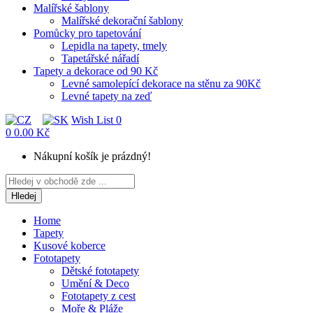
Malířské šablony
Malířské dekorační šablony
Pomůcky pro tapetování
Lepidla na tapety, tmely
Tapetářské nářadí
Tapety a dekorace od 90 Kč
Levné samolepící dekorace na stěnu za 90Kč
Levné tapety na zeď
Wish List
0
0
0.00 Kč
Nákupní košík je prázdný!
Hledej
Home
Tapety
Kusové koberce
Fototapety
Dětské fototapety
Umění & Deco
Fototapety z cest
Moře & Pláže