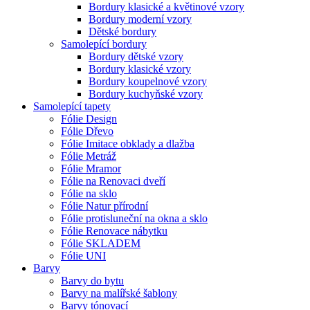
Bordury klasické a květinové vzory
Bordury moderní vzory
Dětské bordury
Samolepící bordury
Bordury dětské vzory
Bordury klasické vzory
Bordury koupelnové vzory
Bordury kuchyňské vzory
Samolepící tapety
Fólie Design
Fólie Dřevo
Fólie Imitace obklady a dlažba
Fólie Metráž
Fólie Mramor
Fólie na Renovaci dveří
Fólie na sklo
Fólie Natur přírodní
Fólie protisluneční na okna a sklo
Fólie Renovace nábytku
Fólie SKLADEM
Fólie UNI
Barvy
Barvy do bytu
Barvy na malířské šablony
Barvy tónovací