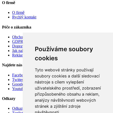
O firmě
O firmě
Rychlý kontakt
Péče o zákazníka
Obchodní podmínky
GDPR
Doprava
Používáme soubory
Jak nakupovat
Reklamace
cookies
Najdete nás
Tyto webové stránky používají
Facebook
soubory cookies a další sledovací
Twitter
nástroje s cílem vylepšení
Google
uživatelského prostředí, zobrazení
Youtube
přizpůsobeného obsahu a reklam,
Odkazy
analýzy návštěvnosti webových
stránek a zjištění zdroje
Odkazy
návštěvnosti.
Toplist