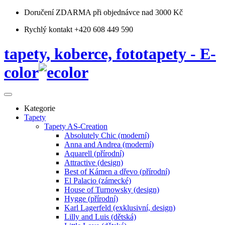
Doručení ZDARMA
při objednávce nad 3000 Kč
Rychlý kontakt +420 608 449 590
tapety, koberce, fototapety - E-
color
Kategorie
Tapety
Tapety AS-Creation
Absolutely Chic (moderní)
Anna and Andrea (moderní)
Aquarell (přírodní)
Attractive (design)
Best of Kámen a dřevo (přírodní)
El Palacio (zámecké)
House of Turnowsky (design)
Hygge (přírodní)
Karl Lagerfeld (exklusivní, design)
Lilly and Luis (dětská)