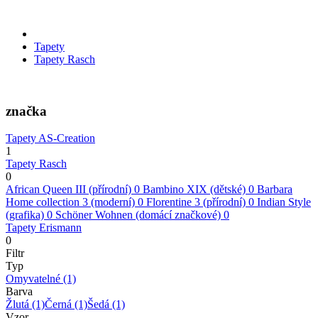
Tapety
Tapety Rasch
značka
Tapety AS-Creation
1
Tapety Rasch
0
African Queen III (přírodní)
0
Bambino XIX (dětské)
0
Barbara
Home collection 3 (moderní)
0
Florentine 3 (přírodní)
0
Indian Style
(grafika)
0
Schöner Wohnen (domácí značkové)
0
Tapety Erismann
0
Filtr
Typ
Omyvatelné
(1)
Barva
Žlutá
(1)
Černá
(1)
Šedá
(1)
Vzor