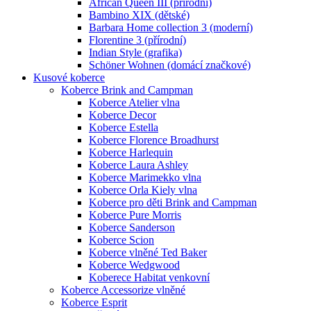
African Queen III (přírodní)
Bambino XIX (dětské)
Barbara Home collection 3 (moderní)
Florentine 3 (přírodní)
Indian Style (grafika)
Schöner Wohnen (domácí značkové)
Kusové koberce
Koberce Brink and Campman
Koberce Atelier vlna
Koberce Decor
Koberce Estella
Koberce Florence Broadhurst
Koberce Harlequin
Koberce Laura Ashley
Koberce Marimekko vlna
Koberce Orla Kiely vlna
Koberce pro děti Brink and Campman
Koberce Pure Morris
Koberce Sanderson
Koberce Scion
Koberce vlněné Ted Baker
Koberce Wedgwood
Koberece Habitat venkovní
Koberce Accessorize vlněné
Koberce Esprit