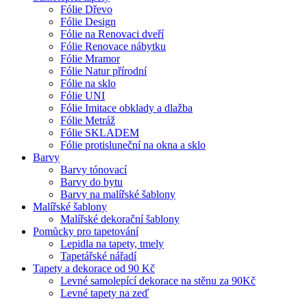
Fólie Dřevo
Fólie Design
Fólie na Renovaci dveří
Fólie Renovace nábytku
Fólie Mramor
Fólie Natur přírodní
Fólie na sklo
Fólie UNI
Fólie Imitace obklady a dlažba
Fólie Metráž
Fólie SKLADEM
Fólie protisluneční na okna a sklo
Barvy
Barvy tónovací
Barvy do bytu
Barvy na malířské šablony
Malířské šablony
Malířské dekorační šablony
Pomůcky pro tapetování
Lepidla na tapety, tmely
Tapetářské nářadí
Tapety a dekorace od 90 Kč
Levné samolepící dekorace na stěnu za 90Kč
Levné tapety na zeď