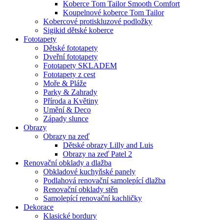
Koberce Tom Tailor Smooth Comfort
Koupelnové koberce Tom Tailor
Kobercové protiskluzové podložky
Sigikid dětské koberce
Fototapety
Dětské fototapety
Dveřní fototapety
Fototapety SKLADEM
Fototapety z cest
Moře & Pláže
Parky & Zahrady
Příroda a Květiny
Umění & Deco
Západy slunce
Obrazy
Obrazy na zeď
Dětské obrazy Lilly and Luis
Obrazy na zeď Patel 2
Renovační obklady a dlažba
Obkladové kuchyňské panely
Podlahová renovační samolepící dlažba
Renovační obklady stěn
Samolepící renovační kachličky
Dekorace
Klasické bordury