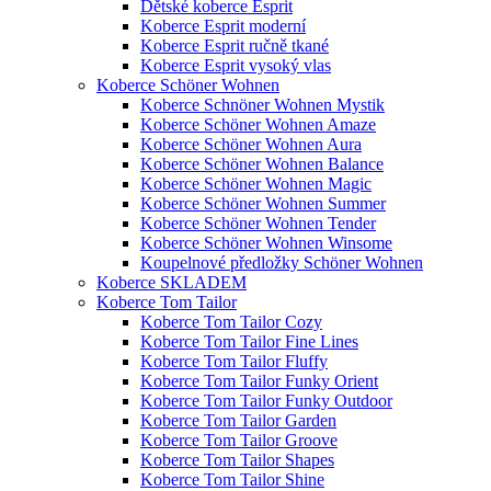
Dětské koberce Esprit
Koberce Esprit moderní
Koberce Esprit ručně tkané
Koberce Esprit vysoký vlas
Koberce Schöner Wohnen
Koberce Schnöner Wohnen Mystik
Koberce Schöner Wohnen Amaze
Koberce Schöner Wohnen Aura
Koberce Schöner Wohnen Balance
Koberce Schöner Wohnen Magic
Koberce Schöner Wohnen Summer
Koberce Schöner Wohnen Tender
Koberce Schöner Wohnen Winsome
Koupelnové předložky Schöner Wohnen
Koberce SKLADEM
Koberce Tom Tailor
Koberce Tom Tailor Cozy
Koberce Tom Tailor Fine Lines
Koberce Tom Tailor Fluffy
Koberce Tom Tailor Funky Orient
Koberce Tom Tailor Funky Outdoor
Koberce Tom Tailor Garden
Koberce Tom Tailor Groove
Koberce Tom Tailor Shapes
Koberce Tom Tailor Shine