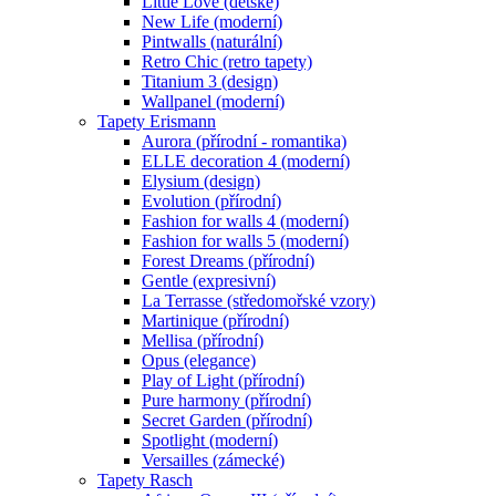
Little Love (dětské)
New Life (moderní)
Pintwalls (naturální)
Retro Chic (retro tapety)
Titanium 3 (design)
Wallpanel (moderní)
Tapety Erismann
Aurora (přírodní - romantika)
ELLE decoration 4 (moderní)
Elysium (design)
Evolution (přírodní)
Fashion for walls 4 (moderní)
Fashion for walls 5 (moderní)
Forest Dreams (přírodní)
Gentle (expresivní)
La Terrasse (středomořské vzory)
Martinique (přírodní)
Mellisa (přírodní)
Opus (elegance)
Play of Light (přírodní)
Pure harmony (přírodní)
Secret Garden (přírodní)
Spotlight (moderní)
Versailles (zámecké)
Tapety Rasch