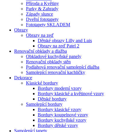
Příroda a Květiny
Parky & Zahrady
Západy slunce
Dveřní fototapety
Fototapety SKLADEM
Obrazy
Obrazy na zeď
Dětské obrazy Lilly and Luis
Obrazy na zeď Patel 2
Renovační obklady a dlažba
Obkladové kuchyňské panely
Renovační obklady stěn
Podlahová renovační samolepící dlažba
Samolepící renovační kachličky
Dekorace
Klasické bordury
Bordury moderní vzory
Bordury klasické a květinové vzory
Dětské bordury
Samolepící bordury
Bordury klasické vzory
Bordury koupelnové vzory
Bordury kuchyňské vzory
Bordury dětské vzory
Samolepící tapety