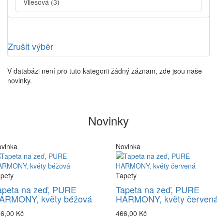
Vliesová
(3)
Zrušit výběr
V databázi není pro tuto kategorii žádný záznam, zde jsou naše
novinky.
Novinky
vinka
Novinka
pety
Tapety
apeta na zeď, PURE
Tapeta na zeď, PURE
ARMONY, květy béžová
HARMONY, květy červen
6,00 Kč
466,00 Kč