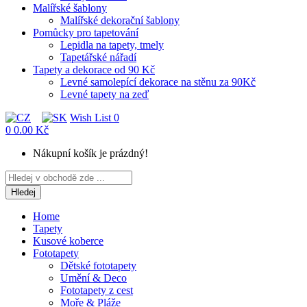
Malířské šablony
Malířské dekorační šablony
Pomůcky pro tapetování
Lepidla na tapety, tmely
Tapetářské nářadí
Tapety a dekorace od 90 Kč
Levné samolepící dekorace na stěnu za 90Kč
Levné tapety na zeď
Wish List
0
0
0.00 Kč
Nákupní košík je prázdný!
Hledej
Home
Tapety
Kusové koberce
Fototapety
Dětské fototapety
Umění & Deco
Fototapety z cest
Moře & Pláže