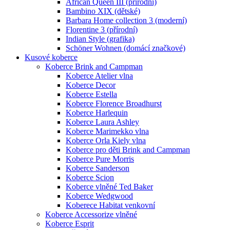
African Queen III (přírodní)
Bambino XIX (dětské)
Barbara Home collection 3 (moderní)
Florentine 3 (přírodní)
Indian Style (grafika)
Schöner Wohnen (domácí značkové)
Kusové koberce
Koberce Brink and Campman
Koberce Atelier vlna
Koberce Decor
Koberce Estella
Koberce Florence Broadhurst
Koberce Harlequin
Koberce Laura Ashley
Koberce Marimekko vlna
Koberce Orla Kiely vlna
Koberce pro děti Brink and Campman
Koberce Pure Morris
Koberce Sanderson
Koberce Scion
Koberce vlněné Ted Baker
Koberce Wedgwood
Koberece Habitat venkovní
Koberce Accessorize vlněné
Koberce Esprit