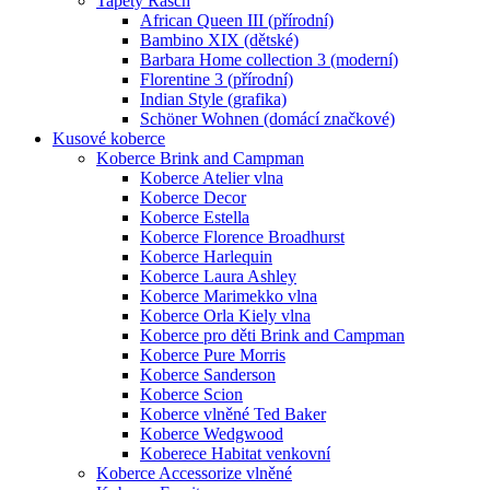
Tapety Rasch
African Queen III (přírodní)
Bambino XIX (dětské)
Barbara Home collection 3 (moderní)
Florentine 3 (přírodní)
Indian Style (grafika)
Schöner Wohnen (domácí značkové)
Kusové koberce
Koberce Brink and Campman
Koberce Atelier vlna
Koberce Decor
Koberce Estella
Koberce Florence Broadhurst
Koberce Harlequin
Koberce Laura Ashley
Koberce Marimekko vlna
Koberce Orla Kiely vlna
Koberce pro děti Brink and Campman
Koberce Pure Morris
Koberce Sanderson
Koberce Scion
Koberce vlněné Ted Baker
Koberce Wedgwood
Koberece Habitat venkovní
Koberce Accessorize vlněné