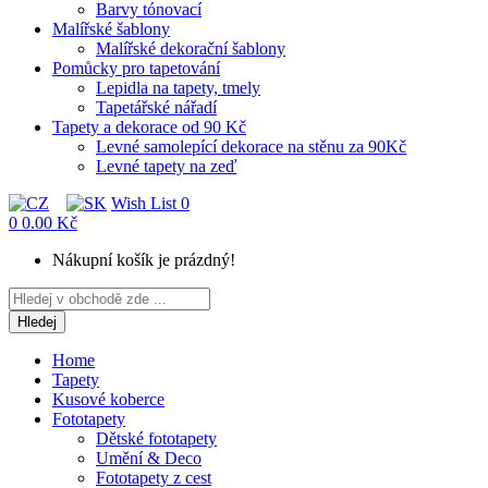
Barvy tónovací
Malířské šablony
Malířské dekorační šablony
Pomůcky pro tapetování
Lepidla na tapety, tmely
Tapetářské nářadí
Tapety a dekorace od 90 Kč
Levné samolepící dekorace na stěnu za 90Kč
Levné tapety na zeď
Wish List
0
0
0.00 Kč
Nákupní košík je prázdný!
Hledej
Home
Tapety
Kusové koberce
Fototapety
Dětské fototapety
Umění & Deco
Fototapety z cest