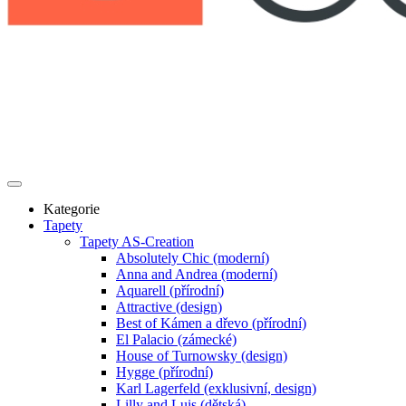
Kategorie
Tapety
Tapety AS-Creation
Absolutely Chic (moderní)
Anna and Andrea (moderní)
Aquarell (přírodní)
Attractive (design)
Best of Kámen a dřevo (přírodní)
El Palacio (zámecké)
House of Turnowsky (design)
Hygge (přírodní)
Karl Lagerfeld (exklusivní, design)
Lilly and Luis (dětská)