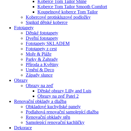
Koberce Tom Tailor Shine
Koberce Tom Tailor Smooth Comfort
Koupelnové koberce Tom Tailor
Kobercové protiskluzové podložky
Sigikid dětské koberce
Fototapety
Dětské fototapety
Dveřní fototapety
Fototapety SKLADEM
Fototapety z cest
Moře & Pláže
Parky & Zahrady
Příroda a Květiny
Umění & Deco
Západy slunce
Obrazy
Obrazy na zeď
Dětské obrazy Lilly and Luis
Obrazy na zeď Patel 2
Renovační obklady a dlažba
Obkladové kuchyňské panely
Podlahová renovační samolepící dlažba
Renovační obklady stěn
Samolepící renovační kachličky
Dekorace