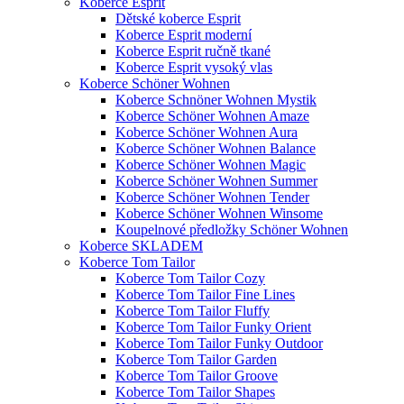
Koberce Esprit
Dětské koberce Esprit
Koberce Esprit moderní
Koberce Esprit ručně tkané
Koberce Esprit vysoký vlas
Koberce Schöner Wohnen
Koberce Schnöner Wohnen Mystik
Koberce Schöner Wohnen Amaze
Koberce Schöner Wohnen Aura
Koberce Schöner Wohnen Balance
Koberce Schöner Wohnen Magic
Koberce Schöner Wohnen Summer
Koberce Schöner Wohnen Tender
Koberce Schöner Wohnen Winsome
Koupelnové předložky Schöner Wohnen
Koberce SKLADEM
Koberce Tom Tailor
Koberce Tom Tailor Cozy
Koberce Tom Tailor Fine Lines
Koberce Tom Tailor Fluffy
Koberce Tom Tailor Funky Orient
Koberce Tom Tailor Funky Outdoor
Koberce Tom Tailor Garden
Koberce Tom Tailor Groove
Koberce Tom Tailor Shapes