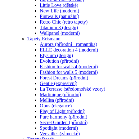
Little Love (dětské)
New Life (moderní)
Pintwalls (naturální)
Retro Chic (retro tapety)
Titanium 3 (design)
Wallpanel (moderní)
Tapety Erismann
Aurora (přírodní - romantika)
ELLE decoration 4 (moderní)
Elysium (design)
Evolution (přírodní)
Fashion for walls 4 (moderní)
Fashion for walls 5 (moderní)
Forest Dreams (přírodní)
Gentle (expresivní)
La Terrasse (středomořské vzory)
Martinique (přírodní)
Mellisa (přírodní)
Opus (elegance)
Play of Light (přírodní)
Pure harmony (přírodní)
Secret Garden (přírodní)
Spotlight (moderní)
Versailles (zámecké)