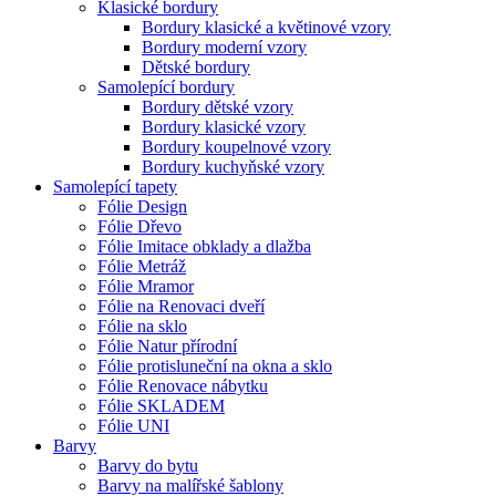
Klasické bordury
Bordury klasické a květinové vzory
Bordury moderní vzory
Dětské bordury
Samolepící bordury
Bordury dětské vzory
Bordury klasické vzory
Bordury koupelnové vzory
Bordury kuchyňské vzory
Samolepící tapety
Fólie Design
Fólie Dřevo
Fólie Imitace obklady a dlažba
Fólie Metráž
Fólie Mramor
Fólie na Renovaci dveří
Fólie na sklo
Fólie Natur přírodní
Fólie protisluneční na okna a sklo
Fólie Renovace nábytku
Fólie SKLADEM
Fólie UNI
Barvy
Barvy do bytu
Barvy na malířské šablony