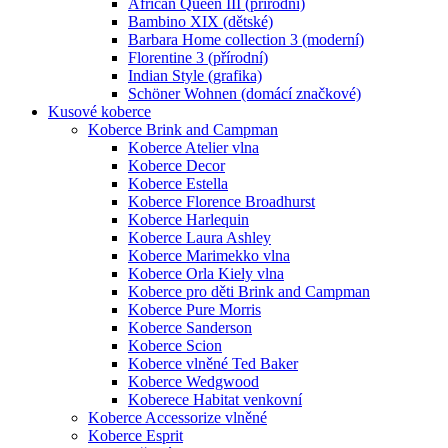
African Queen III (přírodní)
Bambino XIX (dětské)
Barbara Home collection 3 (moderní)
Florentine 3 (přírodní)
Indian Style (grafika)
Schöner Wohnen (domácí značkové)
Kusové koberce
Koberce Brink and Campman
Koberce Atelier vlna
Koberce Decor
Koberce Estella
Koberce Florence Broadhurst
Koberce Harlequin
Koberce Laura Ashley
Koberce Marimekko vlna
Koberce Orla Kiely vlna
Koberce pro děti Brink and Campman
Koberce Pure Morris
Koberce Sanderson
Koberce Scion
Koberce vlněné Ted Baker
Koberce Wedgwood
Koberece Habitat venkovní
Koberce Accessorize vlněné
Koberce Esprit