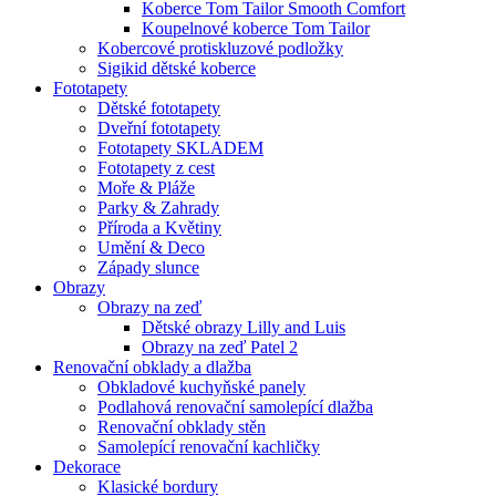
Koberce Tom Tailor Smooth Comfort
Koupelnové koberce Tom Tailor
Kobercové protiskluzové podložky
Sigikid dětské koberce
Fototapety
Dětské fototapety
Dveřní fototapety
Fototapety SKLADEM
Fototapety z cest
Moře & Pláže
Parky & Zahrady
Příroda a Květiny
Umění & Deco
Západy slunce
Obrazy
Obrazy na zeď
Dětské obrazy Lilly and Luis
Obrazy na zeď Patel 2
Renovační obklady a dlažba
Obkladové kuchyňské panely
Podlahová renovační samolepící dlažba
Renovační obklady stěn
Samolepící renovační kachličky
Dekorace
Klasické bordury