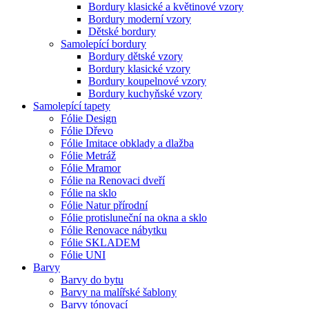
Bordury klasické a květinové vzory
Bordury moderní vzory
Dětské bordury
Samolepící bordury
Bordury dětské vzory
Bordury klasické vzory
Bordury koupelnové vzory
Bordury kuchyňské vzory
Samolepící tapety
Fólie Design
Fólie Dřevo
Fólie Imitace obklady a dlažba
Fólie Metráž
Fólie Mramor
Fólie na Renovaci dveří
Fólie na sklo
Fólie Natur přírodní
Fólie protisluneční na okna a sklo
Fólie Renovace nábytku
Fólie SKLADEM
Fólie UNI
Barvy
Barvy do bytu
Barvy na malířské šablony
Barvy tónovací