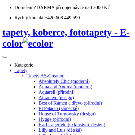
Doručení ZDARMA
při objednávce nad 3000 Kč
Rychlý kontakt +420 608 449 590
tapety, koberce, fototapety - E-
color
Kategorie
Tapety
Tapety AS-Creation
Absolutely Chic (moderní)
Anna and Andrea (moderní)
Aquarell (přírodní)
Attractive (design)
Best of Kámen a dřevo (přírodní)
El Palacio (zámecké)
House of Turnowsky (design)
Hygge (přírodní)
Karl Lagerfeld (exklusivní, design)
Lilly and Luis (dětská)