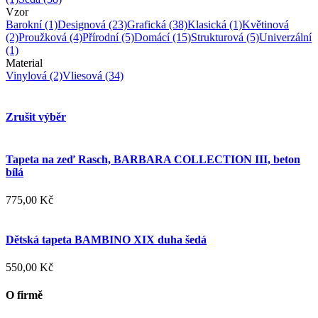
Vzor
Barokní
(1)
Designová
(23)
Grafická
(38)
Klasická
(1)
Květinová
(2)
Proužková
(4)
Přírodní
(5)
Domácí
(15)
Strukturová
(5)
Univerzální
(1)
Material
Vinylová
(2)
Vliesová
(34)
Zrušit výběr
Tapeta na zeď Rasch, BARBARA COLLECTION III, beton
bílá
775,00 Kč
Dětská tapeta BAMBINO XIX duha šedá
550,00 Kč
O firmě