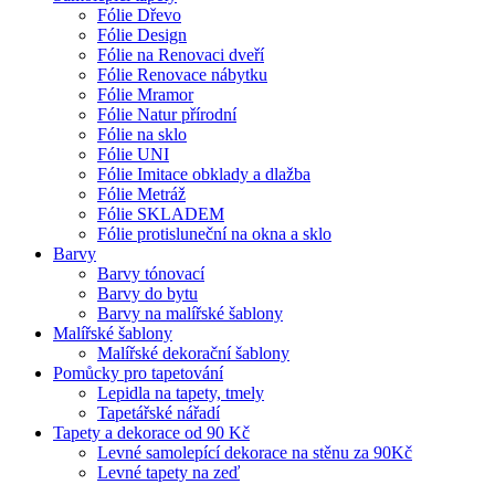
Fólie Dřevo
Fólie Design
Fólie na Renovaci dveří
Fólie Renovace nábytku
Fólie Mramor
Fólie Natur přírodní
Fólie na sklo
Fólie UNI
Fólie Imitace obklady a dlažba
Fólie Metráž
Fólie SKLADEM
Fólie protisluneční na okna a sklo
Barvy
Barvy tónovací
Barvy do bytu
Barvy na malířské šablony
Malířské šablony
Malířské dekorační šablony
Pomůcky pro tapetování
Lepidla na tapety, tmely
Tapetářské nářadí
Tapety a dekorace od 90 Kč
Levné samolepící dekorace na stěnu za 90Kč
Levné tapety na zeď