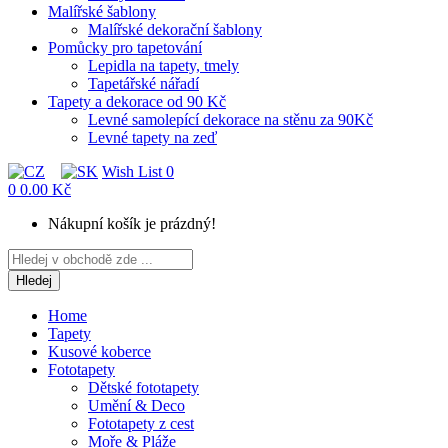
Malířské šablony
Malířské dekorační šablony
Pomůcky pro tapetování
Lepidla na tapety, tmely
Tapetářské nářadí
Tapety a dekorace od 90 Kč
Levné samolepící dekorace na stěnu za 90Kč
Levné tapety na zeď
Wish List
0
0
0.00 Kč
Nákupní košík je prázdný!
Hledej
Home
Tapety
Kusové koberce
Fototapety
Dětské fototapety
Umění & Deco
Fototapety z cest
Moře & Pláže