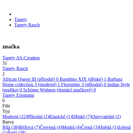
Tapety
Tapety Rasch
značka
Tapety AS-Creation
31
Tapety Rasch
2
African Queen III (přírodní)
0
Bambino XIX (dětské)
1
Barbara
Home collection 3 (moderní)
1
Florentine 3 (přírodní)
0
Indian Style
(grafika)
0
Schöner Wohnen (domácí značkové)
0
Tapety Erismann
6
Filtr
Typ
Moderní
(22)
Přírodní
(2)
Klasické
(1)
Dětské
(7)
Omyvatelné
(2)
Barva
Bílá
(38)
Béžová
(7)
Červená
(4)
Modrá
(4)
Černá
(3)
Hnědá
(1)
Zelená
(1)
Šedá
(38)