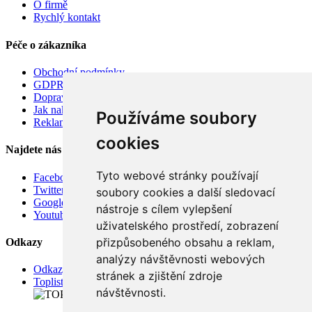
O firmě
Rychlý kontakt
Péče o zákazníka
Obchodní podmínky
GDPR
Doprava
Jak nakupovat
Používáme soubory
Reklamace
cookies
Najdete nás
Tyto webové stránky používají
Facebook
Twitter
soubory cookies a další sledovací
Google
nástroje s cílem vylepšení
Youtube
uživatelského prostředí, zobrazení
přizpůsobeného obsahu a reklam,
Odkazy
analýzy návštěvnosti webových
Odkazy
stránek a zjištění zdroje
Toplist
návštěvnosti.