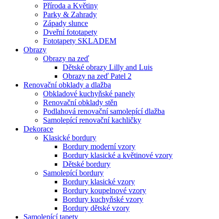
Příroda a Květiny
Parky & Zahrady
Západy slunce
Dveřní fototapety
Fototapety SKLADEM
Obrazy
Obrazy na zeď
Dětské obrazy Lilly and Luis
Obrazy na zeď Patel 2
Renovační obklady a dlažba
Obkladové kuchyňské panely
Renovační obklady stěn
Podlahová renovační samolepící dlažba
Samolepící renovační kachličky
Dekorace
Klasické bordury
Bordury moderní vzory
Bordury klasické a květinové vzory
Dětské bordury
Samolepící bordury
Bordury klasické vzory
Bordury koupelnové vzory
Bordury kuchyňské vzory
Bordury dětské vzory
Samolepící tapety