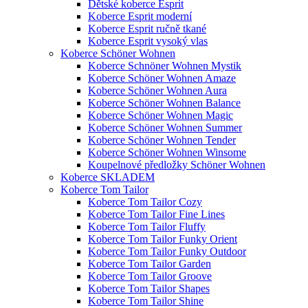
Dětské koberce Esprit
Koberce Esprit moderní
Koberce Esprit ručně tkané
Koberce Esprit vysoký vlas
Koberce Schöner Wohnen
Koberce Schnöner Wohnen Mystik
Koberce Schöner Wohnen Amaze
Koberce Schöner Wohnen Aura
Koberce Schöner Wohnen Balance
Koberce Schöner Wohnen Magic
Koberce Schöner Wohnen Summer
Koberce Schöner Wohnen Tender
Koberce Schöner Wohnen Winsome
Koupelnové předložky Schöner Wohnen
Koberce SKLADEM
Koberce Tom Tailor
Koberce Tom Tailor Cozy
Koberce Tom Tailor Fine Lines
Koberce Tom Tailor Fluffy
Koberce Tom Tailor Funky Orient
Koberce Tom Tailor Funky Outdoor
Koberce Tom Tailor Garden
Koberce Tom Tailor Groove
Koberce Tom Tailor Shapes
Koberce Tom Tailor Shine