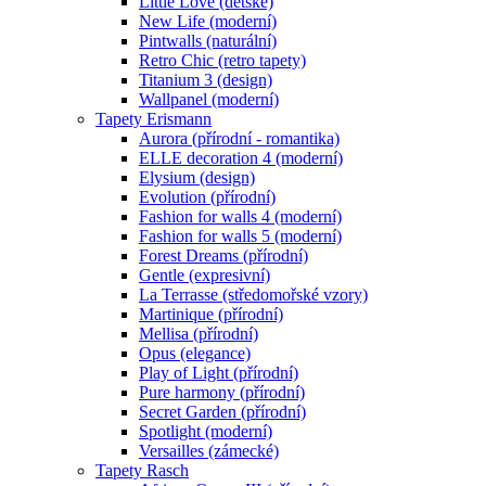
Little Love (dětské)
New Life (moderní)
Pintwalls (naturální)
Retro Chic (retro tapety)
Titanium 3 (design)
Wallpanel (moderní)
Tapety Erismann
Aurora (přírodní - romantika)
ELLE decoration 4 (moderní)
Elysium (design)
Evolution (přírodní)
Fashion for walls 4 (moderní)
Fashion for walls 5 (moderní)
Forest Dreams (přírodní)
Gentle (expresivní)
La Terrasse (středomořské vzory)
Martinique (přírodní)
Mellisa (přírodní)
Opus (elegance)
Play of Light (přírodní)
Pure harmony (přírodní)
Secret Garden (přírodní)
Spotlight (moderní)
Versailles (zámecké)
Tapety Rasch