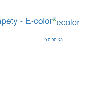
č
apety - E-color
0
0.00 Kč