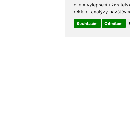
cílem vylepšení uživatel
reklam, analýzy návštěvno
Souhlasím
Odmítám
90Kč