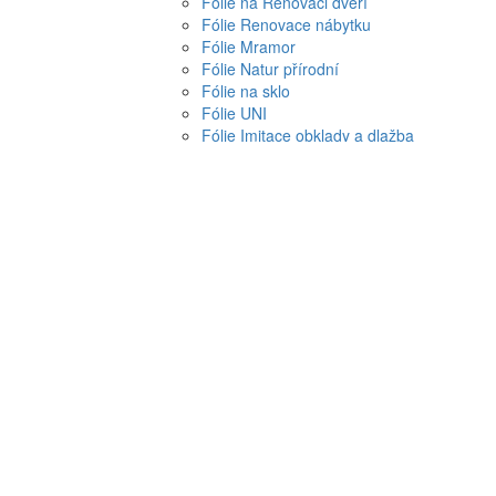
Fólie na Renovaci dveří
Fólie Renovace nábytku
Fólie Mramor
Fólie Natur přírodní
Fólie na sklo
Fólie UNI
Fólie Imitace obklady a dlažba
Fólie Metráž
Fólie SKLADEM
Fólie protisluneční na okna a sklo
Barvy
Barvy tónovací
Barvy do bytu
Barvy na malířské šablony
Malířské šablony
Malířské dekorační šablony
Pomůcky pro tapetování
Lepidla na tapety, tmely
Tapetářské nářadí
Tapety a dekorace od 90 Kč
Levné samolepící dekorace na stěnu za 
Levné tapety na zeď