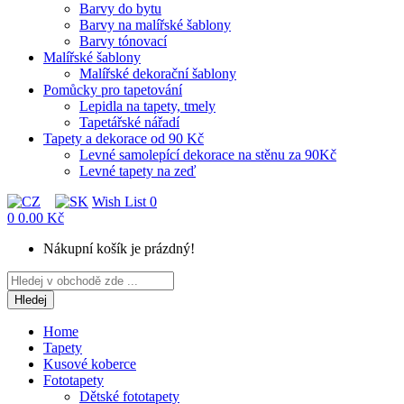
Barvy do bytu
Barvy na malířské šablony
Barvy tónovací
Malířské šablony
Malířské dekorační šablony
Pomůcky pro tapetování
Lepidla na tapety, tmely
Tapetářské nářadí
Tapety a dekorace od 90 Kč
Levné samolepící dekorace na stěnu za 90Kč
Levné tapety na zeď
Wish List
0
0
0.00 Kč
Nákupní košík je prázdný!
Hledej
Home
Tapety
Kusové koberce
Fototapety
Dětské fototapety