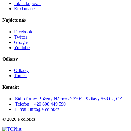
Jak nakupovat
Reklamace
Najdete nás
Facebook
Twitter
Google
Youtube
Odkazy
Odkazy
Toplist
Kontakt
Sídlo firmy: Boženy Němcové 739/1, Svitavy 568 02, CZ
Telefon: +420 608 449 590
E-mail: info@e-color.cz
© 2026 e-color.cz