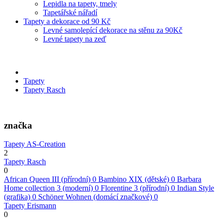
Lepidla na tapety, tmely
Tapetářské nářadí
Tapety a dekorace od 90 Kč
Levné samolepící dekorace na stěnu za 90Kč
Levné tapety na zeď
Tapety
Tapety Rasch
značka
Tapety AS-Creation
2
Tapety Rasch
0
African Queen III (přírodní)
0
Bambino XIX (dětské)
0
Barbara
Home collection 3 (moderní)
0
Florentine 3 (přírodní)
0
Indian Style
(grafika)
0
Schöner Wohnen (domácí značkové)
0
Tapety Erismann
0