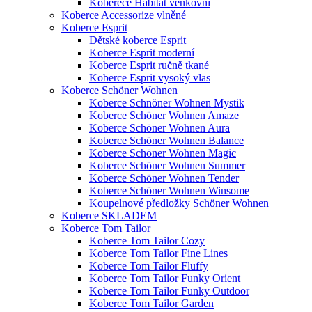
Koberece Habitat venkovní
Koberce Accessorize vlněné
Koberce Esprit
Dětské koberce Esprit
Koberce Esprit moderní
Koberce Esprit ručně tkané
Koberce Esprit vysoký vlas
Koberce Schöner Wohnen
Koberce Schnöner Wohnen Mystik
Koberce Schöner Wohnen Amaze
Koberce Schöner Wohnen Aura
Koberce Schöner Wohnen Balance
Koberce Schöner Wohnen Magic
Koberce Schöner Wohnen Summer
Koberce Schöner Wohnen Tender
Koberce Schöner Wohnen Winsome
Koupelnové předložky Schöner Wohnen
Koberce SKLADEM
Koberce Tom Tailor
Koberce Tom Tailor Cozy
Koberce Tom Tailor Fine Lines
Koberce Tom Tailor Fluffy
Koberce Tom Tailor Funky Orient
Koberce Tom Tailor Funky Outdoor
Koberce Tom Tailor Garden