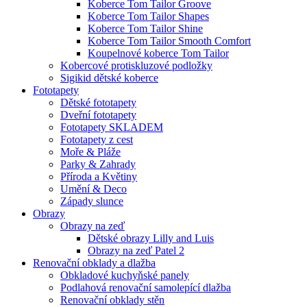
Koberce Tom Tailor Groove
Koberce Tom Tailor Shapes
Koberce Tom Tailor Shine
Koberce Tom Tailor Smooth Comfort
Koupelnové koberce Tom Tailor
Kobercové protiskluzové podložky
Sigikid dětské koberce
Fototapety
Dětské fototapety
Dveřní fototapety
Fototapety SKLADEM
Fototapety z cest
Moře & Pláže
Parky & Zahrady
Příroda a Květiny
Umění & Deco
Západy slunce
Obrazy
Obrazy na zeď
Dětské obrazy Lilly and Luis
Obrazy na zeď Patel 2
Renovační obklady a dlažba
Obkladové kuchyňské panely
Podlahová renovační samolepící dlažba
Renovační obklady stěn