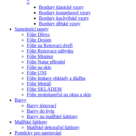
Bordury klasické vzory
Bordury koupelnové vzory
Bordury kuchyňské vzory
Bordury dětské vzory
Samolepící tapety
Fólie Dřevo
Fólie Design
Fólie na Renovaci dveří
Fólie Renovace nábytku
Fólie Mramor
Fólie Natur přírodní
Fólie na sklo
Fólie UNI
Fólie Imitace obklady a dlažba
Fólie Metráž
Fólie SKLADEM
Fólie protisluneční na okna a sklo
Barvy
Barvy tónovací
Barvy do bytu
Barvy na malířské šablony
Malířské šablony
Malířské dekorační šablony
Pomůcky pro tapetování