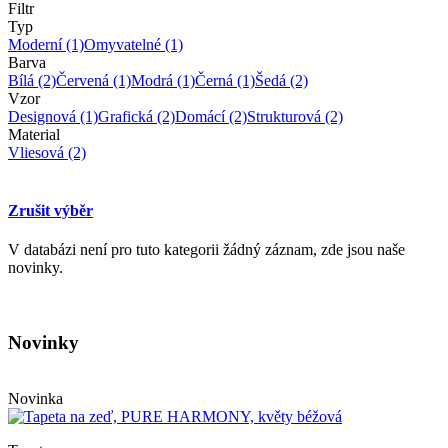
Filtr
Typ
Moderní
(1)
Omyvatelné
(1)
Barva
Bílá
(2)
Červená
(1)
Modrá
(1)
Černá
(1)
Šedá
(2)
Vzor
Designová
(1)
Grafická
(2)
Domácí
(2)
Strukturová
(2)
Material
Vliesová
(2)
Zrušit výběr
V databázi není pro tuto kategorii žádný záznam, zde jsou naše
novinky.
Novinky
Novinka