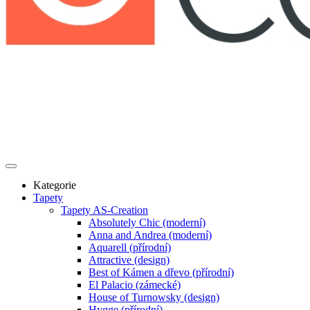
Kategorie
Tapety
Tapety AS-Creation
Absolutely Chic (moderní)
Anna and Andrea (moderní)
Aquarell (přírodní)
Attractive (design)
Best of Kámen a dřevo (přírodní)
El Palacio (zámecké)
House of Turnowsky (design)
Hygge (přírodní)