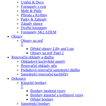
Umění & Deco
Fototapety z cest
Moře & Pláže
Příroda a Květiny
Parky & Zahrady
Západy slunce
Dveřní fototapety
Fototapety SKLADEM
Obrazy
Obrazy na zeď
Dětské obrazy Lilly and Luis
Obrazy na zeď Patel 2
Renovační obklady a dlažba
Obkladové kuchyňské panely
Renovační obklady stěn
Podlahová renovační samolepící dlažba
Samolepící renovační kachličky
Dekorace
Klasické bordury
Bordury moderní vzory
Bordury klasické a květinové vzory
Dětské bordury
Samolepící bordury