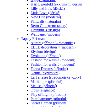
Karl Lagerfeld (exklusivní, design)
Lilly and Luis (dětská)
Little Love (dětské)
New Life (moderní)
Pintwalls (naturální)
Retro Chic (retro tapety)
Titanium 3 (design)
Wallpanel (moderní)
Tapety Erismann
Aurora (přírodní - romantika)
ELLE decoration 4 (moderní)
Elysium (design)
Evolution (přírodní)
Fashion for walls 4 (moderní)
Fashion for walls 5 (moderní)
Forest Dreams (přírodní)
Gentle (expresivní)
La Terrasse (středomořské vzory)
Martinique (přírodní)
Mellisa (přírodní)
Opus (elegance)
Play of Light (přírodní)
Pure harmony (přírodní)
Secret Garden (přírodní)