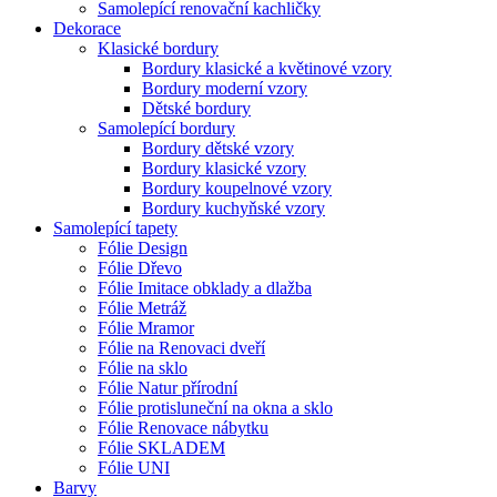
Samolepící renovační kachličky
Dekorace
Klasické bordury
Bordury klasické a květinové vzory
Bordury moderní vzory
Dětské bordury
Samolepící bordury
Bordury dětské vzory
Bordury klasické vzory
Bordury koupelnové vzory
Bordury kuchyňské vzory
Samolepící tapety
Fólie Design
Fólie Dřevo
Fólie Imitace obklady a dlažba
Fólie Metráž
Fólie Mramor
Fólie na Renovaci dveří
Fólie na sklo
Fólie Natur přírodní
Fólie protisluneční na okna a sklo
Fólie Renovace nábytku
Fólie SKLADEM
Fólie UNI
Barvy