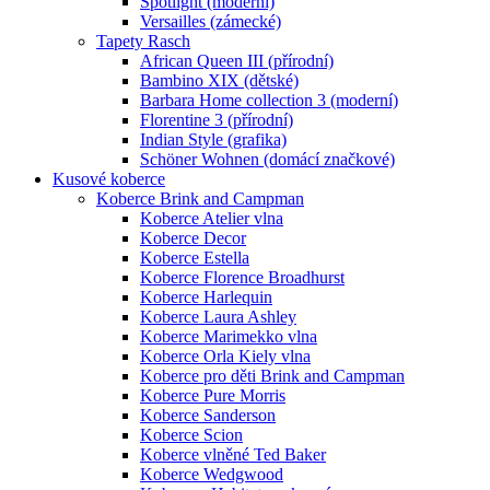
Spotlight (moderní)
Versailles (zámecké)
Tapety Rasch
African Queen III (přírodní)
Bambino XIX (dětské)
Barbara Home collection 3 (moderní)
Florentine 3 (přírodní)
Indian Style (grafika)
Schöner Wohnen (domácí značkové)
Kusové koberce
Koberce Brink and Campman
Koberce Atelier vlna
Koberce Decor
Koberce Estella
Koberce Florence Broadhurst
Koberce Harlequin
Koberce Laura Ashley
Koberce Marimekko vlna
Koberce Orla Kiely vlna
Koberce pro děti Brink and Campman
Koberce Pure Morris
Koberce Sanderson
Koberce Scion
Koberce vlněné Ted Baker
Koberce Wedgwood