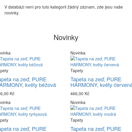
V databázi není pro tuto kategorii žádný záznam, zde jsou naše
novinky.
Novinky
vinka
Novinka
pety
Tapety
apeta na zeď, PURE
Tapeta na zeď, PURE
ARMONY, květy béžová
HARMONY, květy červen
6,00 Kč
466,00 Kč
vinka
Novinka
pety
Tapety
apeta na zeď, PURE
Tapeta na zeď, PURE