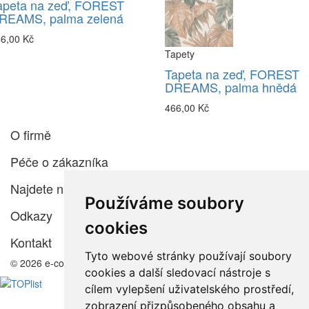
apeta na zeď, FOREST
REAMS, palma zelená
6,00 Kč
Tapety
Tapeta na zeď, FOREST
DREAMS, palma hnědá
466,00 Kč
O firmě
Péče o zákazníka
Najdete nás
Používáme soubory
Odkazy
cookies
Kontakt
Tyto webové stránky používají soubory
© 2026 e-color.cz
cookies a další sledovací nástroje s
cílem vylepšení uživatelského prostředí,
zobrazení přizpůsobeného obsahu a