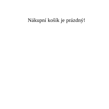
Doručení ZDARMA
při objednávce nad 3000 Kč
Nákupní košík je prázdný!
Rychlý kontakt +420 608 449 590
0
0