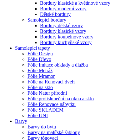
Bordury klasické a květinové vzory
Bordury moderní vzory
Dětské bordury
Samolepící bordury
Bordury dětské vzory
Bordury klasické vzory
Bordury koupelnové vzory
Bordury kuchyňské vzory
Samolepící tapety
Fólie Design
Fólie Dřevo
Fólie Imitace obklady a dlažba
Fólie Metráž
Fólie Mramor
Fólie na Renovaci dveří
Fólie na sklo
Fólie Natur přírodní
Fólie protisluneční na okna a sklo
Fólie Renovace nábytku
Fólie SKLADEM
Fólie UNI
Barvy
Barvy do bytu
Barvy na malířské šablony
Barvy tónovací