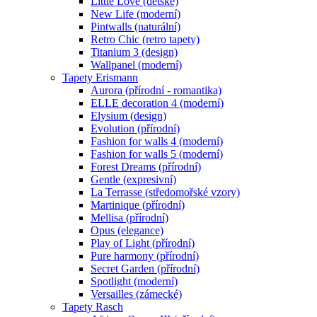
Little Love (dětské)
New Life (moderní)
Pintwalls (naturální)
Retro Chic (retro tapety)
Titanium 3 (design)
Wallpanel (moderní)
Tapety Erismann
Aurora (přírodní - romantika)
ELLE decoration 4 (moderní)
Elysium (design)
Evolution (přírodní)
Fashion for walls 4 (moderní)
Fashion for walls 5 (moderní)
Forest Dreams (přírodní)
Gentle (expresivní)
La Terrasse (středomořské vzory)
Martinique (přírodní)
Mellisa (přírodní)
Opus (elegance)
Play of Light (přírodní)
Pure harmony (přírodní)
Secret Garden (přírodní)
Spotlight (moderní)
Versailles (zámecké)
Tapety Rasch