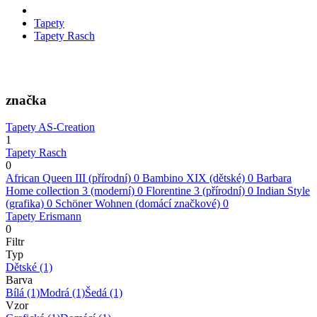
Tapety
Tapety Rasch
značka
Tapety AS-Creation
1
Tapety Rasch
0
African Queen III (přírodní)
0
Bambino XIX (dětské)
0
Barbara
Home collection 3 (moderní)
0
Florentine 3 (přírodní)
0
Indian Style
(grafika)
0
Schöner Wohnen (domácí značkové)
0
Tapety Erismann
0
Filtr
Typ
Dětské
(1)
Barva
Bílá
(1)
Modrá
(1)
Šedá
(1)
Vzor