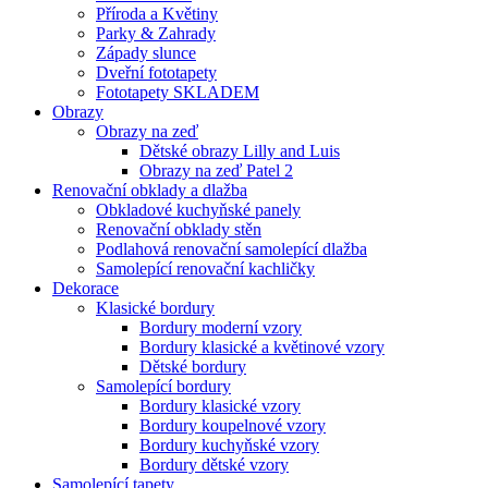
Příroda a Květiny
Parky & Zahrady
Západy slunce
Dveřní fototapety
Fototapety SKLADEM
Obrazy
Obrazy na zeď
Dětské obrazy Lilly and Luis
Obrazy na zeď Patel 2
Renovační obklady a dlažba
Obkladové kuchyňské panely
Renovační obklady stěn
Podlahová renovační samolepící dlažba
Samolepící renovační kachličky
Dekorace
Klasické bordury
Bordury moderní vzory
Bordury klasické a květinové vzory
Dětské bordury
Samolepící bordury
Bordury klasické vzory
Bordury koupelnové vzory
Bordury kuchyňské vzory
Bordury dětské vzory
Samolepící tapety