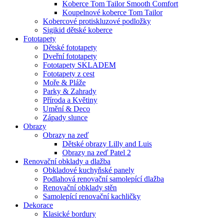
Koberce Tom Tailor Smooth Comfort
Koupelnové koberce Tom Tailor
Kobercové protiskluzové podložky
Sigikid dětské koberce
Fototapety
Dětské fototapety
Dveřní fototapety
Fototapety SKLADEM
Fototapety z cest
Moře & Pláže
Parky & Zahrady
Příroda a Květiny
Umění & Deco
Západy slunce
Obrazy
Obrazy na zeď
Dětské obrazy Lilly and Luis
Obrazy na zeď Patel 2
Renovační obklady a dlažba
Obkladové kuchyňské panely
Podlahová renovační samolepící dlažba
Renovační obklady stěn
Samolepící renovační kachličky
Dekorace
Klasické bordury