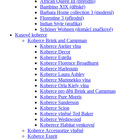
African Queen III (přírodní)
Bambino XIX (dětské)
Barbara Home collection 3 (moderní)
Florentine 3 (přírodní)
Indian Style (grafika)
Schöner Wohnen (domácí značkové)
Kusové koberce
Koberce Brink and Campman
Koberce Atelier vlna
Koberce Decor
Koberce Estella
Koberce Florence Broadhurst
Koberce Harlequin
Koberce Laura Ashley
Koberce Marimekko vlna
Koberce Orla Kiely vlna
Koberce pro děti Brink and Campman
Koberce Pure Morris
Koberce Sanderson
Koberce Scion
Koberce vlněné Ted Baker
Koberce Wedgwood
Koberece Habitat venkovní
Koberce Accessorize vlněné
Koberce Esprit