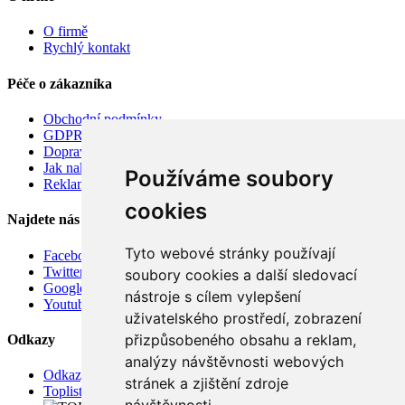
O firmě
Rychlý kontakt
Péče o zákazníka
Obchodní podmínky
GDPR
Doprava
Jak nakupovat
Používáme soubory
Reklamace
cookies
Najdete nás
Tyto webové stránky používají
Facebook
Twitter
soubory cookies a další sledovací
Google
nástroje s cílem vylepšení
Youtube
uživatelského prostředí, zobrazení
přizpůsobeného obsahu a reklam,
Odkazy
analýzy návštěvnosti webových
Odkazy
stránek a zjištění zdroje
Toplist