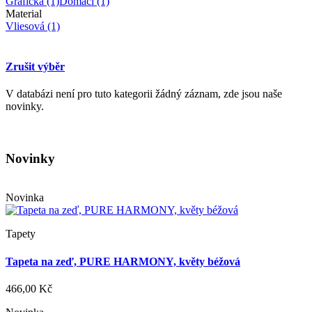
Grafická
(1)
Domácí
(1)
Material
Vliesová
(1)
Zrušit výběr
V databázi není pro tuto kategorii žádný záznam, zde jsou naše
novinky.
Novinky
Novinka
Tapety
Tapeta na zeď, PURE HARMONY, květy béžová
466,00 Kč