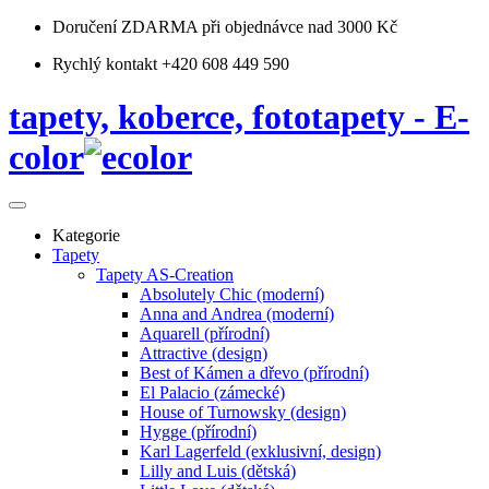
Doručení ZDARMA
při objednávce nad 3000 Kč
Rychlý kontakt +420 608 449 590
tapety, koberce, fototapety - E-
color
Kategorie
Tapety
Tapety AS-Creation
Absolutely Chic (moderní)
Anna and Andrea (moderní)
Aquarell (přírodní)
Attractive (design)
Best of Kámen a dřevo (přírodní)
El Palacio (zámecké)
House of Turnowsky (design)
Hygge (přírodní)
Karl Lagerfeld (exklusivní, design)
Lilly and Luis (dětská)