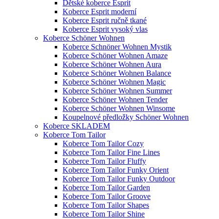
Dětské koberce Esprit
Koberce Esprit moderní
Koberce Esprit ručně tkané
Koberce Esprit vysoký vlas
Koberce Schöner Wohnen
Koberce Schnöner Wohnen Mystik
Koberce Schöner Wohnen Amaze
Koberce Schöner Wohnen Aura
Koberce Schöner Wohnen Balance
Koberce Schöner Wohnen Magic
Koberce Schöner Wohnen Summer
Koberce Schöner Wohnen Tender
Koberce Schöner Wohnen Winsome
Koupelnové předložky Schöner Wohnen
Koberce SKLADEM
Koberce Tom Tailor
Koberce Tom Tailor Cozy
Koberce Tom Tailor Fine Lines
Koberce Tom Tailor Fluffy
Koberce Tom Tailor Funky Orient
Koberce Tom Tailor Funky Outdoor
Koberce Tom Tailor Garden
Koberce Tom Tailor Groove
Koberce Tom Tailor Shapes
Koberce Tom Tailor Shine