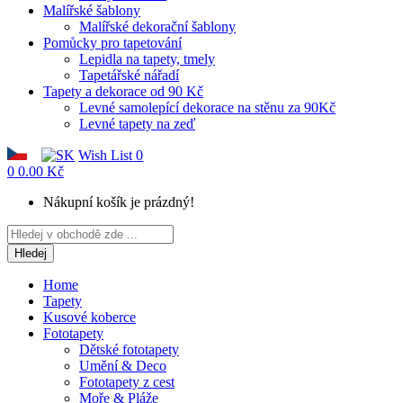
Malířské šablony
Malířské dekorační šablony
Pomůcky pro tapetování
Lepidla na tapety, tmely
Tapetářské nářadí
Tapety a dekorace od 90 Kč
Levné samolepící dekorace na stěnu za 90Kč
Levné tapety na zeď
Wish List
0
0
0.00 Kč
Nákupní košík je prázdný!
Hledej
Home
Tapety
Kusové koberce
Fototapety
Dětské fototapety
Umění & Deco
Fototapety z cest
Moře & Pláže