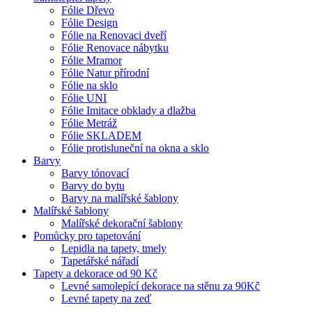
Fólie Dřevo
Fólie Design
Fólie na Renovaci dveří
Fólie Renovace nábytku
Fólie Mramor
Fólie Natur přírodní
Fólie na sklo
Fólie UNI
Fólie Imitace obklady a dlažba
Fólie Metráž
Fólie SKLADEM
Fólie protisluneční na okna a sklo
Barvy
Barvy tónovací
Barvy do bytu
Barvy na malířské šablony
Malířské šablony
Malířské dekorační šablony
Pomůcky pro tapetování
Lepidla na tapety, tmely
Tapetářské nářadí
Tapety a dekorace od 90 Kč
Levné samolepící dekorace na stěnu za 90Kč
Levné tapety na zeď