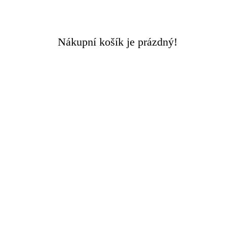
Doručení ZDARMA
při objednávce nad 3000 Kč
Nákupní košík je prázdný!
Rychlý kontakt +420 608 449 590
0
0