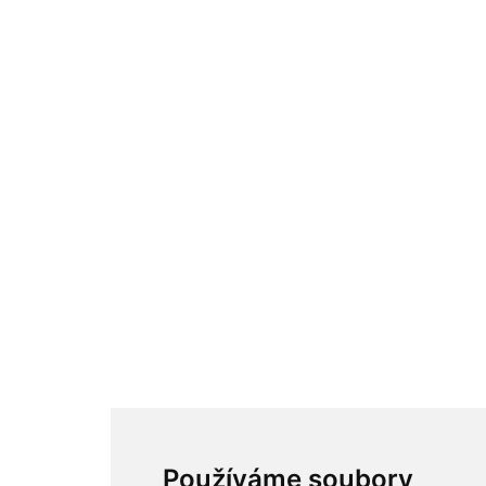
Jak nakupovat
Reklamace
Najdete nás
Facebook
Twitter
Google
Youtube
Odkazy
Odkazy
Toplist
Kontakt
Sídlo firmy: Boženy Němcové 739/1, Svitavy 568 02, CZ
Telefon: +420 608 449 590
E-mail: info@e-color.cz
© 2026 e-color.cz
Používáme soubory