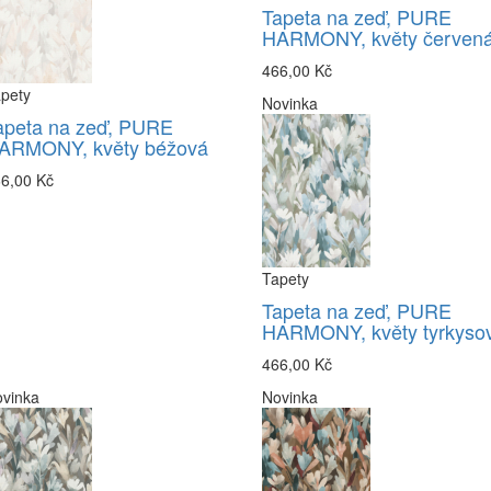
Tapeta na zeď, PURE
HARMONY, květy červen
466,00 Kč
pety
Novinka
apeta na zeď, PURE
ARMONY, květy béžová
6,00 Kč
Tapety
Tapeta na zeď, PURE
HARMONY, květy tyrkyso
466,00 Kč
vinka
Novinka