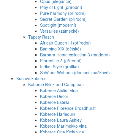
Opus (elegance)
Play of Light (přírodní)
Pure harmony (přírodní)
Secret Garden (přírodní)
Spotlight (moderní)
Versailles (zámecké)
Tapety Rasch
African Queen III (přírodní)
Bambino XIX (dětské)
Barbara Home collection 3 (moderní)
Florentine 3 (přírodní)
Indian Style (grafika)
Schöner Wohnen (domácí značkové)
Kusové koberce
Koberce Brink and Campman
Koberce Atelier vlna
Koberce Decor
Koberce Estella
Koberce Florence Broadhurst
Koberce Harlequin
Koberce Laura Ashley
Koberce Marimekko vlna
Koberce Orla Kiely vlna