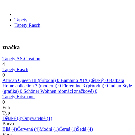
Tapety
Tapety Rasch
značka
Tapety AS-Creation
4
Tapety Rasch
0
African Queen III (přírodní)
0
Bambino XIX (dětské)
0
Barbara
Home collection 3 (moderní)
0
Florentine 3 (přírodní)
0
Indian Style
(grafika)
0
Schöner Wohnen (domácí značkové)
0
Tapety Erismann
0
Filtr
Typ
Dětské
(3)
Omyvatelné
(1)
Barva
Bílá
(4)
Červená
(4)
Modrá
(1)
Černá
(1)
Šedá
(4)
Vzor