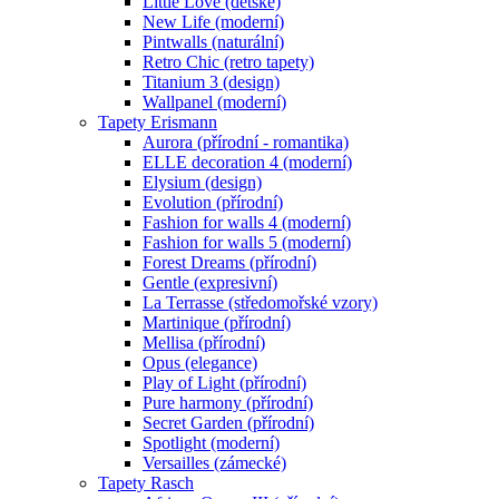
Little Love (dětské)
New Life (moderní)
Pintwalls (naturální)
Retro Chic (retro tapety)
Titanium 3 (design)
Wallpanel (moderní)
Tapety Erismann
Aurora (přírodní - romantika)
ELLE decoration 4 (moderní)
Elysium (design)
Evolution (přírodní)
Fashion for walls 4 (moderní)
Fashion for walls 5 (moderní)
Forest Dreams (přírodní)
Gentle (expresivní)
La Terrasse (středomořské vzory)
Martinique (přírodní)
Mellisa (přírodní)
Opus (elegance)
Play of Light (přírodní)
Pure harmony (přírodní)
Secret Garden (přírodní)
Spotlight (moderní)
Versailles (zámecké)
Tapety Rasch