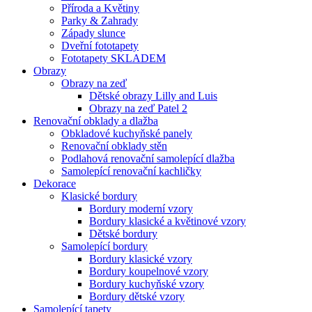
Příroda a Květiny
Parky & Zahrady
Západy slunce
Dveřní fototapety
Fototapety SKLADEM
Obrazy
Obrazy na zeď
Dětské obrazy Lilly and Luis
Obrazy na zeď Patel 2
Renovační obklady a dlažba
Obkladové kuchyňské panely
Renovační obklady stěn
Podlahová renovační samolepící dlažba
Samolepící renovační kachličky
Dekorace
Klasické bordury
Bordury moderní vzory
Bordury klasické a květinové vzory
Dětské bordury
Samolepící bordury
Bordury klasické vzory
Bordury koupelnové vzory
Bordury kuchyňské vzory
Bordury dětské vzory
Samolepící tapety