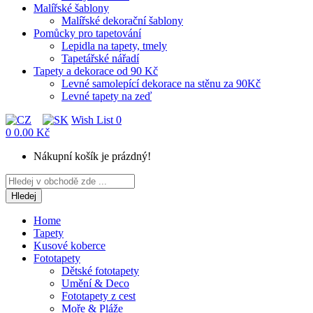
Malířské šablony
Malířské dekorační šablony
Pomůcky pro tapetování
Lepidla na tapety, tmely
Tapetářské nářadí
Tapety a dekorace od 90 Kč
Levné samolepící dekorace na stěnu za 90Kč
Levné tapety na zeď
Wish List
0
0
0.00 Kč
Nákupní košík je prázdný!
Hledej
Home
Tapety
Kusové koberce
Fototapety
Dětské fototapety
Umění & Deco
Fototapety z cest
Moře & Pláže