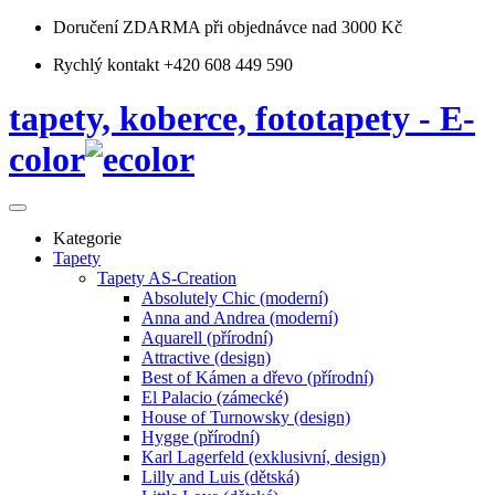
Doručení ZDARMA
při objednávce nad 3000 Kč
Rychlý kontakt +420 608 449 590
tapety, koberce, fototapety - E-
color
Kategorie
Tapety
Tapety AS-Creation
Absolutely Chic (moderní)
Anna and Andrea (moderní)
Aquarell (přírodní)
Attractive (design)
Best of Kámen a dřevo (přírodní)
El Palacio (zámecké)
House of Turnowsky (design)
Hygge (přírodní)
Karl Lagerfeld (exklusivní, design)
Lilly and Luis (dětská)