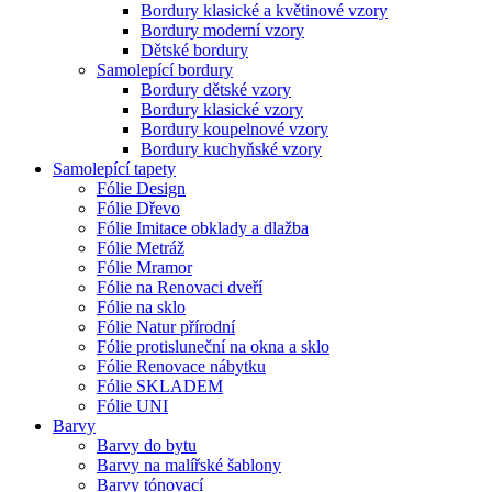
Bordury klasické a květinové vzory
Bordury moderní vzory
Dětské bordury
Samolepící bordury
Bordury dětské vzory
Bordury klasické vzory
Bordury koupelnové vzory
Bordury kuchyňské vzory
Samolepící tapety
Fólie Design
Fólie Dřevo
Fólie Imitace obklady a dlažba
Fólie Metráž
Fólie Mramor
Fólie na Renovaci dveří
Fólie na sklo
Fólie Natur přírodní
Fólie protisluneční na okna a sklo
Fólie Renovace nábytku
Fólie SKLADEM
Fólie UNI
Barvy
Barvy do bytu
Barvy na malířské šablony
Barvy tónovací