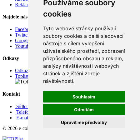
Používáme soubory
Reklamace
cookies
Najdete nás
Tyto webové stránky používají
Facebook
Twitter
soubory cookies a další sledovací
Google
nástroje s cílem vylepšení
Youtube
uživatelského prostředí, zobrazení
přizpůsobeného obsahu a reklam,
Odkazy
analýzy návštěvnosti webových
Odkazy
stránek a zjištění zdroje
Toplist
návštěvnosti.
Kontakt
Souhlasím
Sídlo firmy: Boženy Němcové 739/1, Svitavy 568 02, CZ
Odmítám
Telefon: +420 608 449 590
E-mail: info@e-color.cz
Upravit mé předvolby
© 2026 e-color.cz