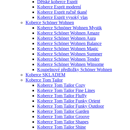
Dětské koberce Esprit
Koberce Esprit moderní
Koberce Esprit ručně tkané
Koberce Esprit vysoký vlas
Koberce Schöner Wohnen
Koberce Schnöner Wohnen Mystik
Koberce Schöner Wohnen Amaze
Koberce Schöner Wohnen Aura
Koberce Schöner Wohnen Balance
Koberce Schöner Wohnen Magic
Koberce Schöner Wohnen Summer
Koberce Schöner Wohnen Tender
Koberce Schöner Wohnen Winsome
Koupelnové předložky Schöner Wohnen
Koberce SKLADEM
Koberce Tom Tailor
Koberce Tom Tailor Cozy
Koberce Tom Tailor Fine Lines
Koberce Tom Tailor Fluffy
Koberce Tom Tailor Funky Orient
Koberce Tom Tailor Funky Outdoor
Koberce Tom Tailor Garden
Koberce Tom Tailor Groove
Koberce Tom Tailor Shapes
Koberce Tom Tailor Shine