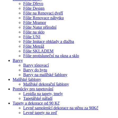
Fólie Dřevo
Fólie Design
Fólie na Renovaci dveří
Fólie Renovace nábytku
Fólie Mramor
Fólie Natur přírodní
Fólie na sklo
Fólie UNI
Fólie Imitace obklady a dlažba
Fólie Metráž
Fólie SKLADEM
Fólie protisluneční na okna a sklo
Barvy
Barvy tónovací
Barvy do bytu
Barvy na malířské šablony
Malířské šablony
Malířské dekorační šablony
Pomůcky pro tapetování
Lepidla na tapety, tmely
Tapetářské nářadí
Tapety a dekorace od 90 Kč
Levné samolepící dekorace na stěnu za 90Kč
Levné tapety na zeď