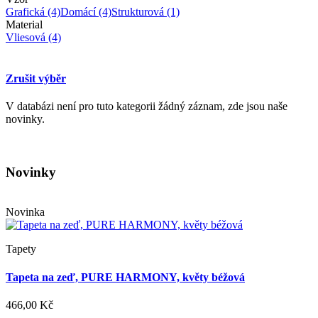
Grafická
(4)
Domácí
(4)
Strukturová
(1)
Material
Vliesová
(4)
Zrušit výběr
V databázi není pro tuto kategorii žádný záznam, zde jsou naše
novinky.
Novinky
Novinka
Tapety
Tapeta na zeď, PURE HARMONY, květy béžová
466,00 Kč