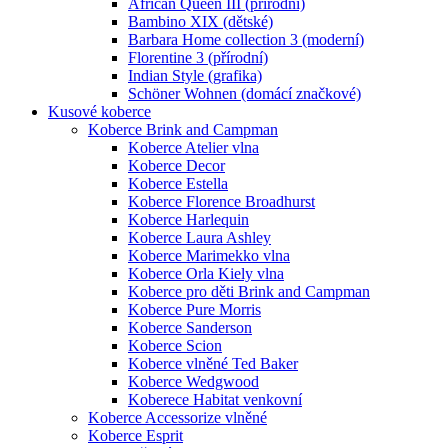
African Queen III (přírodní)
Bambino XIX (dětské)
Barbara Home collection 3 (moderní)
Florentine 3 (přírodní)
Indian Style (grafika)
Schöner Wohnen (domácí značkové)
Kusové koberce
Koberce Brink and Campman
Koberce Atelier vlna
Koberce Decor
Koberce Estella
Koberce Florence Broadhurst
Koberce Harlequin
Koberce Laura Ashley
Koberce Marimekko vlna
Koberce Orla Kiely vlna
Koberce pro děti Brink and Campman
Koberce Pure Morris
Koberce Sanderson
Koberce Scion
Koberce vlněné Ted Baker
Koberce Wedgwood
Koberece Habitat venkovní
Koberce Accessorize vlněné
Koberce Esprit