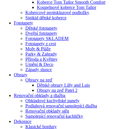
Koberce Tom Tailor Smooth Comfort
Koupelnové koberce Tom Tailor
Kobercové protiskluzové podložky
Sigikid dětské koberce
Fototapety
Dětské fototapety
Dveřní fototapety
Fototapety SKLADEM
Fototapety z cest
Moře & Pláže
Parky & Zahrady
Příroda a Květiny
Umění & Deco
Západy slunce
Obrazy
Obrazy na zeď
Dětské obrazy Lilly and Luis
Obrazy na zeď Patel 2
Renovační obklady a dlažba
Obkladové kuchyňské panely
Podlahová renovační samolepící dlažba
Renovační obklady stěn
Samolepící renovační kachličky
Dekorace
Klasické bordury